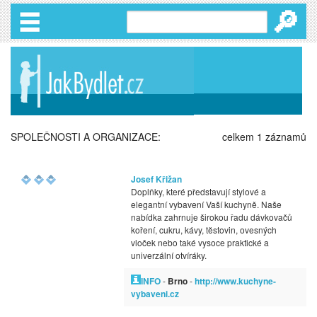
🔎
SPOLEČNOSTI A ORGANIZACE:
celkem 1 záznamů
Josef Křižan
Doplňky, které představují stylové a
elegantní vybavení Vaší kuchyně. Naše
nabídka zahrnuje širokou řadu dávkovačů
koření, cukru, kávy, těstovin, ovesných
vloček nebo také vysoce praktické a
univerzální otvíráky.
INFO
-
Brno
-
http://www.kuchyne-
vybaveni.cz