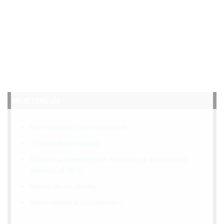
NEJČTENĚJŠÍ
Kontroly kotlů v domácnostech
12 voltová domácnost
Dotace na dřevoplynové elektrárny a akvaponické
skleníky až 90 %
Návod jak na slimáky
Stevia sladká a její pěstování