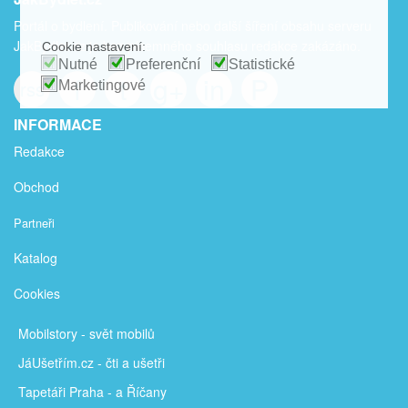
Portál o bydlení. Publikování nebo další šíření obsahu serveru
JakBydlet.cz je bez písemného souhlasu redakce zakázáno.
Cookie nastavení:
Nutné
Preferenční
Statistické
f
t
g+
in
P
rss
Marketingové
INFORMACE
Redakce
Obchod
Partneři
Katalog
Cookies
Mobilstory
- svět mobilů
JáUšetřím
.cz - čti a ušetři
Tapetáři Praha - a Říčany