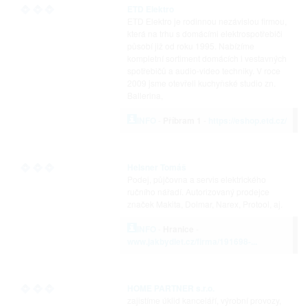
ETD Elektro
ETD Elektro je rodinnou nezávislou firmou,
která na trhu s domácími elektrospotřebiči
působí již od roku 1995. Nabízíme
kompletní sortiment domácích i vestavných
spotřebičů a audio-video techniky. V roce
2009 jsme otevřeli kuchyňské studio zn.
Ballerina,
INFO
-
Příbram 1
-
https://eshop.etd.cz/
Helsner Tomáš
Podej, půjčovna a servis elektrického
ručního nářadí. Autorizovaný prodejce
značek Makita, Dolmar, Narex, Protool, aj.
INFO
-
Hranice
-
www.jakbydlet.cz/firma/191698-...
HOME PARTNER s.r.o.
zajistíme úklid kanceláří, výrobní provozy,