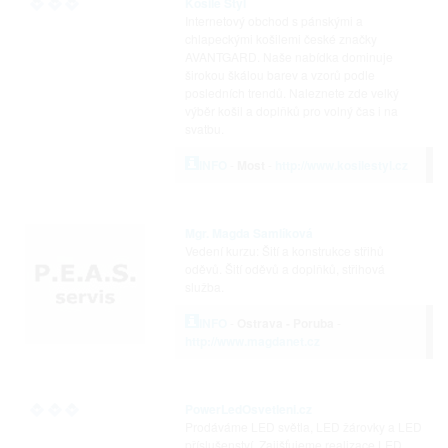
Košile Styl
Internetový obchod s pánskými a
chlapeckými košilemi české značky
AVANTGARD. Naše nabídka dominuje
širokou škálou barev a vzorů podle
posledních trendů. Naleznete zde velký
výběr košil a doplňků pro volný čas i na
svatbu.
INFO
-
Most
-
http://www.kosilestyl.cz
Mgr. Magda Samlíková
Vedení kurzu: Šití a konstrukce střihů
oděvů. Šití oděvů a doplňků, střihová
služba.
INFO
-
Ostrava - Poruba
-
http://www.magdanet.cz
PowerLedOsvetleni.cz
Prodáváme LED světla, LED žárovky a LED
příslušenství. Zajišťujeme realizace LED