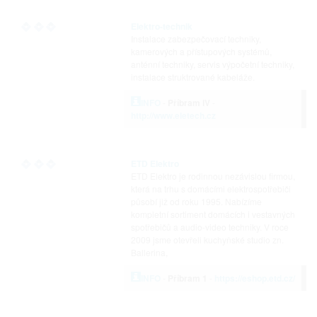
Elektro-technik
Instalace zabezpečovací techniky,
kamerových a přístupových systémů,
anténní techniky, servis výpočetní techniky,
instalace struktrované kabeláže.
INFO
-
Příbram IV
-
http://www.eletech.cz
ETD Elektro
ETD Elektro je rodinnou nezávislou firmou,
která na trhu s domácími elektrospotřebiči
působí již od roku 1995. Nabízíme
kompletní sortiment domácích i vestavných
spotřebičů a audio-video techniky. V roce
2009 jsme otevřeli kuchyňské studio zn.
Ballerina,
INFO
-
Příbram 1
-
https://eshop.etd.cz/