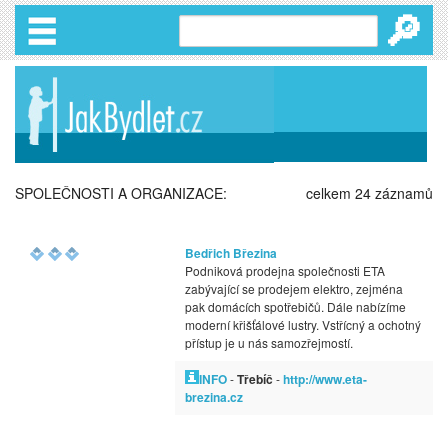
🔎
SPOLEČNOSTI A ORGANIZACE:
celkem 24 záznamů
Bedřich Březina
Podniková prodejna společnosti ETA
zabývající se prodejem elektro, zejména
pak domácích spotřebičů. Dále nabízíme
moderní křišťálové lustry. Vstřícný a ochotný
přístup je u nás samozřejmostí.
INFO
-
Třebíč
-
http://www.eta-
brezina.cz