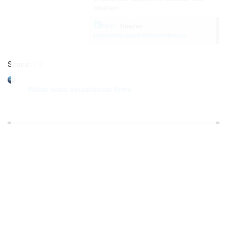
osvětlení.
INFO
-
Havířov
-
http://www.powerledosvetleni.cz
Strana:
1
2
Přidat nebo aktualizovat firmu