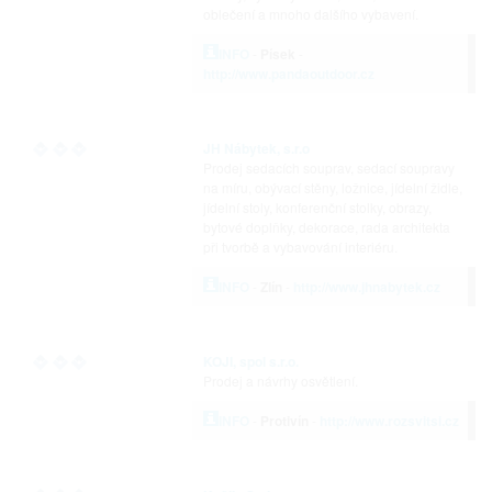
oblečení a mnoho dalšího vybavení.
INFO
-
Písek
-
http://www.pandaoutdoor.cz
JH Nábytek, s.r.o
Prodej sedacích souprav, sedací soupravy
na míru, obývací stěny, ložnice, jídelní židle,
jídelní stoly, konferenční stolky, obrazy,
bytové doplňky, dekorace, rada architekta
při tvorbě a vybavování interiéru.
INFO
-
Zlín
-
http://www.jhnabytek.cz
KOJI, spol s.r.o.
Prodej a návrhy osvětlení.
INFO
-
Protivín
-
http://www.rozsvitsi.cz