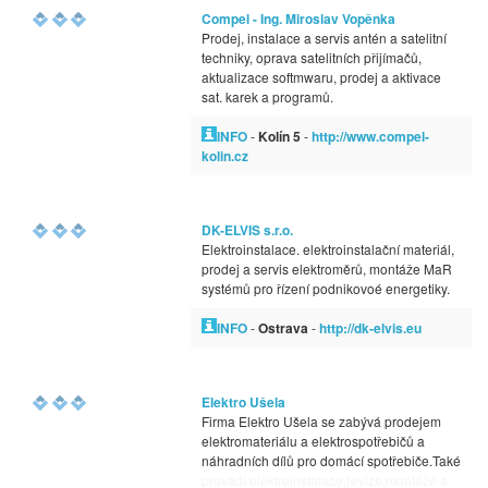
Compel - Ing. Miroslav Vopěnka
Prodej, instalace a servis antén a satelitní
techniky, oprava satelitních přijímačů,
aktualizace softmwaru, prodej a aktivace
sat. karek a programů.
INFO
-
Kolín 5
-
http://www.compel-
kolin.cz
DK-ELVIS s.r.o.
Elektroinstalace. elektroinstalační materiál,
prodej a servis elektroměrů, montáže MaR
systémů pro řízení podnikovoé energetiky.
INFO
-
Ostrava
-
http://dk-elvis.eu
Elektro Ušela
Firma Elektro Ušela se zabývá prodejem
elektromateriálu a elektrospotřebičů a
náhradních dílů pro domácí spotřebiče.Také
provádí elektroinstalace,revize,montáže a