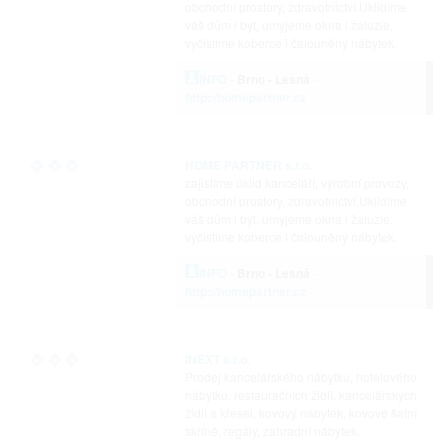
obchodní prostory, zdravotnictví.Uklidíme
váš dům i byt, umyjeme okna i žaluzie,
vyčistíme koberce i čalouněný nábytek.
INFO
-
Brno - Lesná
-
http://homepartner.cz
HOME PARTNER s.r.o.
zajistíme úklid kanceláří, výrobní provozy,
obchodní prostory, zdravotnictví.Uklidíme
váš dům i byt, umyjeme okna i žaluzie,
vyčistíme koberce i čalouněný nábytek.
INFO
-
Brno - Lesná
-
http://homepartner.cz
INEXT s.r.o.
Prodej kancelářského nábytku, hotelového
nábytku, restauračních židlí, kancelářských
židlí a křesel, kovový nábytek, kovové šatní
skříně, regály, zahradní nábytek.