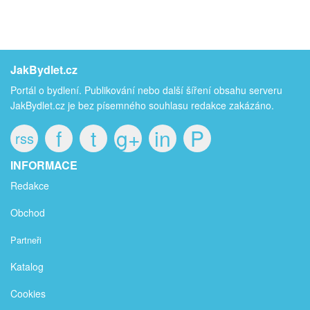
JakBydlet.cz
Portál o bydlení. Publikování nebo další šíření obsahu serveru
JakBydlet.cz je bez písemného souhlasu redakce zakázáno.
f
t
g+
in
P
rss
INFORMACE
Redakce
Obchod
Partneři
Katalog
Cookies