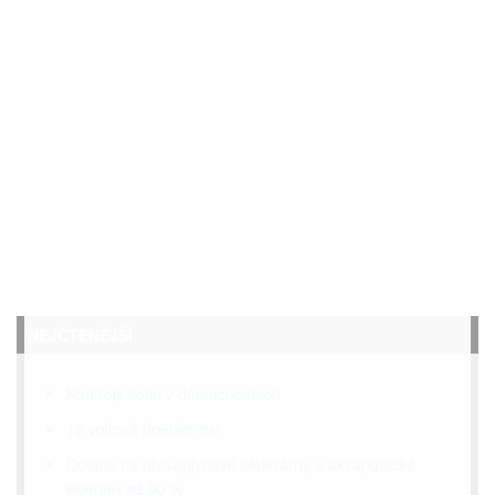
NEJČTENĚJŠÍ
Kontroly kotlů v domácnostech
12 voltová domácnost
Dotace na dřevoplynové elektrárny a akvaponické
skleníky až 90 %