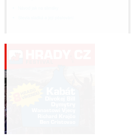
Návod jak na slimáky
Stevia sladká a její pěstování