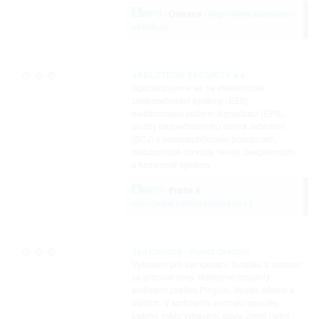
INFO
-
Ostrava
-
http://www.kancelare-
sklady.cz
JABLOTRON SECURITY a.s.
Specializujeme se na elektronické
zabezpečovací systémy (EZS),
elektronickou požární signalizaci (EPS),
služby bezpečnostního centra Jablotron
(BCJ) s celorepublikovou působností,
slaboproudé rozvody, revize, bezpečnostní
a kamerové systémy.
INFO
-
Praha 4
-
http://www.celkovaochrana.cz
Jan Cimický - Panda Outdoor
Vybavení pro kempování, turistiku a outdoor
za příznivé ceny. Nabízíme rozsáhlý
sortiment značek Pinguin, Vaude, Merrel a
dalších. V sortimentu nechybí spacáky,
batohy, cyklo vybavení, obuv, zimní i letní