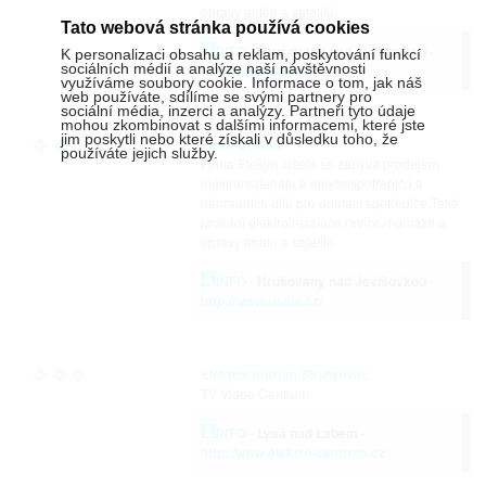
opravy antén a satelitů.
Tato webová stránka používá cookies
INFO
-
Hrušovany nad Jevišovkou
-
K personalizaci obsahu a reklam, poskytování funkcí
sociálních médií a analýze naší návštěvnosti
http://www.usela.cz/
využíváme soubory cookie. Informace o tom, jak náš
web používáte, sdílíme se svými partnery pro
sociální média, inzerci a analýzy. Partneři tyto údaje
mohou zkombinovat s dalšími informacemi, které jste
jim poskytli nebo které získali v důsledku toho, že
Elektro Ušela
používáte jejich služby.
Firma Elektro Ušela se zabývá prodejem
elektromateriálu a elektrospotřebičů a
náhradních dílů pro domácí spotřebiče.Také
provádí elektroinstalace,revize,montáže a
opravy antén a satelitů.
INFO
-
Hrušovany nad Jevišovkou
-
http://www.usela.cz/
Elektrocentrum-Skuhrovec
TV Video Centrum
INFO
-
Lysá nad Labem
-
http://www.elektro-centrum.cz