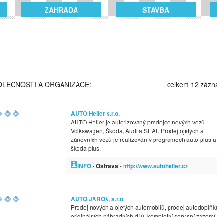
ZAHRADA
STAVBA
OLEČNOSTI A ORGANIZACE:
celkem 12 záz
AUTO Heller s.r.o.
AUTO Heller je autorizovaný prodejce nových vozů
Volkswagen, Škoda, Audi a SEAT. Prodej ojetých a
zánovních vozů je realizován v programech auto-plus a
škoda plus.
INFO
-
Ostrava
-
http://www.autoheller.cz
AUTO JAROV, s.r.o.
Prodej nových a ojetých automobilů, prodej autodoplňk
originálních náhradních dílů, kompletní servisní zázemí,