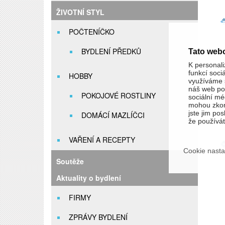
ŽIVOTNÍ STYL
POČTENÍČKO
BYDLENÍ PŘEDKŮ
Tato web
K personali
funkcí soci
HOBBY
využíváme s
náš web pou
POKOJOVÉ ROSTLINY
sociální méd
mohou zkom
jste jim pos
DOMÁCÍ MAZLÍČCI
že používáte
VAŘENÍ A RECEPTY
Cookie nasta
Soutěže
Aktuality o bydlení
FIRMY
ZPRÁVY BYDLENÍ