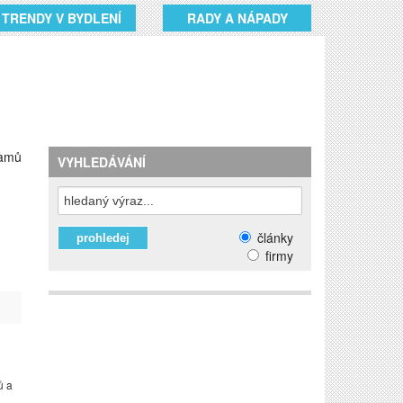
TRENDY V BYDLENÍ
RADY A NÁPADY
namů
VYHLEDÁVÁNÍ
články
firmy
ů a