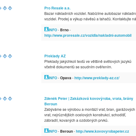
Pro Resale a.s.
Bazar nákladních vozidel. Nabízíme autobazar nákladn
vozidel. Prodej a výkup návěsů a tahačů. Kontaktujte ná
INFO
-
Brno
-
http://www.proresale.cz/vozidla/nakladni-automobil
Překlady AZ
Překlady jakýchkoli textů ve většině světových jazyků
včetně dokumentů se soudním ověřením.
INFO
-
Opava
-
http://www.preklady-az.cz/
Zdeněk Peter | Zakázková kovovýroba, vrata, brány
Beroun
Zabýváme se výrobou a montáží vrat, bran, garážových
vrat, nejrůznějších ocelových konstrukcí, schodišť,
zábradlí, kovaných a ozdobných prvků.
INFO
-
Beroun
-
http://www.kovovyrobapeter.cz