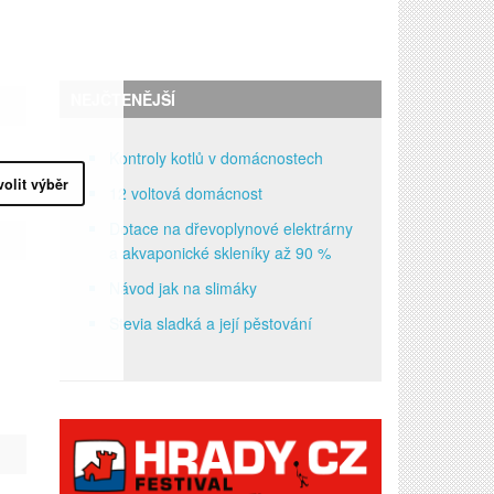
NEJČTENĚJŠÍ
Kontroly kotlů v domácnostech
volit výběr
12 voltová domácnost
Dotace na dřevoplynové elektrárny
a akvaponické skleníky až 90 %
Návod jak na slimáky
Stevia sladká a její pěstování