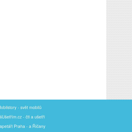
obilstory
- svět mobilů
áUšetřím
.cz - čti a ušetři
apetáři Praha - a Říčany