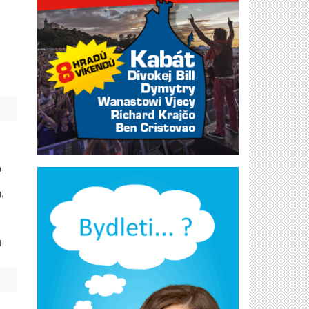
m
,
l