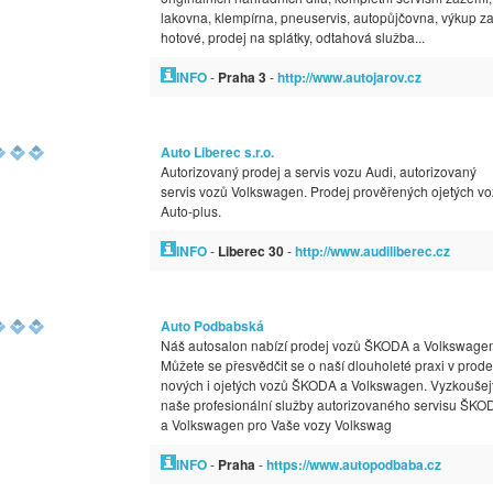
lakovna, klempírna, pneuservis, autopůjčovna, výkup z
hotové, prodej na splátky, odtahová služba...
INFO
-
Praha 3
-
http://www.autojarov.cz
Auto Liberec s.r.o.
Autorizovaný prodej a servis vozu Audi, autorizovaný
servis vozů Volkswagen. Prodej prověřených ojetých v
Auto-plus.
INFO
-
Liberec 30
-
http://www.audiliberec.cz
Auto Podbabská
Náš autosalon nabízí prodej vozů ŠKODA a Volkswagen
Můžete se přesvědčit se o naší dlouholeté praxi v prode
nových i ojetých vozů ŠKODA a Volkswagen. Vyzkoušej
naše profesionální služby autorizovaného servisu ŠKO
a Volkswagen pro Vaše vozy Volkswag
INFO
-
Praha
-
https://www.autopodbaba.cz