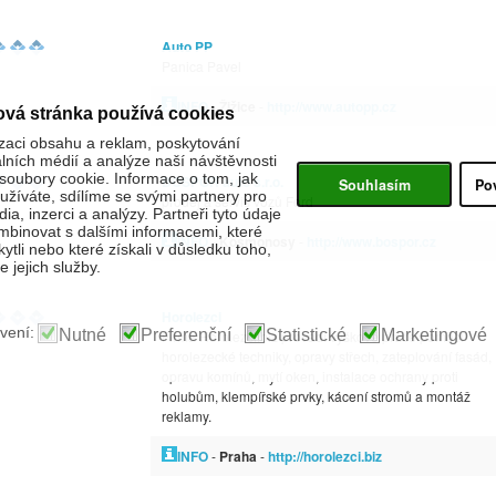
Auto PP
Panica Pavel
INFO
-
Žižice
-
http://www.autopp.cz
ová stránka používá cookies
zaci obsahu a reklam, poskytování
álních médií a analýze naší návštěvnosti
oubory cookie. Informace o tom, jak
BOSPOR auto s.r.o.
Souhlasím
Po
žíváte, sdílíme se svými partnery pro
prodej a servis vozů Ford
ia, inzerci a analýzy. Partneři tyto údaje
binovat s dalšími informacemi, které
INFO
-
Kosmonosy
-
http://www.bospor.cz
kytli nebo které získali v důsledku toho,
 jejich služby.
Horolezci
vení:
Nutné
Preferenční
Statistické
Marketingové
Firma Horolezci.biz provádí výškové práce pomocí
horolezecké techniky, opravy střech, zateplování fasád,
opravu komínů, mytí oken, instalace ochrany proti
holubům, klempířské prvky, kácení stromů a montáž
reklamy.
INFO
-
Praha
-
http://horolezci.biz