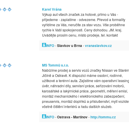
Karel Vrána
Výkup aut všech značek za hotové, přímo u Vás -
přijedeme - zaplatíme - odvezeme. Převod a formality
vyřídíme za Vás, neručíte za stav vozu. Vše proběhne
rychle k Vaší spokojenosti. Ceny dohodou. JM. kraj.
Uvádějte prosím cenu, místo prodeje, tel. kontakt
INFO
-
Slavkov u Brna
-
vranaslavkov.cz
MS Tommü s.r.o.
Nabízíme prodej a servis vozů značky Nissan ve Staré
Jičíně a Ostravě. K dispozici máme osobní, rodinné,
užitkové a terénní auta. Zajistíme vám operativní leasing
úvěr, náhradní díly, servisní práce, seřizování motorů,
karosářské a lakýrnické práce, geometrii, měření emisí,
montáž mechanického i elektronického zabezpečení,
pneuservis, montáž doplňků a příslušenství, mytí vozide
včetně čištění interiérů a řadu dalších služeb.
INFO
-
Ostrava - Martinov
-
http://tommu.cz