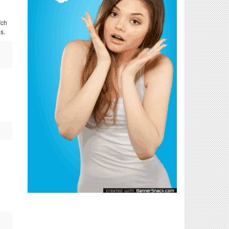
ích
s.