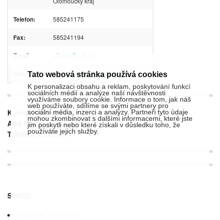
Olomoucký kraj
Telefon:
585241175
Fax:
585241194
Email:
albeva@volny.cz
Web:
http://www.albevamorava.cz/
Tato webová stránka používá cookies
K personalizaci obsahu a reklam, poskytování funkcí
sociálních médií a analýze naší návštěvnosti
využíváme soubory cookie. Informace o tom, jak náš
web používáte, sdílíme se svými partnery pro
Kontaktní osoba:
sociální média, inzerci a analýzy. Partneři tyto údaje
mohou zkombinovat s dalšími informacemi, které jste
Aleš Kráčmar
- jednatel
jim poskytli nebo které získali v důsledku toho, že
používáte jejich služby.
Telefon:
603274514
SEKCE:
Doprava, Automobily