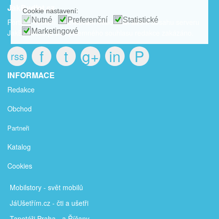
JakBydlet.cz
Cookie nastavení:
Nutné
Preferenční
Statistické
Portál o bydlení. Publikování nebo další šíření obsahu serveru
Marketingové
JakBydlet.cz je bez písemného souhlasu redakce zakázáno.
f
t
g+
in
P
rss
INFORMACE
Redakce
Obchod
Partneři
Katalog
Cookies
Mobilstory
- svět mobilů
JáUšetřím
.cz - čti a ušetři
Tapetáři Praha - a Říčany