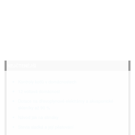
NEJČTENĚJŠÍ
Kontroly kotlů v domácnostech
12 voltová domácnost
Dotace na dřevoplynové elektrárny a akvaponické
skleníky až 90 %
Návod jak na slimáky
Stevia sladká a její pěstování