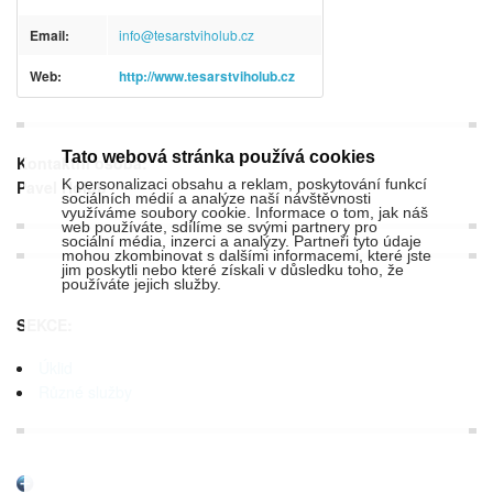
Email:
info@tesarstviholub.cz
Web:
http://www.tesarstviholub.cz
Tato webová stránka používá cookies
Kontaktní osoba:
K personalizaci obsahu a reklam, poskytování funkcí
Pavel Holub
sociálních médií a analýze naší návštěvnosti
využíváme soubory cookie. Informace o tom, jak náš
web používáte, sdílíme se svými partnery pro
sociální média, inzerci a analýzy. Partneři tyto údaje
mohou zkombinovat s dalšími informacemi, které jste
jim poskytli nebo které získali v důsledku toho, že
používáte jejich služby.
SEKCE:
Úklid
Různé služby