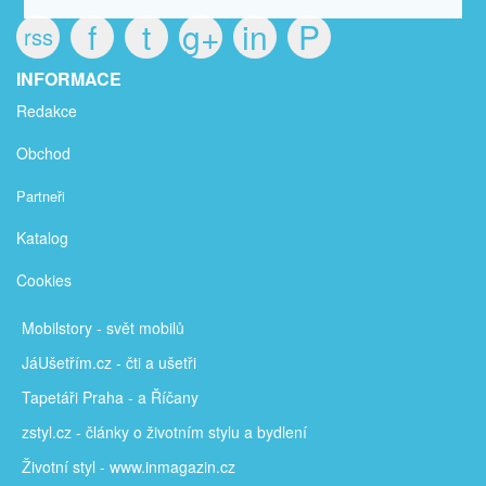
f
t
g+
in
P
rss
INFORMACE
Redakce
Obchod
Partneři
Katalog
Cookies
Mobilstory
- svět mobilů
JáUšetřím
.cz - čti a ušetři
Tapetáři Praha - a Říčany
zstyl.cz - články
o životním stylu a bydlení
Životní styl - www.inmagazin.cz