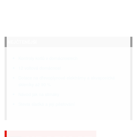
NEJČTENĚJŠÍ
Kontroly kotlů v domácnostech
12 voltová domácnost
Dotace na dřevoplynové elektrárny a akvaponické
skleníky až 90 %
Návod jak na slimáky
Stevia sladká a její pěstování