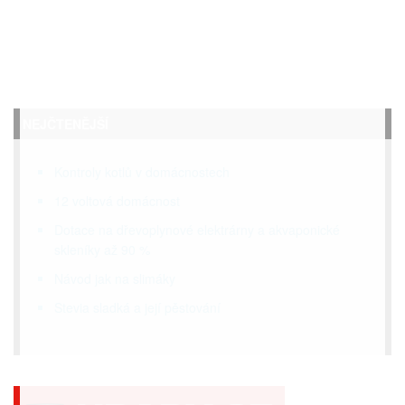
NEJČTENĚJŠÍ
Kontroly kotlů v domácnostech
12 voltová domácnost
Dotace na dřevoplynové elektrárny a akvaponické
skleníky až 90 %
Návod jak na slimáky
Stevia sladká a její pěstování