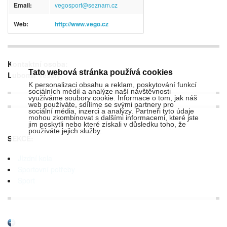
Email:
vegosport@seznam.cz
Web:
http://www.vego.cz
Kontaktní osoba:
Tato webová stránka používá cookies
Lubomír Veselý
K personalizaci obsahu a reklam, poskytování funkcí
sociálních médií a analýze naší návštěvnosti
využíváme soubory cookie. Informace o tom, jak náš
web používáte, sdílíme se svými partnery pro
sociální média, inzerci a analýzy. Partneři tyto údaje
mohou zkombinovat s dalšími informacemi, které jste
jim poskytli nebo které získali v důsledku toho, že
používáte jejich služby.
SEKCE:
Jízdní kola
Sportovní potřeby
Sport