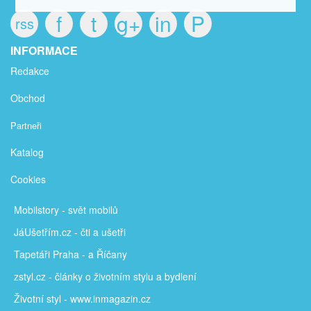
f
t
g+
in
P
rss
INFORMACE
Redakce
Obchod
Partneři
Katalog
Cookies
Mobilstory
- svět mobilů
JáUšetřím
.cz - čti a ušetři
Tapetáři Praha - a Říčany
zstyl.cz - články
o životním stylu a bydlení
Životní styl - www.inmagazin.cz