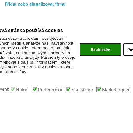
Přidat nebo aktualizovat firmu
ová stránka používá cookies
zaci obsahu a reklam, poskytování
álních médií a analýze naší návštěvnosti
oubory cookie. Informace o tom, jak
Souhlasím
Po
žíváte, sdílíme se svými partnery pro
ia, inzerci a analýzy. Partneři tyto údaje
binovat s dalšími informacemi, které
kytli nebo které získali v důsledku toho,
 jejich služby.
vení:
Nutné
Preferenční
Statistické
Marketingové