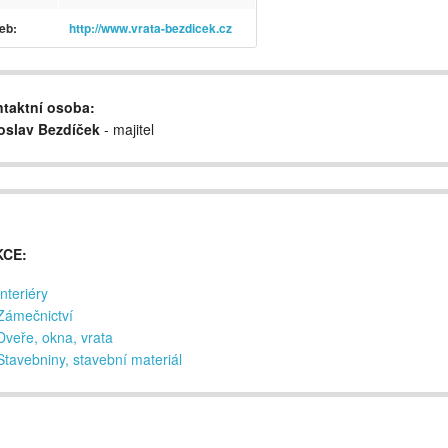
eb:
http://www.vrata-bezdicek.cz
taktní osoba:
oslav Bezdíček
- majitel
KCE:
Interiéry
Zámečnictví
Dveře, okna, vrata
Stavebniny, stavební materiál