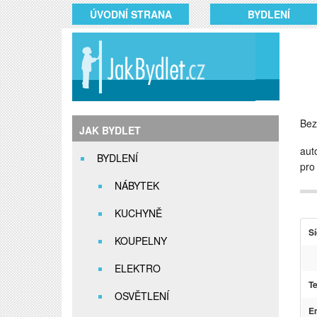
ÚVODNÍ STRANA
BYDLENÍ
Bez
JAK BYDLET
aut
BYDLENÍ
pro
NÁBYTEK
KUCHYNĚ
Sí
KOUPELNY
ELEKTRO
Te
OSVĚTLENÍ
Em