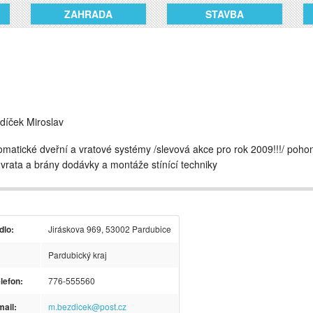
ZAHRADA
STAVBA
díček Miroslav
omatické dveřní a vratové systémy /slevová akce pro rok 2009!!!/ poho
 vrata a brány dodávky a montáže stínící techniky
dlo:
Jiráskova 969, 53002 Pardubice
Pardubický kraj
lefon:
776-555560
ail:
m.bezdicek@post.cz