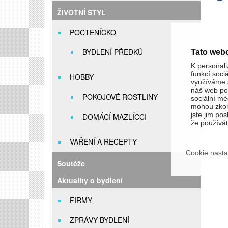
ŽIVOTNÍ STYL
POČTENÍČKO
BYDLENÍ PŘEDKŮ
Tato web
K personali
funkcí soci
HOBBY
využíváme s
náš web pou
POKOJOVÉ ROSTLINY
sociální méd
mohou zkom
jste jim pos
DOMÁCÍ MAZLÍČCI
že používáte
VAŘENÍ A RECEPTY
Cookie nasta
Soutěže
Aktuality o bydlení
FIRMY
ZPRÁVY BYDLENÍ