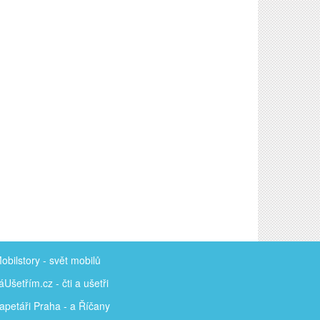
obilstory
- svět mobilů
áUšetřím
.cz - čti a ušetři
apetáři Praha - a Říčany