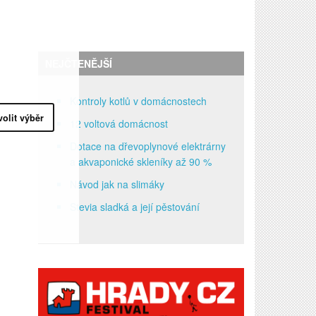
NEJČTENĚJŠÍ
Kontroly kotlů v domácnostech
volit výběr
12 voltová domácnost
Dotace na dřevoplynové elektrárny
a akvaponické skleníky až 90 %
Návod jak na slimáky
Stevia sladká a její pěstování