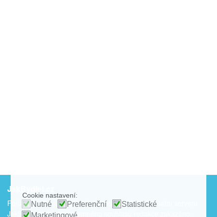
JakBydlet.cz
Cookie nastavení:
Portál o bydlení. Publikování nebo další šíření obsahu serveru
Nutné
Preferenční
Statistické
JakBydlet.cz je bez písemného souhlasu redakce zakázáno.
Marketingové