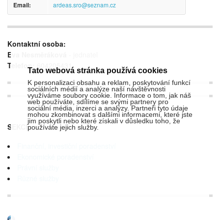
Email:
ardeas.sro@seznam.cz
Kontaktní osoba:
Eva Nesměráková
- jednatel
Telefon:
604205431
Tato webová stránka používá cookies
K personalizaci obsahu a reklam, poskytování funkcí
sociálních médií a analýze naší návštěvnosti
využíváme soubory cookie. Informace o tom, jak náš
web používáte, sdílíme se svými partnery pro
sociální média, inzerci a analýzy. Partneři tyto údaje
mohou zkombinovat s dalšími informacemi, které jste
jim poskytli nebo které získali v důsledku toho, že
SEKCE:
používáte jejich služby.
Finanční, investiční poradenství
Ekonomické poradenství
Právní služby
Různé služby