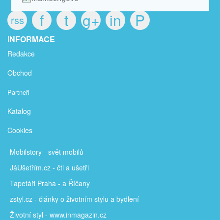
f
t
g+
in
P
rss
INFORMACE
Redakce
Obchod
Partneři
Katalog
Cookies
Mobilstory
- svět mobilů
JáUšetřím
.cz - čti a ušetři
Tapetáři Praha - a Říčany
zstyl.cz - články
o životním stylu a bydlení
Životní styl - www.inmagazin.cz