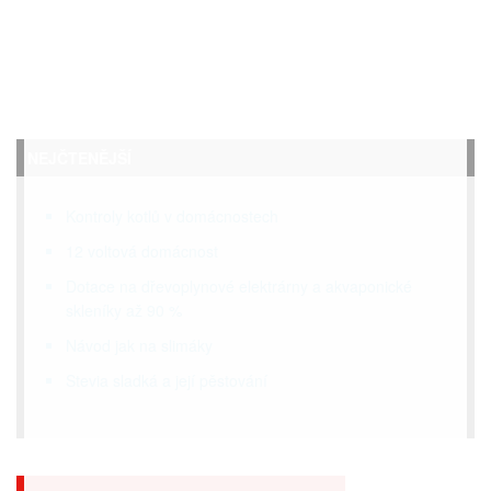
NEJČTENĚJŠÍ
Kontroly kotlů v domácnostech
12 voltová domácnost
Dotace na dřevoplynové elektrárny a akvaponické
skleníky až 90 %
Návod jak na slimáky
Stevia sladká a její pěstování