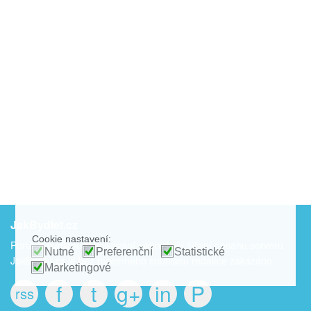
JakBydlet.cz
Cookie nastavení:
Portál o bydlení. Publikování nebo další šíření obsahu serveru
Nutné
Preferenční
Statistické
JakBydlet.cz je bez písemného souhlasu redakce zakázáno.
Marketingové
f
t
g+
in
P
rss