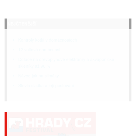
NEJČTENĚJŠÍ
Kontroly kotlů v domácnostech
12 voltová domácnost
Dotace na dřevoplynové elektrárny a akvaponické
skleníky až 90 %
Návod jak na slimáky
Stevia sladká a její pěstování