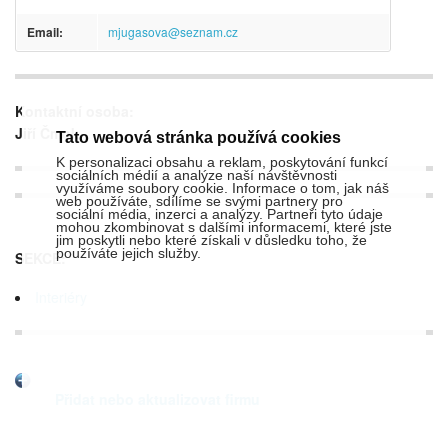
Email:
mjugasova@seznam.cz
Kontaktní osoba:
Jiří Čmok
Tato webová stránka používá cookies
K personalizaci obsahu a reklam, poskytování funkcí
sociálních médií a analýze naší návštěvnosti
využíváme soubory cookie. Informace o tom, jak náš
web používáte, sdílíme se svými partnery pro
sociální média, inzerci a analýzy. Partneři tyto údaje
mohou zkombinovat s dalšími informacemi, které jste
jim poskytli nebo které získali v důsledku toho, že
používáte jejich služby.
SEKCE:
Interiéry
Přidat nebo aktualizovat firmu