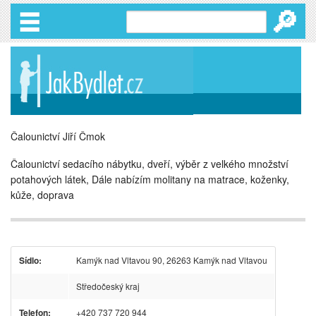
🔎
Čalounictví Jiří Čmok
Čalounictví sedacího nábytku, dveří, výběr z velkého množství
potahových látek, Dále nabízím molitany na matrace, koženky,
kůže, doprava
Sídlo:
Kamýk nad Vltavou 90, 26263 Kamýk nad Vltavou
Středočeský kraj
Telefon:
+420 737 720 944