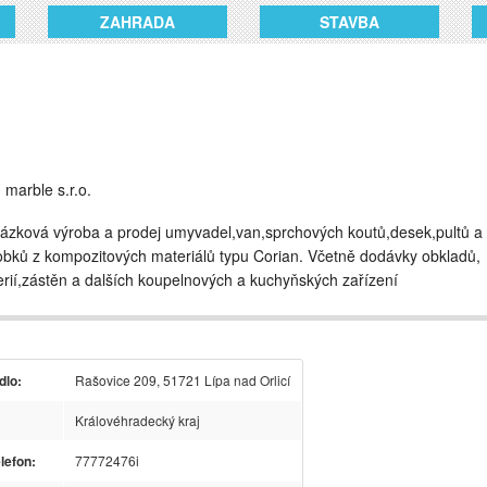
ZAHRADA
STAVBA
 marble s.r.o.
ázková výroba a prodej umyvadel,van,sprchových koutů,desek,pultů a
obků z kompozitových materiálů typu Corian. Včetně dodávky obkladů,
erií,zástěn a dalších koupelnových a kuchyňských zařízení
dlo:
Rašovice 209, 51721 Lípa nad Orlicí
Královéhradecký kraj
lefon:
77772476i