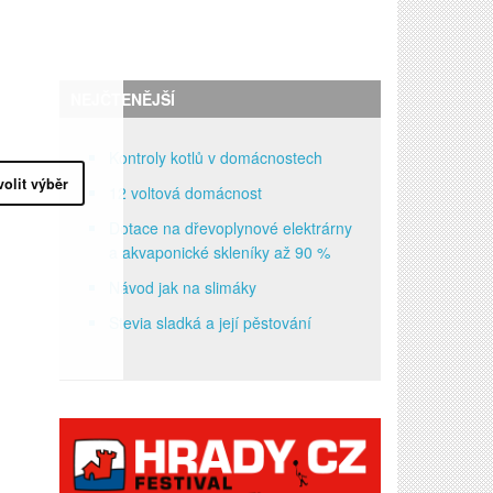
NEJČTENĚJŠÍ
Kontroly kotlů v domácnostech
volit výběr
12 voltová domácnost
Dotace na dřevoplynové elektrárny
a akvaponické skleníky až 90 %
Návod jak na slimáky
Stevia sladká a její pěstování