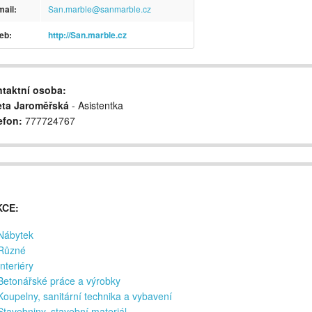
ail:
San.marble@sanmarble.cz
eb:
http://San.marble.cz
taktní osoba:
ta Jaroměřská
- Asistentka
efon:
777724767
KCE:
Nábytek
Různé
Interiéry
Betonářské práce a výrobky
Koupelny, sanitární technika a vybavení
Stavebniny, stavební materiál