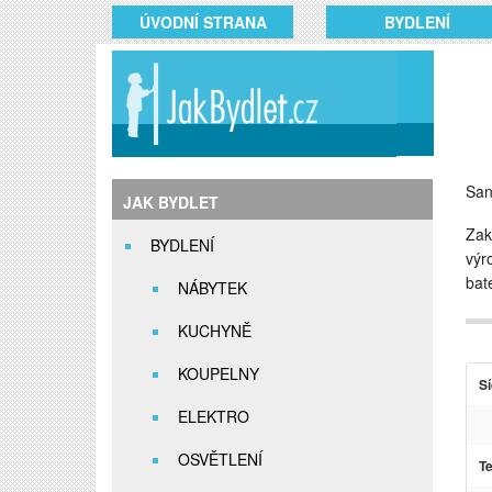
ÚVODNÍ STRANA
BYDLENÍ
San
JAK BYDLET
Zak
BYDLENÍ
výr
bat
NÁBYTEK
KUCHYNĚ
KOUPELNY
Sí
ELEKTRO
OSVĚTLENÍ
Te