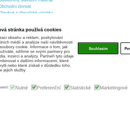
Obchodní činnost
Dřevěné a dřevařské výrobky
Ovoce
Materiály
ová stránka používá cookies
Různé
Nábytek
zaci obsahu a reklam, poskytování
álních médií a analýze naší návštěvnosti
oubory cookie. Informace o tom, jak
Souhlasím
Po
žíváte, sdílíme se svými partnery pro
ia, inzerci a analýzy. Partneři tyto údaje
binovat s dalšími informacemi, které
kytli nebo které získali v důsledku toho,
Přidat nebo aktualizovat firmu
 jejich služby.
vení:
Nutné
Preferenční
Statistické
Marketingové