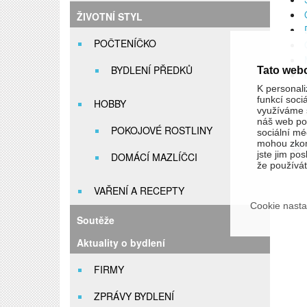
ŽIVOTNÍ STYL
POČTENÍČKO
BYDLENÍ PŘEDKŮ
Tato web
K personali
funkcí soci
HOBBY
využíváme s
náš web pou
POKOJOVÉ ROSTLINY
sociální méd
mohou zkom
jste jim pos
DOMÁCÍ MAZLÍČCI
že používáte
VAŘENÍ A RECEPTY
Cookie nasta
Soutěže
Aktuality o bydlení
FIRMY
ZPRÁVY BYDLENÍ