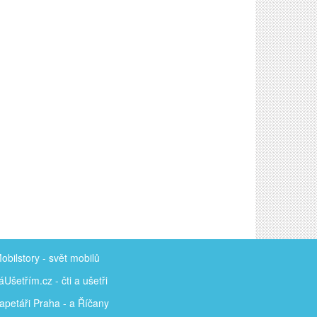
obilstory
- svět mobilů
áUšetřím
.cz - čti a ušetři
apetáři Praha - a Říčany