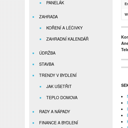
PANELÁK
Em
W
ZAHRADA
KOŘENÍ A LÉČIVKY
Kon
ZAHRADNÍ KALENDÁŘ
Ane
Tel
ÚDRŽBA
STAVBA
TRENDY V BYDLENÍ
SE
JAK UŠETŘIT
TEPLO DOMOVA
RADY A NÁPADY
FINANCE A BYDLENÍ