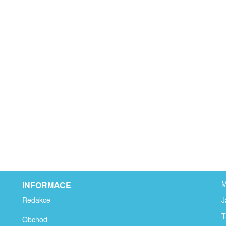
M
INFORMACE
Redakce
J
T
Obchod