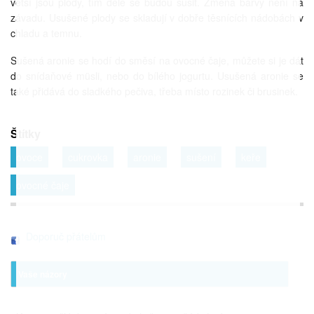
větší jsou plody, tím déle se budou sušit. Změna barvy není na
závadu. Usušené plody se skladují v dobře těsnících nádobách v
chladu a temnu.
Sušená aronie se hodí do směsí na ovocné čaje, můžete si je dát
do snídaňové müsli, nebo do bílého jogurtu. Usušená aronie se
také přidává do sladkého pečiva, třeba místo rozinek či brusinek.
Štítky
ovoce
cukrovka
aronie
sušení
keře
ovocné čaje
Doporuč přátelům
Vaše názory