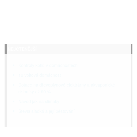
NEJČTENĚJŠÍ
Kontroly kotlů v domácnostech
12 voltová domácnost
Dotace na dřevoplynové elektrárny a akvaponické
skleníky až 90 %
Návod jak na slimáky
Stevia sladká a její pěstování