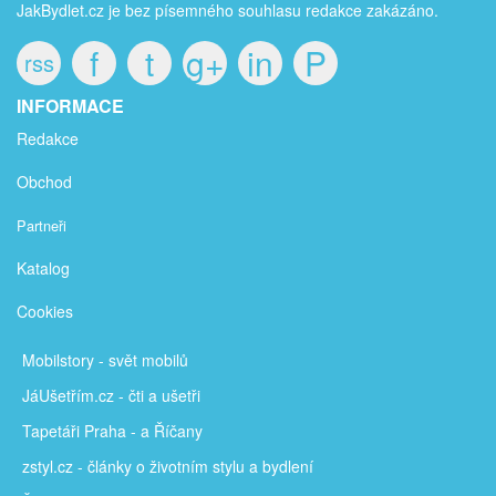
JakBydlet.cz je bez písemného souhlasu redakce zakázáno.
f
t
g+
in
P
rss
INFORMACE
Redakce
Obchod
Partneři
Katalog
Cookies
Mobilstory
- svět mobilů
JáUšetřím
.cz - čti a ušetři
Tapetáři Praha - a Říčany
zstyl.cz - články
o životním stylu a bydlení