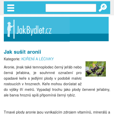
🔎
Jak sušit aronii
Kategorie:
KOŘENÍ A LÉČIVKY
Aronie, jinak také temnoplodec černý jeřáb nebo
černá jeřabina, je souhrnné označení pro
opadavé keře s jedlými plody v podobě malvic
rostoucích v hroznech. Keře mohou dorůstat až
do výšky tří metrů. Vypadají trochu jako plody červené jeřabiny,
ale barva hroznů spíš připomíná černý rybíz.
Tmavé plody aronie jsou vynikajícím zdrojem vitamínů, minerálů a