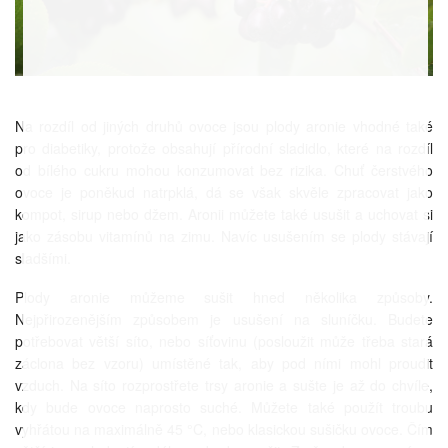
Na rozdíl od jiných druhů ovoce jsou plody aronie vhodné také
pro diabetiky, protože obsahují přírodní sladidlo, které na rozdíl
od bílého cukru mohou konzumovat bez rizika. Chuť čerstvého
ovoce je poněkud natrpklá, dá se však skvěle zpracovat jako
kompot, sirup nebo džem. Aronii můžete také usušit a uchovat si
jako zásobu vitamínů na zimu. Navíc usušením se plody stávají
sladšími.
Plody aronie můžeme sušit hned několika způsoby.
Nejpřirozenějším způsobem je usušení na sluníčku. Budete
potřebovat větší síto, nebo síťovinu (posloužit může třeba stará
záclona bez vzoru) umístěné tak, aby pod ními mohl proudit
vzduch. Na síto rozprostřete trsy aronie a sušte je až do chvíle,
kdy bude ovoce naprosto suché. Můžete také použít troubu
vyhřátou na maximálně 45 °C, nebo klasickou sušičku ovoce. Čím