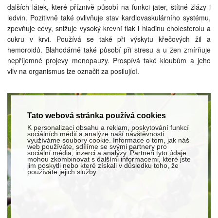
dalších látek, které příznivě působí na funkci jater, štítné žlázy i
ledvin. Pozitivně také ovlivňuje stav kardiovaskulárního systému,
zpevňuje cévy, snižuje vysoký krevní tlak i hladinu cholesterolu a
cukru v krvi. Používá se také při výskytu křečových žil a
hemoroidů. Blahodárně také působí při stresu a u žen zmírňuje
nepříjemné projevy menopauzy. Prospívá také kloubům a jeho
vliv na organismus lze označit za posilující.
Tato webová stránka používá cookies
K personalizaci obsahu a reklam, poskytování funkcí
sociálních médií a analýze naší návštěvnosti
využíváme soubory cookie. Informace o tom, jak náš
web používáte, sdílíme se svými partnery pro
sociální média, inzerci a analýzy. Partneři tyto údaje
mohou zkombinovat s dalšími informacemi, které jste
jim poskytli nebo které získali v důsledku toho, že
používáte jejich služby.