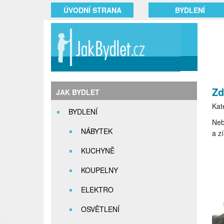
ÚVODNÍ STRANA
BYDLENÍ
Zd
JAK BYDLET
Kat
BYDLENÍ
Neb
NÁBYTEK
a z
KUCHYNĚ
KOUPELNY
ELEKTRO
OSVĚTLENÍ