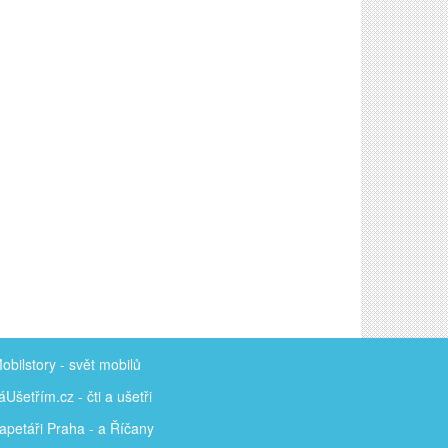
obilstory
- svět mobilů
áUšetřím
.cz - čti a ušetři
apetáři Praha - a Říčany