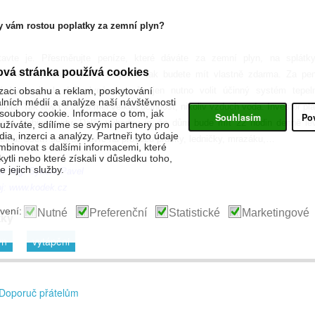
y vám rostou poplatky za zemní plyn?
tavte je. Přesměrujte peníze, které dáváte za zemní plyn, na splátk
ová stránka používá cookies
elného čerpadla. Tepelné čerpadlo tak budete mít vlastně zdarma. Za pen
ré byste jinak dali plynárnám. Je jen nutno volit účinný systém tepel
zaci obsahu a reklam, poskytování
álních médií a analýze naší návštěvnosti
adla. Tak aby i v zimě měl velkou účinnost, nikoliv vzduch voda. Investor pl
oubory cookie. Informace o tom, jak
Souhlasím
Po
ěné hlubinné vrty. Další výhodou je, že dům bude mít 22 hodin denně le
žíváte, sdílíme se svými partnery pro
ia, inzerci a analýzy. Partneři tyto údaje
třinu. Ušetří se tedy navíc na provozu pračky, ledničky, mrazáku,…
binovat s dalšími informacemi, které
kytli nebo které získali v důsledku toho,
 jejich služby.
r: Ing. Sýkora Pavel
oj:
www.kodek.cz
vení:
Nutné
Preferenční
Statistické
Marketingové
tky
yn
vytápěni
Doporuč přátelům