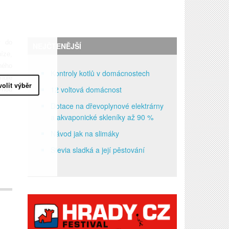
y do
NEJČTENĚJŠÍ
íze,
ného
Kontroly kotlů v domácnostech
ánuje
volit výběr
12 voltová domácnost
vnou
Dotace na dřevoplynové elektrárny
a akvaponické skleníky až 90 %
Návod jak na slimáky
Stevia sladká a její pěstování