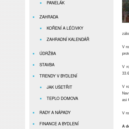
PANELÁK
ZAHRADA
KOŘENÍ A LÉČIVKY
zálo
ZAHRADNÍ KALENDÁŘ
V r
ÚDRŽBA
prot
STAVBA
V r
33.
TRENDY V BYDLENÍ
JAK UŠETŘIT
V r
Navý
TEPLO DOMOVA
asi
RADY A NÁPADY
V ro
FINANCE A BYDLENÍ
A d