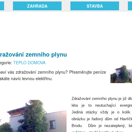
ZAHRADA
STAVBA
ražování zemního plynu
egorie:
TEPLO DOMOVA
aví vás zdražování zemního plynu? Přesměrujte peníze
ískáte navíc levnou elektřinu.
Zdražování zemního plynu je již d
léta je to neutuchající evergr
Jediná otázky vždy je o kolik
obrázku je řadový dům od Havlíč
Brodu.
Dům je nezateplený, b