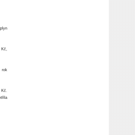
 plyn
 Kč,
 rok
 Kč.
třila