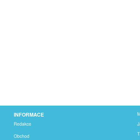
M
INFORMACE
Redakce
J
T
Obchod