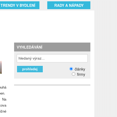
TRENDY V BYDLENÍ
RADY A NÁPADY
VYHLEDÁVÁNÍ
články
firmy
louhá
een.
. Na
kova
ěžné