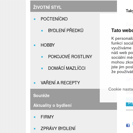
ŽIVOTNÍ STYL
Tak
POČTENÍČKO
Zas
BYDLENÍ PŘEDKŮ
Tato web
tep
kte
K personali
funkcí soci
HOBBY
čerp
využíváme s
měd
náš web pou
POKOJOVÉ ROSTLINY
sociální méd
elek
mohou zkom
jste jim pos
DOMÁCÍ MAZLÍČCI
že používáte
Auto
Zdr
VAŘENÍ A RECEPTY
Cookie nasta
Ští
Soutěže
pl
Aktuality o bydlení
FIRMY
ZPRÁVY BYDLENÍ