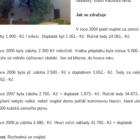
radiátory, starší kastlová okna.
Jak se zdražuje
V roce 2004 platil majitel za zemní
hy 1.900,- Kč / měsíc. Doplatek byl 1 261,- Kč. Ročně tedy 24.061,- Kč.
oce 2005 byly zálohy 2.300 Kč měsíčně. Vratka přeplatku byla minus 5.000,-
ože se měnilo zúčtovací období. Jen od března, do konce roku.
oce 2006 byla již záloha 2.500,- Kč s doplatkem 3.652,- Kč. Tedy za celý
652,- Kč
oce 2007 byla záloha 2.750,- Kč + doplatek 1.873,- Kč. Ročně tedy 34.873,-
šení nebylo velké, neboť majitel domu pořídil komínovou hlavici, která uše
 600 kubíků zemního plynu.
ce 2008 je záloha 3.480,- Kč. Hrozí roční náklady 41.760,- Kč + doplatek.
ost.
Rozhodnul se majitel.