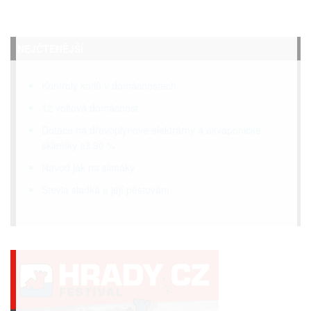
NEJČTENĚJŠÍ
Kontroly kotlů v domácnostech
12 voltová domácnost
Dotace na dřevoplynové elektrárny a akvaponické
skleníky až 90 %
Návod jak na slimáky
Stevia sladká a její pěstování