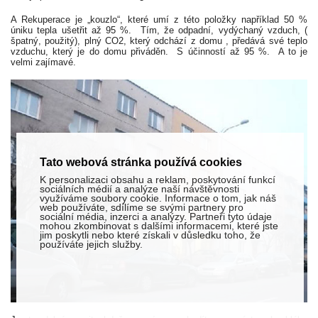
A Rekuperace je „kouzlo“, které umí z této položky například 50 %
úniku tepla ušetřit až 95 %.
Tím, že odpadní, vydýchaný vzduch, (
špatný, použitý), plný CO2, který odchází z domu , předává své teplo
vzduchu, který je do domu přiváděn.
S účinností až 95 %.
A to je
velmi zajímavé.
Tato webová stránka používá cookies
K personalizaci obsahu a reklam, poskytování funkcí
sociálních médií a analýze naší návštěvnosti
využíváme soubory cookie. Informace o tom, jak náš
web používáte, sdílíme se svými partnery pro
sociální média, inzerci a analýzy. Partneři tyto údaje
mohou zkombinovat s dalšími informacemi, které jste
jim poskytli nebo které získali v důsledku toho, že
používáte jejich služby.