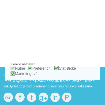
Cookie nastavení:
Nutné
Preferenční
Statistické
JakBydlet.cz
Marketingové
Portál o bydlení. Publikování nebo další šíření obsahu serveru
JakBydlet.cz je bez písemného souhlasu redakce zakázáno.
f
t
g+
in
P
rss