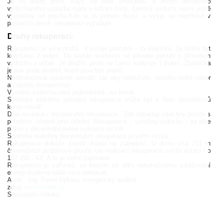
Je to dobrý pocit, když se ráno probudíte, a místo obvyklého
vydýchaného vzduchu máte v ložnici čistý, čerstvý vzduch, navíc ještě
vyčištěný od prachu.Kdo si to jednou zkusí, a vyspí se například v
pasivním domě, rekuperaci vyžaduje.
Druhy rekuperací:
Rekuperací je více druhů.
Existuje potrubní – ta klasická. Ta může být
komfortní 2 trubní. Do každé místnosti se přivede potrubí s přívodem
vzduchu a odtah. Je dražší, proto se často realizuje 1 trubní. Zpátečka
je pak pode dveřmi, které jsou bez prahů.
Nadimenzovat správně potrubí, tak aby nehlučelo, nemělo velké odpor
a zajistilo dostatečnou
Výměnu vzduchu není jednoduché, ani levné.
Spotřeba elektřiny potrubní rekuperace může být v řádu desetitisíců
korun ročně!
Dále novinka -
bezpotrubní rekuperace.
Zde odpadají všechny potíže s
potrubím, včetně jeho čištění. Rekuperace – výměna vzduchu – se děje
přímo v decentralizované jednotce ve zdi.
Spotřeba elektřiny bezpotrubní rekuperace je velmi nízká.
Rekuperace dokáže zvýšit dotaci na zateplení. U domu cca 211 m
čtverečních podlahové plochy lze realizací rekuperace zvýšit dotaci i o
137 150,- Kč. A to je velmi zajímavé.
Rekuperace je zařízení, se kterým se díky nekonečnému zdražování
energií budeme stále více setkávat.
Autor:
Ing. Pavel Sýkora, energetický auditor
zdroj:
www.kodek.cz
Související články: