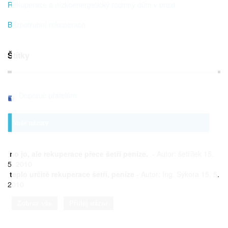
Rekuperace a nízkoenergetický rodinný dům v praxi
Bezpotrubní rekuperace
Štítky
Doporuč přátelům
Vaše názory
no jo, ale rekuperace přece šetří peníze.
- Autor: šetřílek 15.
5. 2010
teplo určitě rekuperace šetří, peníze
- Autor: Ing. Sýkora 15. 5.
2010