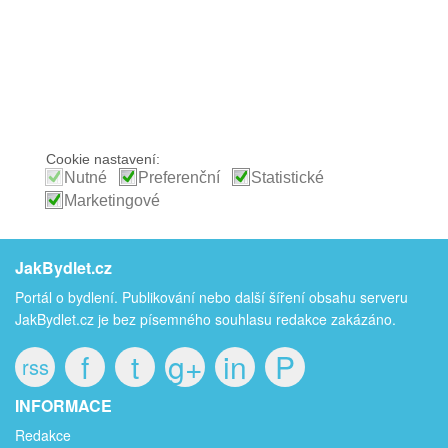
Cookie nastavení:
Nutné
Preferenční
Statistické
Marketingové
JakBydlet.cz
Portál o bydlení. Publikování nebo další šíření obsahu serveru
JakBydlet.cz je bez písemného souhlasu redakce zakázáno.
f
t
g+
in
P
rss
INFORMACE
Redakce