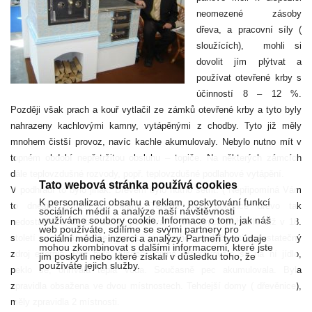
neomezené zásoby
dřeva, a pracovní síly (
sloužících),
mohli si
dovolit jím plýtvat a
používat otevřené krby s
účinností 8 – 12 %.
Později však prach a kouř vytlačil ze zámků otevřené krby a tyto byly
nahrazeny kachlovými kamny, vytápěnými z chodby. Tyto již měly
mnohem čistší provoz, navíc kachle akumulovaly. Nebylo nutno mít v
topném období nepřetržitou obsluhu – topiče. Na některých zámcích
dále teplovzdušné rozvody, popř. teplovzdušné podlahové vytápění.
Tato webová stránka používá cookies
V podhradí to bylo jinak. Dřevem bylo nutno šetřit. ( Nepřipomíná Vám
K personalizaci obsahu a reklam, poskytování funkcí
to dnešní dobu?) Za Marie Terezie bylo dokonce dřevo tak
sociálních médií a analýze naší návštěvnosti
využíváme soubory cookie. Informace o tom, jak náš
nedostatkové, že byl zákaz pohřbívat v dřevěných truhlách. Již v 18.
web používáte, sdílíme se svými partnery pro
století se prokázalo, že biomasa je pro chod společnosti nedostatečný
sociální média, inzerci a analýzy. Partneři tyto údaje
mohou zkombinovat s dalšími informacemi, které jste
zdroj energie. Pec byla vysoce účinná. Připravovalo se na ní jídlo,
jim poskytli nebo které získali v důsledku toho, že
používáte jejich služby.
peklo se, ohřívala teplá voda. Současně pec akumulovala. Byla
zpravidla obsažena ve dvou místnostech. Tehdejší domy ( dřevěnice),
měly zpravidla 2 místnosti.