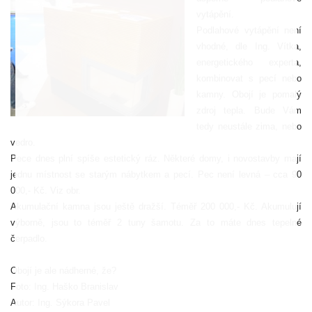
vytápění.
Podlahové vytápění není
vhodné, dle Ing. Vítka,
energetického experta,
kombinovat s pecí nebo
kamny. Obojí je pomalý
zdroj tepla. Bude Vám
tedy neustále zima, nebo
vedro.
Pece dnes plní spíše estetický ráz. Některé domy, i novostavby mají
jednu místnost se starým nábytkem a pecí. Pec není levná – cca 90
000,- Kč. Viz obr.
Akumulační kamna jsou ještě dražší. Téměř 200 000,- Kč. Akumulují
výborně, jsou to téměř 2 tuny šamotu. Za to máte dnes tepelné
čerpadlo.
Obojí je ale nádherné, že?
Foto: Ing. Haško Branislav
Autor: Ing. Sýkora Pavel