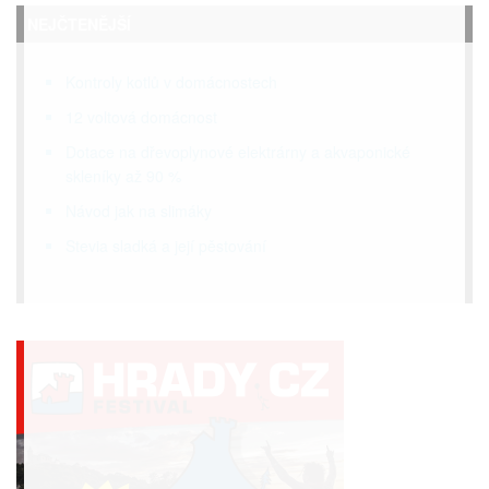
NEJČTENĚJŠÍ
Kontroly kotlů v domácnostech
12 voltová domácnost
Dotace na dřevoplynové elektrárny a akvaponické
skleníky až 90 %
Návod jak na slimáky
Stevia sladká a její pěstování