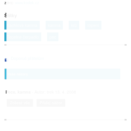
zdroj:
www.kodek.cz
Štítky
Kachlová kamna
kamna
krb
topení
Tepelné čerpadlo
pec
Doporuč přátelům
Vaše názory
Pece, kamna
- Autor: trek 13. 4. 2008