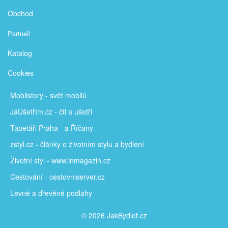
Obchod
Partneři
Katalog
Cookies
Mobilstory
- svět mobilů
JáUšetřím
.cz - čti a ušetři
Tapetáři Praha - a Říčany
zstyl.cz - články
o životním stylu a bydlení
Životní styl - www.inmagazin.cz
Cestování - cestovniserver.cz
Levné a
dřevěné podlahy
© 2026 JakBydlet.cz