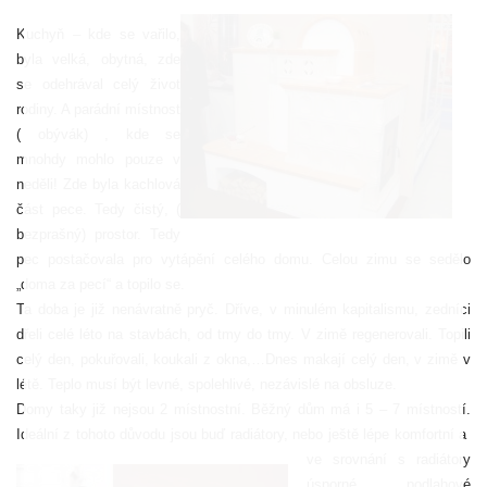
Kuchyň – kde se vařilo,
byla velká, obytná, zde
se odehrával celý život
rodiny. A parádní místnost
( obývák) , kde se
mnohdy mohlo pouze v
neděli! Zde byla kachlová
část pece. Tedy čistý, (
bezprašný) prostor. Tedy
pec postačovala pro vytápění celého domu. Celou zimu se sedělo
„doma za pecí“ a topilo se.
Ta doba je již nenávratně pryč. Dříve, v minulém kapitalismu, zedníci
dřeli celé léto na stavbách, od tmy do tmy. V zimě regenerovali. Topili
celý den, pokuřovali, koukali z okna,…Dnes makají celý den, v zimě v
létě. Teplo musí být levné, spolehlivé, nezávislé na obsluze.
Domy taky již nejsou 2 místnostní. Běžný dům má i 5 – 7 místností.
Ideální z tohoto důvodu jsou buď radiátory, nebo ještě lépe komfortní a
ve srovnání s radiátor
y
úsporné podlahové