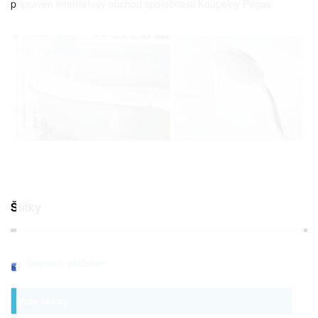
připraven internetový obchod společnosti Koupelny Pegas.
Štítky
Doporuč přátelům
Vaše názory