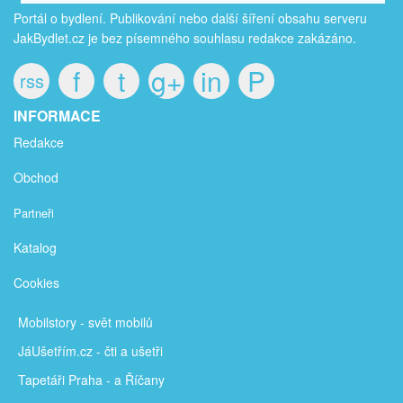
Portál o bydlení. Publikování nebo další šíření obsahu serveru
JakBydlet.cz je bez písemného souhlasu redakce zakázáno.
f
t
g+
in
P
rss
INFORMACE
Redakce
Obchod
Partneři
Katalog
Cookies
Mobilstory
- svět mobilů
JáUšetřím
.cz - čti a ušetři
Tapetáři Praha - a Říčany