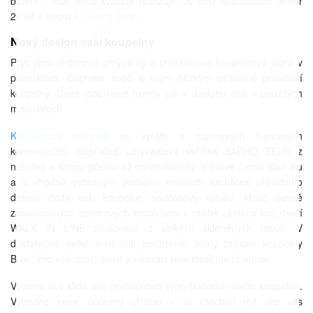
baterií… Vše firma kvalitně realizuje. Je totiž specialistou téměř
20 let v oboru
koupelny Brno
.
Nový design vaší koupelny
Pryč jsou uniformní umývárny a umakartová koupelnová jádra v
panelácích. Dopřejte sobě a svým blízkým příjemné prostředí
koupelny. Dnes jsou nové trendy jak v designu, tak v použitých
materiálech.
Koupelnový nábytek
se vyrábí v zajímavých barevných
kombinacích. Například umyvadlová skříňka SAPHO ZEUS z
nabídky e-shopu působí až minimalisticky. V barvě černá-titan alu
a s vhodně vybraným pozadím tmavých kachliček přírodního
dekoru dodá vaší koupelně nadčasový vzhled. Místo pevně
zabudovaných sprchových koutů jsou v oblibě zástěny bez dveří
WALK IN LINE zhotovené z velkých skleněných tabulí. V
dostatečně velké místnosti podtrhnou volný prostor koupelny
Brno. Pro váš dobrý pocit a relaxaci jsou ideálním řešením.
Vyberte si v klidu své domácnosti svou budoucí novou koupelnu.
Výhodné ceny, odborný přístup – to všechno má pro vás