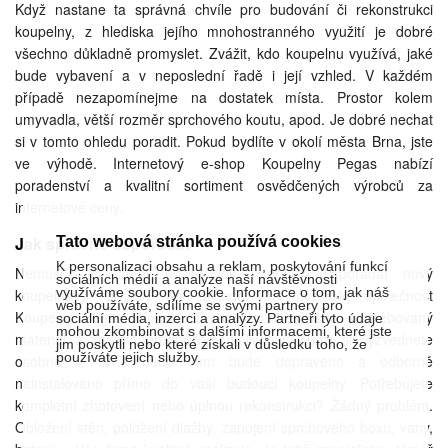
Když nastane ta správná chvíle pro budování či rekonstrukci
koupelny, z hlediska jejího mnohostranného využití je dobré
všechno důkladně promyslet. Zvážit, kdo koupelnu využívá, jaké
bude vybavení a v neposlední řadě i její vzhled. V každém
případě nezapomínejme na dostatek místa. Prostor kolem
umyvadla, větší rozměr sprchového koutu, apod. Je dobré nechat
si v tomto ohledu poradit. Pokud bydlíte v okolí města Brna, jste
ve výhodě. Internetový e-shop Koupelny Pegas nabízí
poradenství a kvalitní sortiment osvědčených výrobců za
internetové ceny.
Jak správně uspořádat
Tato webová stránka používá cookies
K personalizaci obsahu a reklam, poskytování funkcí
Nemusíte si lámat hlavu, jak například uspořádat nový
sociálních médií a analýze naší návštěvnosti
využíváme soubory cookie. Informace o tom, jak náš
koupelnový nábytek. Na základě vaší poptávky společnost
web používáte, sdílíme se svými partnery pro
Koupelny Pegas zhotoví 3D vizualizaci, spočítá spotřebovaný
sociální média, inzerci a analýzy. Partneři tyto údaje
mohou zkombinovat s dalšími informacemi, které jste
materiál a zhotoví předběžnou kalkulaci. Zboží si vyzvednete
jim poskytli nebo které získali v důsledku toho, že
používáte jejich služby.
osobně v Brně nebo vám bude dopraveno a odborně
nainstalováno přímo do vaší budoucí koupelny. Potřebujete
kompletní zhotovení nebo úplnou rekonstrukci? Žádný problém.
Obložení stěn, položení dlažby, zapojení sprchového boxu, vany,