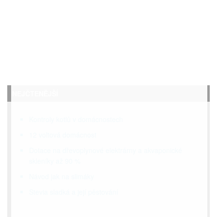
NEJČTENĚJŠÍ
Kontroly kotlů v domácnostech
12 voltová domácnost
Dotace na dřevoplynové elektrárny a akvaponické
skleníky až 90 %
Návod jak na slimáky
Stevia sladká a její pěstování