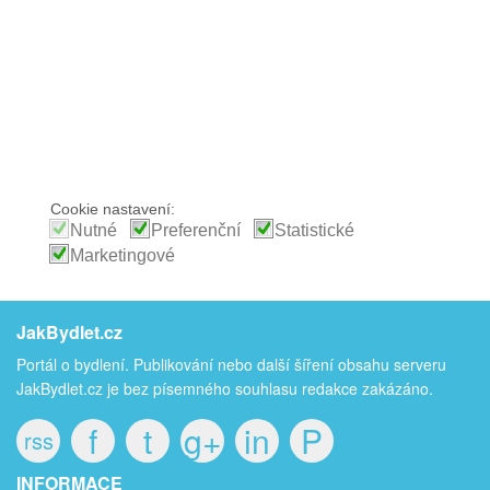
Cookie nastavení:
Nutné
Preferenční
Statistické
Marketingové
JakBydlet.cz
Portál o bydlení. Publikování nebo další šíření obsahu serveru
JakBydlet.cz je bez písemného souhlasu redakce zakázáno.
f
t
g+
in
P
rss
INFORMACE