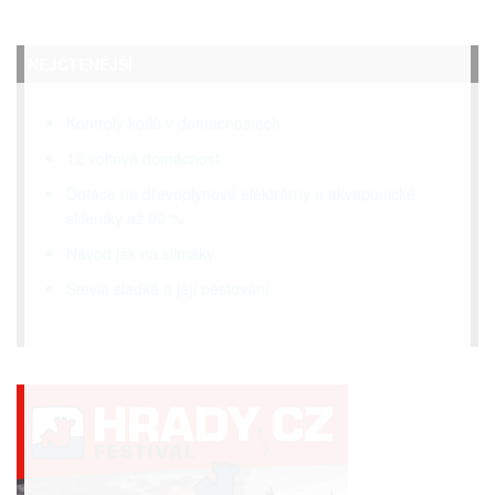
NEJČTENĚJŠÍ
Kontroly kotlů v domácnostech
12 voltová domácnost
Dotace na dřevoplynové elektrárny a akvaponické
skleníky až 90 %
Návod jak na slimáky
Stevia sladká a její pěstování