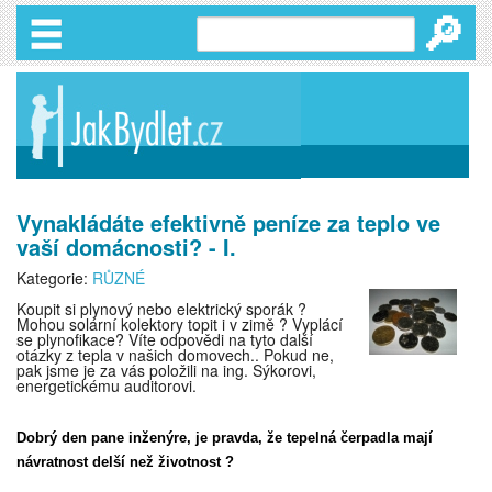
🔎
Vynakládáte efektivně peníze za teplo ve
vaší domácnosti? - I.
Kategorie:
RŮZNÉ
Koupit si plynový nebo elektrický sporák ?
Mohou solární kolektory topit i v zimě ? Vyplácí
se plynofikace? Víte odpovědi na tyto další
otázky z tepla v našich domovech.. Pokud ne,
pak jsme je za vás položili na ing. Sýkorovi,
energetickému auditorovi.
Dobrý den pane inženýre, je pravda, že tepelná čerpadla mají
návratnost delší než životnost ?