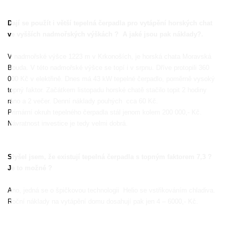
Dají se použít i větší tepelná čerpadla pro vytápění horských chat
ve vyšších nadmořských výškách ?
A jaké jsou pak náklady?.
V nadmořské výšce 1223 m v Krkonoších, je horská chata Moravská
Bouda. V této nadmořské výšce se topí i v srpnu. Dříve protopili 360
000 Kč v elektřině. Dnes má 43 kW tepelné čerpadlo, poměrně vysoký
topný faktor. Začátkem listopadu horské chatě stačilo topit 2 hodiny
ráno a 2 večer. Denní náklady pouhých
cca 60 Kč.
Primární okruh tepelného čerpadla stál jenom kolem 200 000,- Kč.
Návratnost investice je tedy velmi dobrá.
Slyšel jsem, že existují tepelná čerpadla s topným faktorem 7,3 ?
Je to možné ?
Ano, jedná se o špičkovou technologii
Helio se vstřikováním chladiva.
Roční náklady na vytápění domu dosahují pak jen 4 – 6000,- Kč.