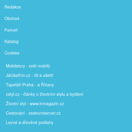
Redakce
Obchod
Partneři
Katalog
Cookies
Mobilstory
- svět mobilů
JáUšetřím
.cz - čti a ušetři
Tapetáři Praha - a Říčany
zstyl.cz - články
o životním stylu a bydlení
Životní styl - www.inmagazin.cz
Cestování - cestovniserver.cz
Levné a
dřevěné podlahy