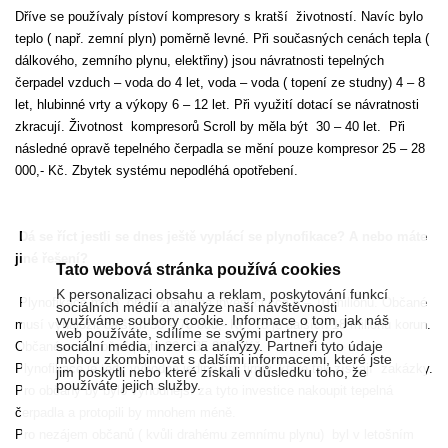
Dříve se používaly pístoví kompresory s kratší
životností. Navíc bylo
teplo ( např. zemní plyn) poměrně levné. Při současných cenách tepla (
dálkového, zemního plynu, elektřiny) jsou návratnosti tepelných
čerpadel vzduch – voda do 4 let, voda – voda ( topení ze studny) 4 – 8
let, hlubinné vrty a výkopy 6 – 12 let. Při využití dotací se návratnosti
zkracují. Životnost
kompresorů Scroll by měla být
30 – 40 let.
Při
následné opravě tepelného čerpadla se mění pouze kompresor 25 – 28
000,- Kč. Zbytek systému nepodléhá opotřebení.
Dá se říct jestli se dnes ještě vyplácí se plynofikace? A nebo máte
jiné řešení?
Tato webová stránka používá cookies
K personalizaci obsahu a reklam, poskytování funkcí
Plynofikace malé
obce znamená investici cca 6 – 10 milionů. Občané
sociálních médií a analýze naší návštěvnosti
využíváme soubory cookie. Informace o tom, jak náš
musí vynaložit dalších 50 – 70 000,- Kč. To je dalších 18 milionů korun.
web používáte, sdílíme se svými partnery pro
sociální média, inzerci a analýzy. Partneři tyto údaje
Občané musí ročně platit 30 – 35 000,- Kč.
mohou zkombinovat s dalšími informacemi, které jste
Plynofikace je tedy výhodná jedině pro firmy, které tak získají
zakázky.
jim poskytli nebo které získali v důsledku toho, že
používáte jejich služby.
Pro občany by bylo výhodnější za tyto investice nakoupit tepelná
čerpadla a protopili by mnohem méně.
Pro nezájem občanů ( kvůli drahému zemnímu plynu)
byl v letošním