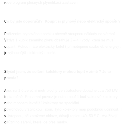
roce program plošných plynofikací zastaven.
Co by jste doporučil?
Koupit si plynový nebo elektrický sporák ?
Pořízením plynového sporáku obecně stoupnou náklady na větrání.
Vždyť 1 kubík zemního plynu obsahuje 2 – 4 l vody, která se musí
odpařit. Pokud máte elektrický kotel ( přímotopnou sazbu el. energie) ,
je výhodnější elektrický sporák.
Slyšel jsem, že solární kolektory mohou topit v zimě ? Je to
pravda?
Ano, na 1 čtvereční metr plochy ve stratosféře dopadne cca 750 kWh
tepla ročně. Pro zimní provoz je nutno použít buď vakuové kolektory,
nebo mnohem levnější kolektory se speciální
povrchovou vrstvičkou Tixon. Tyto kolektory mají podobnou účinnost. I
o
v listopadu, při zatažené obloze, dávají teplotu 40- 50
C. Využívají
difůzního záření, které jde přes mraky.