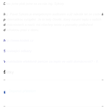
Dnes jsme ptali jsme se za vás ing. Sýkory.
Ing. Pavel Sýkora je energetickým auditorem a již několik let se zaobírá
problematikou vytápění. Je to tedy člověk, který rozumí teplu v našich
domácnostech a navíc má všechny teorie a poznatky podložené
dlouholetou praxi v oboru.
http://www.kodek.cz
Související odkazy:
Vynakládáte efektivně peníze za teplo ve vaší domácnosti? - II.
Štítky
Doporuč přátelům