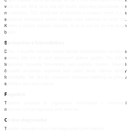
voda za rok. Mně se to zdá být trochu, přehnaný požadavek, ale
ne nemožný. ČEZ zvýšil zisk ve srovnání s loňským rokem 8 x, a
současně rafinovaně ohlásil zvýšení ceny elektřiny na příští rok.
Kvalitní a účinná tepelné čerpadla, to je to, čím by se měl občan
bránit.
Spolupráce s fotovoltaikou
Dříve, či později instaluje majitel několik fotovoltaických panelů na
střechu, kde má již nyní teplovodní solární systém. Pro pohon
tepelného čerpadla fotovoltaiky není potřeba mnoho. Tepelné
čerpadlo umožňuje regulovat svůj výkon podle výkonu výroby
fotovoltaiky. Tak, aby šlo maximum vyrobené elektřiny na přímou
spotřebu, bez akumulátoru.
Regulace
Tepelné čerpadlo je regulováno terminálem z referenční
místnosti. Lze jej regulovat přes internet.
On line diagnostika
Tepelné čerpadlo má on-line diagnostiku přes internet.