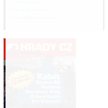
skleníky až 90 %
Návod jak na slimáky
Stevia sladká a její pěstování