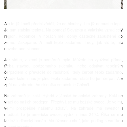
Ale to již i naši předci věděli, že od hloubky 1 m již nemusíte topit.
Je tam stabilní teplota. Na pomezí Slovácka a Valašska vznikl celý
region. Kopanice. V horách měli domy částečně zapuštěné do
země. Zakopané. A měli teplo zadarmo. Tedy, jak vidíte, nic
nového pod sluncem.
Jak vidíte, v zemi je poměrně teplo. Můžete ho využívat přímo,
třeba stavbou podzemního skleníku, nebo odsávat tepelným
čerpadlem o převádět do radiátorů. tedy čerpat teplo zadarmo.
Všude kolem nás je plno tepla zadarmo, stačí ho jen čerpat. Ale
zpět na zahradu. Ve skleníku se pěstuje Chimči.
Na zahradě je kaki. Hybrid z jánské botanické zahrady. Kaki se
vrací do našich prodejen. Přezdívá se mu božské ovoce. Je velmi,
velmi prospěšné našemu zdraví. Na zahradě má investor i
muďoul. To je americké ovoce, vydrží mínus 24°C. Říká se mu
taktéž indiánský banán. Má úžasnou chuť, jako puding s vanilkou
a lesní jahodou.