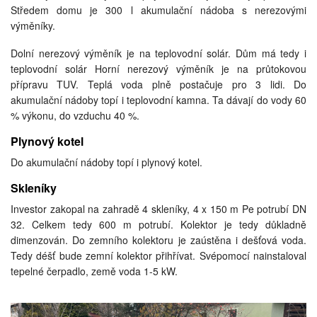
Středem domu je 300 l akumulační nádoba s nerezovými
výměníky.
Dolní nerezový výměník je na teplovodní solár. Dům má tedy i
teplovodní solár Horní nerezový výměník je na průtokovou
přípravu TUV. Teplá voda plně postačuje pro 3 lidi. Do
akumulační nádoby topí i teplovodní kamna. Ta dávají do vody 60
% výkonu, do vzduchu 40 %.
Plynový kotel
Do akumulační nádoby topí i plynový kotel.
Skleníky
Investor zakopal na zahradě 4 skleníky, 4 x 150 m Pe potrubí DN
32. Celkem tedy 600 m potrubí. Kolektor je tedy důkladně
dimenzován. Do zemního kolektoru je zaústěna i dešťová voda.
Tedy déšť bude zemní kolektor přihřívat. Svépomocí nainstaloval
tepelné čerpadlo, země voda 1-5 kW.