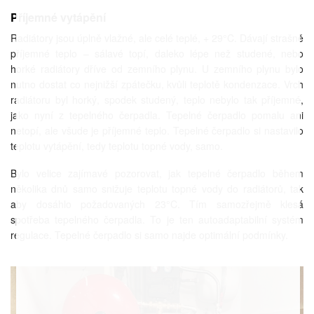
Příjemné vytápění
Radiátory jsou úplně vlažné, ale celé teplé, + 29°C. Dávají strašně
příjemné teplo – sálavé topí, daleko lépe než studené, nebo
horké radiátory dříve od zemního plynu. U zemního plynu bylo
nutno dostat co nejnižší zpátečku, kvůli teplotě kondenzace. Vrch
radiátoru byl horký, spodek studený, teplo nebylo tak příjemné,
jako nyní z tepelného čerpadla. Tepelné čerpadlo pomalu ani
netopí, ale všude je příjemné teplo. Tepelné čerpadlo si nastavilo
teplotu vytápění, tedy teplotu topné vody, samo.
Bylo velice zajímavé pozorovat, jak tepelné čerpadlo během
několika dnů samo snižuje teplotu topné vody do radiátorů, tak
aby dosáhlo požadovaných 23°C. Tím samozřejmě klesá
spotřeba tepelného čerpadla. To je ten autoadaptabilní systém
regulace. Tepelné čerpadlo si samo najde optimální podmínky.