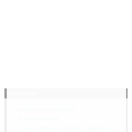
NEJČTENĚJŠÍ
Kontroly kotlů v domácnostech
12 voltová domácnost
Dotace na dřevoplynové elektrárny a akvaponické