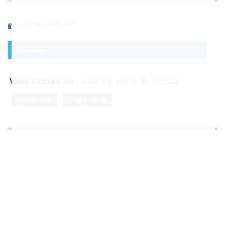
Doporuč přátelům
Vaše názory
Video k článku zde
- Autor: Ing. sýkora 30. 11. 2022