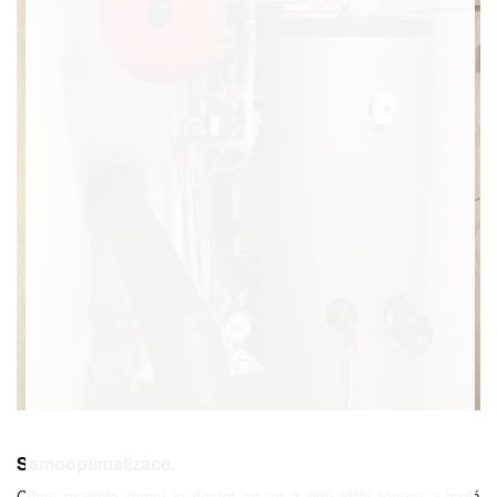
Samooptimalizace.
Cílem majitele domu je dostat se na 2 000 kWh topení a teplá