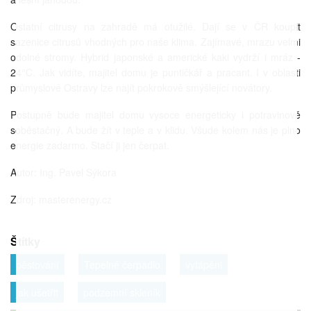
Ostatní citrusy na zahradě má otužilé. Dají se v ČR koupit
sazenice citrusů vhodných pro naše klima. Zajímavé, mrazu velmi
odolné stromy. Hybrid japonské a americké kaki vydrží i mráz -
24°C. Jak vidíte, majitel domu je puntičkář a pracant. I v oblasti
průmyslové Ostravy lze najít pokrokově smýšlející novátory.
Postupně bude majitel domu vysoce energeticky i potravinově
soběstačný. A bude žít v teple a v klidu. Všude kolem nás je plno
energie zadarmo. Stačí ji jen čerpat.
Autor: Ing. Pavel Sýkora
Zdroj: masterenergy.cz
Štítky
pěstování
Tepelné čerpadlo
vytápěni
jak ušetřit
podzemní skleník