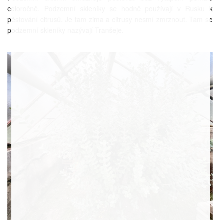
celoročně. Podzemní skleníky se hodně používají v Rusku k
pěstování citrusů. Je tam zima a citrusy nesmí zmrznout. Tam se
podzemní skleníky nazývají Tranšeje.