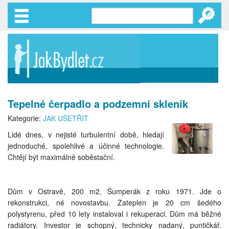
🔎
Tepelné čerpadlo a podzemní skleník
Kategorie:
JAK UŠETŘIT
Lidé dnes, v nejisté turbulentní době, hledají
jednoduché, spolehlivé a účinné technologie.
Chtějí být maximálně soběstační.
Dům v Ostravě, 200 m2, Šumperák z roku 1971. Jde o
rekonstrukci, né novostavbu. Zateplen je 20 cm šedého
polystyrenu, před 10 lety instaloval i rekuperaci. Dům má běžné
radiátory. Investor je schopný, technicky nadaný, puntičkář.