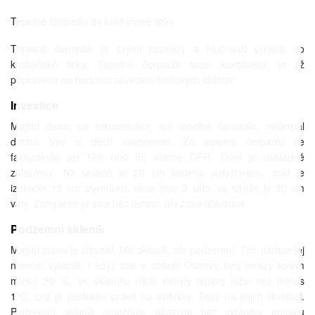
Tepelné čerpadlo do kuchyňské linky
Tepelné čerpadlo je svými rozměry a hlučností určeno do
kuchyňské linky. Tepelné čerpadlo svou konstrukcí, je již
připraveno na budoucí zavedení hořlavých chladiv.
Investice
Majitel domu na rekonstrukci, ani tepelné čerpadlo, nečerpal
dotaci. Vše si dělal svépomocí. Za tepelné čerpadlo se
fakturovalo asi 160 000 Kč včetně DPH. Dům je důkladně
zateplený. Na fasádě je 20 cm šedého polystyrenu, sokl je
izolován 15 cm styroduru, okna jsou 3 sklo, ve střeše je 30 cm
vaty. Zatepleno je sice bez dotací, ale zase důkladně.
Podzemní skleník
Majitel domu je citrusář. Má skleník, ale podzemní. Tím pádem jej
nemusí vytápět. I když zde v oblasti Ostravy byly mrazy kolem
mínus 20 °C, ve skleníku nikdy nebyly teploty nižší než mínus
1°C, což je perfektní právě na svilušky. Tedy na jejich likvidaci.
Podzemní skleník umožňuje pěstovat bez vytápění pomalu