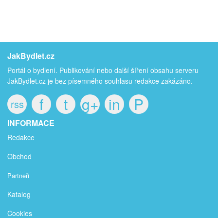
JakBydlet.cz
Portál o bydlení. Publikování nebo další šíření obsahu serveru
JakBydlet.cz je bez písemného souhlasu redakce zakázáno.
f
t
g+
in
P
rss
INFORMACE
Redakce
Obchod
Partneři
Katalog
Cookies