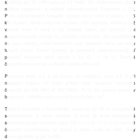
spotřebu jen 80 kWh tepla za 24 hodin. Dle mého názoru jde o
nejlépe zateplený, a nejlépe rekonstruovaný Šumperák v ČR.
Proto vybral tepelné čerpadlo, systém země voda, o výkonu 1 - 5
kW. Systém země voda má mnohem nižší spotřebu elektřiny než
vzduch voda. V zimě u něj neklesá výkon, ani účinnost, ani
nespotřebovává energii na odtávání výparníku. Ani nepotřebuje
na zimu záložní, nebo bivalentní, tedy dotápěcí zdroj pro dobu
tuhých mrazů. Zemní kolektor je perfektně nadimenzovaný. V
polovině listopadu dává teploty + 15 °C / + 13 °C. Tepelné
čerpadlo tedy pracuje v oblasti vysoké účinnosti.
Provozně bralo 2,6 A při topení do radiátorů, přes 5,8 A při
natápění bojleru. To máte příkon, tedy spotřeba tepelného
čerpadla jen 358 Watt až 800 Wattů. To by šlo snadno pokrýt, v
budoucnu, několika málo panely fotovoltaikou, že?
Tepelné čerpadlo + fotovoltaika dosahuje až 80 % energetické
soběstačnosti. V tomto případě to bude již dnes energetická
soběstačnost asi mnohem vyšší. OD 10.11 do 17.11 2022 tepelné
čerpadlo spotřebovalo na topení a teplou vodu 40 kWh. Tedy
denní spotřeba je jen 6 kWh.