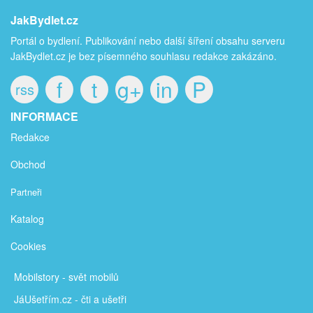
JakBydlet.cz
Portál o bydlení. Publikování nebo další šíření obsahu serveru
JakBydlet.cz je bez písemného souhlasu redakce zakázáno.
f
t
g+
in
P
rss
INFORMACE
Redakce
Obchod
Partneři
Katalog
Cookies
Mobilstory
- svět mobilů
JáUšetřím
.cz - čti a ušetři