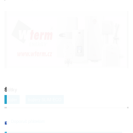
Štítky
bojler
bojlery SLIM ECO
Doporuč přátelům