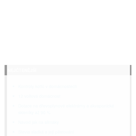
NEJČTENĚJŠÍ
Kontroly kotlů v domácnostech
12 voltová domácnost
Dotace na dřevoplynové elektrárny a akvaponické
skleníky až 90 %
Návod jak na slimáky
Stevia sladká a její pěstování