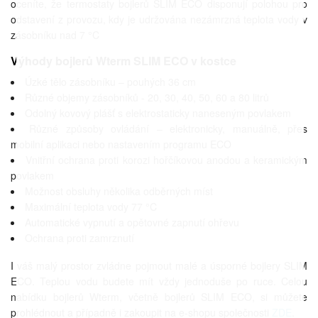
oceníte, že termostaty bojlerů SLIM ECO disponují polohou pro
odstavení z provozu, kdy je udržována nezámrzná teplota vody v
zásobníku nad 7 °C
Výhody bojlerů Wterm SLIM ECO v kostce
Úzké tělo zásobníku – pouhých 36 cm
Různé objemy zásobníků - 20, 30, 40, 50, 60 a 80 litrů
Odolný kovový plášť s elektrostaticky naneseným povlakem
Různé způsoby ovládání – elektronicky, manuálně, přes
mobilní aplikaci nebo nastavením programu ECO
Vnitřní ochrana proti korozi hořčíkovou anodou a keramickým
povlakem
Možnost obsluhy několika odběrných míst
Maximální teplota vody 77 °C
Automatické vypnutí a opětovné zapnutí ohřevu
Ochrana proti zamrznutí
I váš malý prostor zvládne pojmout malé a úsporné bojlery SLIM
ECO. Teplou vodu budete mít vždy jednoduše po ruce. Celou
nabídku bojlerů Wterm, včetně bojlerů SLIM ECO, si můžete
prohlédnout a případně i zakoupit na e-shopu společnosti
ZDE
.