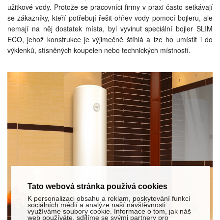
užitkové vody. Protože se pracovníci firmy v praxi často setkávají
se zákazníky, kteří potřebují řešit ohřev vody pomocí bojleru, ale
nemají na něj dostatek místa, byl vyvinut speciální bojler SLIM
ECO, jehož konstrukce je výjimečně štíhlá a lze ho umístit i do
výklenků, stísněných koupelen nebo technických místností.
Tato webová stránka používá cookies
K personalizaci obsahu a reklam, poskytování funkcí
sociálních médií a analýze naší návštěvnosti
využíváme soubory cookie. Informace o tom, jak náš
web používáte, sdílíme se svými partnery pro