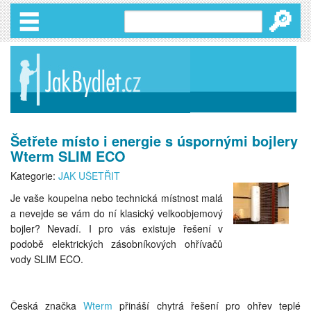
🔎
Šetřete místo i energie s úspornými bojlery
Wterm SLIM ECO
Kategorie:
JAK UŠETŘIT
Je vaše koupelna nebo technická místnost malá
a nevejde se vám do ní klasický velkoobjemový
bojler? Nevadí. I pro vás existuje řešení v
podobě elektrických zásobníkových ohřívačů
vody SLIM ECO.
Česká značka
Wterm
přináší chytrá řešení pro ohřev teplé