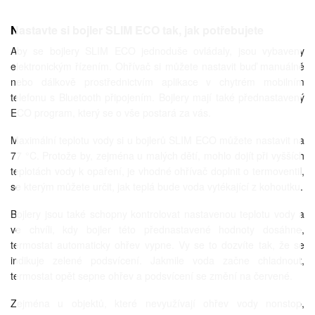
Nastavte si bojler SLIM ECO tak, jak potřebujete
Aby se bojlery SLIM ECO jednoduše ovládaly, jsou vybaveny
elektronickým řízením. Ohřívač si můžete nastavit buď manuálně
nebo dálkově prostřednictvím aplikace v chytrém mobilním
telefonu s Bluetooth připojením. Bojlery mají také přednastavený
ECO program, který se o vše postará za vás.
Maximální teplotu vody si u bojlerů SLIM ECO můžete nastavit na
77 °C. Protože by, zejména u malých dětí, mohlo dojít při vyšších
teplotách vody k opaření, je vhodné ohřívač doplnit o termoventil,
se kterým můžete určit, jak teplá bude voda vytékající z kohoutku.
Bojlery jsou také schopny kontrolovat nastavenou teplotu vody a
ve chvíli, kdy bojler této přednastavené hodnoty dosáhne,
termostat automaticky ohřev vypne. Vy se to dozvíte tak, že se
indikuje zelené podsvícení. Jakmile voda začne chladnout,
termostat opět sepne ohřev a podsvícení se změní na červené.
Zejména u objektů, které nevyužívají ohřev vody nonstop,