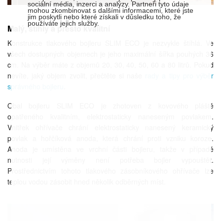
sociální média, inzerci a analýzy. Partneři tyto údaje
mohou zkombinovat s dalšími informacemi, které jste
jim poskytli nebo které získali v důsledku toho, že
používáte jejich služby.
Malý, štíhlý a přesto kvalitní
Konstrukce tlakového bojleru SLIM ECO je nezvykle štíhlá. Ve
všech dostupných objemech je jeho maximální šířka pouhých 36
cm. Na výběr máte z objemů 20, 30, 40, 50, 60 a 80 litrů. Pokud
nevíte, jaký objem zvolit, přečtěte si naše
rady a tipy pro výběr
správného bojleru
.
Obal bojleru SLIM ECO je zhotoven z kovového pláště
opatřeného kvalitním, elektrostaticky naneseným povlakem.
Vnitřek ohřívače chrání elektrostaticky nanesený keramický
povlak a hořčíková anoda, která chrání proti vzniku koroze.
Anoda je umístěna ve vrchní části bojleru, takže v případě
nutnosti její výměny není potřeba bojler vypouštět.
Prostřednictvím tohoto tlakového zásobníkového ohřívače lze
teplou vodou zásobit hned několik odběrných míst.