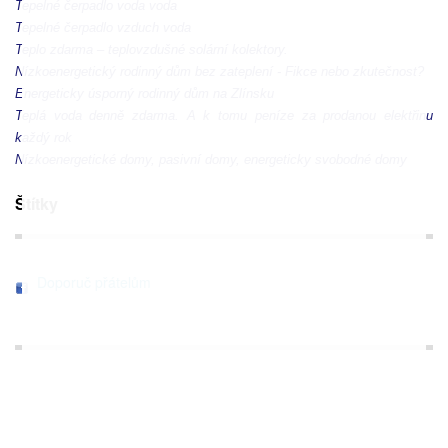
Tepelné čerpadlo voda voda
Tepelné čerpadlo vzduch voda
Teplo zdarma – teplovzdušné solární kolektory
.
Nízkoenergetický rodinný dům bez zateplení - Fikce nebo zkutečnost?
Energeticky úsporný rodinný dům na Zlínsku
Teplá voda denně zdarma. A k tomu peníze za prodanou elektřinu
každý rok
Nízkoenergetické domy, pasivní domy, energeticky svobodné domy
Štítky
Doporuč přátelům