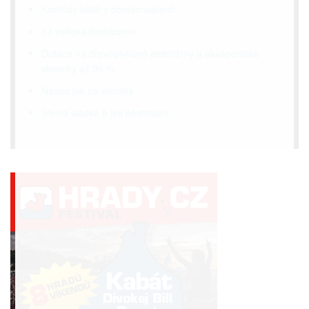
Kontroly kotlů v domácnostech
12 voltová domácnost
Dotace na dřevoplynové elektrárny a akvaponické
skleníky až 90 %
Návod jak na slimáky
Stevia sladká a její pěstování