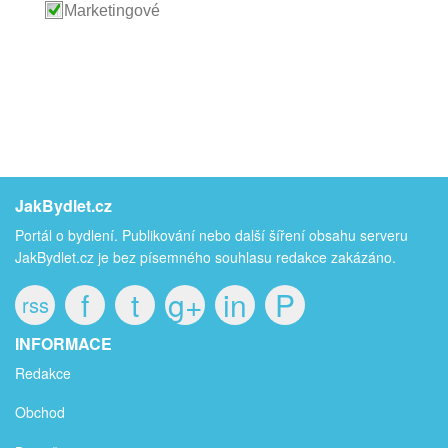
Marketingové
JakBydlet.cz
Portál o bydlení. Publikování nebo další šíření obsahu serveru
JakBydlet.cz je bez písemného souhlasu redakce zakázáno.
f
t
g+
in
P
rss
INFORMACE
Redakce
Obchod