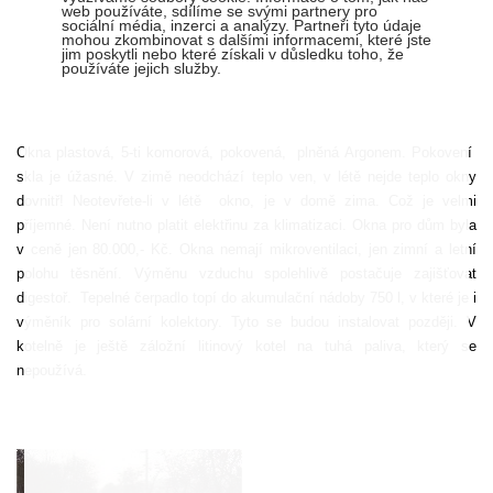
web používáte, sdílíme se svými partnery pro
sociální média, inzerci a analýzy. Partneři tyto údaje
mohou zkombinovat s dalšími informacemi, které jste
jim poskytli nebo které získali v důsledku toho, že
používáte jejich služby.
Okna plastová, 5-ti komorová, pokovená,
plněná Argonem. Pokovení
skla je úžasné. V zimě neodchází teplo ven, v létě nejde teplo okny
dovnitř! Neotevřete-li v létě
okno, je v domě zima. Což je velmi
příjemné. Není nutno platit elektřinu za klimatizaci. Okna pro dům byla
v ceně jen 80.000,- Kč. Okna nemají mikroventilaci, jen zimní a letní
polohu těsnění. Výměnu vzduchu spolehlivě postačuje zajišťovat
digestoř.
Tepelné čerpadlo topí do akumulační nádoby 750 l, v které je i
výměník pro solární kolektory. Tyto se budou instalovat později. V
kotelně je ještě záložní litinový kotel na tuhá paliva, který se
nepoužívá.