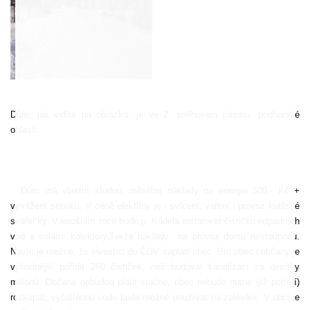
Dům, jak vidíte na obrázku, je ve 2. sněhovém pásmu, podhorské
oblasti.
Dům má vlastní studnu, měsíční náklady na energie 500,- Kč +
vyvážení septiku. V ceně elektřiny je i svícení, vaření i provoz kutilské
svářečky. V letošním roce bude p. Kůdela instalovat čističku odpadních
vod a solární kolektory.Takže náklady
na provoz domu nestoupnou.
Navíc je možné, že investici do ČOV zaplatí obec. Pro obec i občany je
výhodnější pořídit 260 čističek, než budovat kanalizaci za desítky
miliónů. Občané nebudou platit stočné, obec nebude nutné (již potřetí)
rozkopat, vyčištěnou vodu bude možné používat na zalévání. V obci je