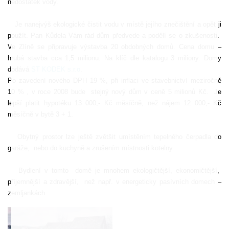
nedostatek vody.
Je nanejvýš ekologické čistit vodu v místě jejího znečištění a opět ji
použít. Pan Kůdela Vám rád dům předvede a podělí se o zkušenosti.
Ve Zlíně se připravuje výstavba 20 obdobných domů. Cena domu –
hrubá stavba cca 1,5 milionu. Na klíč dle katalogu 3 miliony. Domy
dodává
ST KODEK s.r.o
.
Po zavedení nového DPH 19 %, při inflaci ve stavebnictví meziročně
10 % , v roce 2008 bude
stejný nový dům v ceně 5 milionů Kč.
Je
lepší platit hypotéku 13 000,- Kč měsíčně, než nájem 12 000,- Kč
měsíčně v bytě 3 + 1.
Obytný prostor lze ještě zvětšit umístěním tepelného čerpadla do
garáže,
nebo do kuchyně a zrušením místnosti kotelny.
Bydlení v tomto
domě je mnohem ekologičtější, ekonomičtější,
příjemnější a zdravější, než např. v energeticky pasívních domech –
zemljankách.