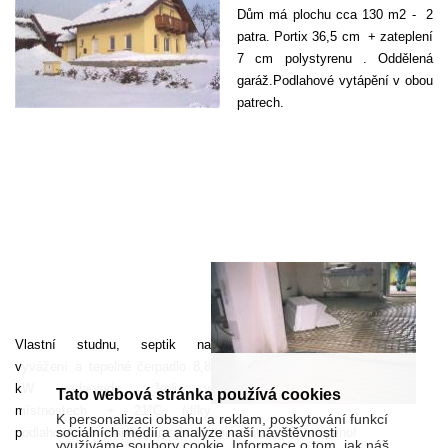
Dům má plochu cca 130 m2 -
2
patra. Portix 36,5 cm
+ zateplení
7 cm polystyrenu . Oddělená
garáž.Podlahové vytápění v obou
patrech.
Vlastní studnu, septik na
vyvážení a tepelné čerpadlo 8,8
kW voda-voda. Je-li v
Tato webová stránka používá cookies
místnostech + 21°C (díky
K personalizaci obsahu a reklam, poskytování funkcí
sociálních médií a analýze naší návštěvnosti
podlahovému vytápění), mají všichni pocit,že je přetopeno!
využíváme soubory cookie. Informace o tom, jak náš