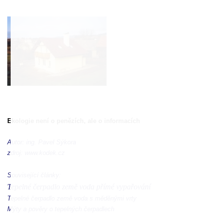
Ekologie není o penězích, ale o informacích
Autor: ing. Pavel Sýkora
zdroj:
www.kodek.cz
Související články:
Tepelné čerpadlo země voda přímé vypařování
Tepelné čerpadlo země voda s měděnými vrty
Mýty a pověry o tepelných čerpadlech