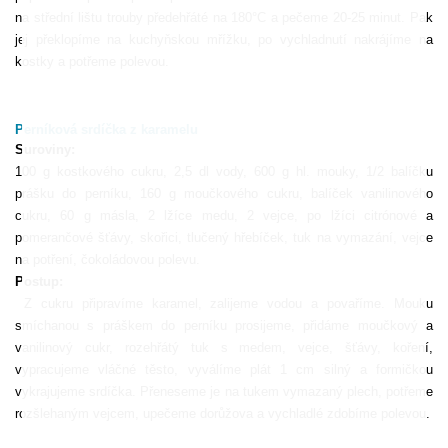
na střední lištu trouby předehřáté na 180°C a pečeme 20-25 minut. Pak
jej překlopíme na kuchyňskou mřížku, po vychladnutí nakrájíme na
kostky a potřeme polevou.
Perníková srdíčka z karamelu
Suroviny:
100 g kostkového cukru, 2,5 dl vody, 600 g hl. mouky, 1/2 balíčku
prášku do perníku, 160 g moučkového cukru, balíček vanilinového
cukru, 60 g másla, 2 lžíce medu, 2 vejce, po lžíci citrónové a
pomerančové šťávy, skořici, tlučený hřebíček, tuk na vymazání, vejce
na potření, čokoládovou polevu.
Postup:
Z cukru připravíme karamel, zalijeme vodou a povaříme. Mouku
smíchanou s práškem do perníku prosijeme, přidáme moučkový a
vanilinový cukr, rozehřátý tuk s medem, vejce, šťávy, koření,
vypracujeme vláčné těsto, vyválíme plát 1 cm silný a formičkou
vykrajujeme srdíčka. Přeneseme je na tukem vymazaný plech, potřeme
rozšlehaným vejcem, upečeme dorůžova a vychladlé zdobíme polevou.