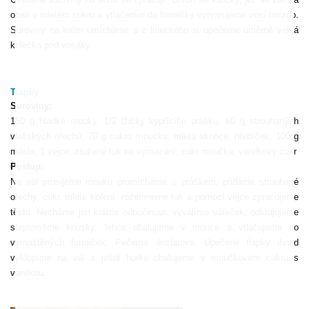
obalí v mletém cukru a vtlačením do formičky vytvarujeme vosí hnízdo.
Suroviny na krém umícháme a z lineckého si upečeme úměrně velká
kolečka pod vosáky.
Tlapky
Suroviny:
150 g hladké mouky, 1/2 lžičky kypřícího prášku, 60 g strouhaných
vlašských ořechů, 70 g cukru moučka, mletá skořice, hřebíček, 100 g
másla, 1 vejce, ztužený tuk na vymazání, cukr moučka, vanilkový cukr
Postup:
Na vál prosijeme mouku promícháme s práškem, přidáme strouhané
ořechy, cukr, mleté koření, rozemneme tuk a pomocí vejce zpracujeme
těsto. Necháme jen krátce odpočinout, vyválíme váleček, odkrajujeme
stejnoměrné kousky, lehce obalujeme v mouce a vtlačujeme do
vymaštěných formiček. Pečeme dozlatova. Upečené tlapky ihned
vyklopíme na vál a ještě horké obalujeme v moučkovém cukru s
vanilkou.