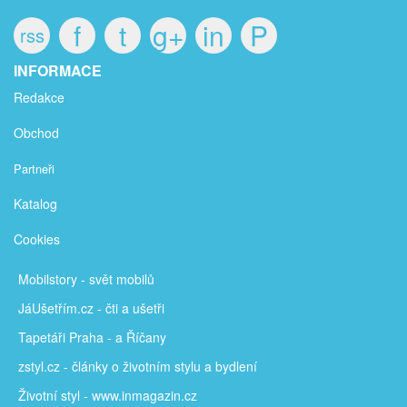
f
t
g+
in
P
rss
INFORMACE
Redakce
Obchod
Partneři
Katalog
Cookies
Mobilstory
- svět mobilů
JáUšetřím
.cz - čti a ušetři
Tapetáři Praha - a Říčany
zstyl.cz - články
o životním stylu a bydlení
Životní styl - www.inmagazin.cz