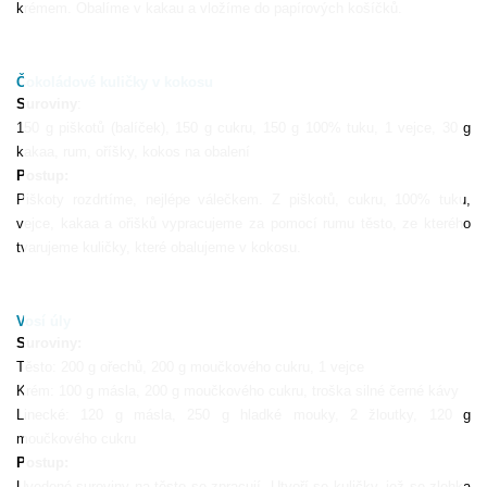
krémem. Obalíme v kakau a vložíme do papírových košíčků.
Čokoládové kuličky v kokosu
Suroviny
:
150 g piškotů (balíček), 150 g cukru, 150 g 100% tuku, 1 vejce, 30 g
kakaa, rum, oříšky, kokos na obalení
Postup:
Piškoty rozdrtíme, nejlépe válečkem. Z piškotů, cukru, 100% tuku,
vejce, kakaa a ořišků vypracujeme za pomocí rumu těsto, ze kterého
tvarujeme kuličky, které obalujeme v kokosu.
Vosí úly
Suroviny:
Těsto: 200 g ořechů, 200 g moučkového cukru, 1 vejce
Krém: 100 g másla, 200 g moučkového cukru, troška silné černé kávy
Linecké: 120 g másla, 250 g hladké mouky, 2 žloutky, 120 g
moučkového cukru
Postup:
Uvedené suroviny na těsto se zpracují. Utvoří se kuličky, jež se zlehka