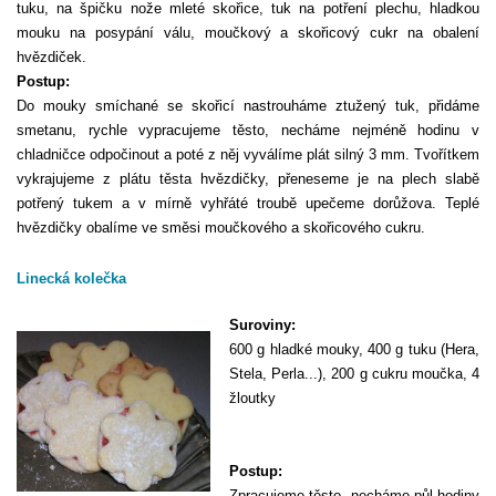
tuku, na špičku nože mleté skořice, tuk na potření plechu, hladkou
mouku na posypání válu, moučkový a skořicový cukr na obalení
hvězdiček.
Postup:
Do mouky smíchané se skořicí nastrouháme ztužený tuk, přidáme
smetanu, rychle vypracujeme těsto, necháme nejméně hodinu v
chladničce odpočinout a poté z něj vyválíme plát silný 3 mm. Tvořítkem
vykrajujeme z plátu těsta hvězdičky, přeneseme je na plech slabě
potřený tukem a v mírně vyhřáté troubě upečeme dorůžova. Teplé
hvězdičky obalíme ve směsi moučkového a skořicového cukru.
Linecká kolečka
Suroviny:
600 g hladké mouky, 400 g tuku (Hera,
Stela, Perla...), 200 g cukru moučka, 4
žloutky
Postup:
Zpracujeme těsto, necháme půl hodiny