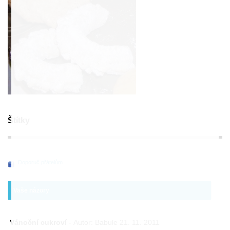
Štítky
Doporuč přátelům
Vaše názory
Vánoční cukroví
- Autor: Babule 21. 11. 2011