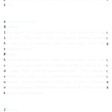
špičku.
Kokosové stromečky
Suroviny:
150 g mouky, 100 g strouhaného kokosu, dobře umytý citron, vejce,
100 g cukru, 100 g másla, mouku na podsypání, formičky stromečky.
Na polevu: 150 g práškového cukru, dobře umytý citron, 100 g
strouhaného kokosu.
Postup:
Nastrouháme citrónovou kůru, přidáme mouku, kokos, máslo, vejce,
cukr a vypracujeme hladké těsto. Zabalíme do fólie a dáme na 20 min.
do chladu. Plech vyložíme papírem na pečení. Těsto podsypeme,
vyválíme plát vysoký 3 mm, vykrájíme stromečky, dáme na plech,
upečeme v troubě předehřáté na 200°C asi 15 minut, necháme na
mřížce vychladnout. Potřeme cukrovou polevou (cukr, šťáva, strouhaná
kůra) a posypeme kokosem.
Zázvorky