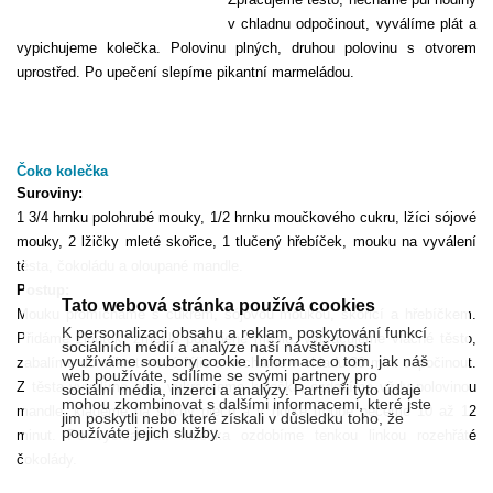
v chladnu odpočinout, vyválíme plát a
vypichujeme kolečka. Polovinu plných, druhou polovinu s otvorem
uprostřed. Po upečení slepíme pikantní marmeládou.
Čoko kolečka
Suroviny:
1 3/4 hrnku polohrubé mouky, 1/2 hrnku moučkového cukru, lžíci sójové
mouky, 2 lžičky mleté skořice, 1 tlučený hřebíček, mouku na vyválení
těsta, čokoládu a oloupané mandle.
Postup:
Tato webová stránka používá cookies
Mouku promícháme s cukrem, sójovou moukou, skořicí a hřebíčkem.
K personalizaci obsahu a reklam, poskytování funkcí
Přidáme žloutek, změklé pokrájené máslo, vypracujeme vláčné těsto,
sociálních médií a analýze naší návštěvnosti
využíváme soubory cookie. Informace o tom, jak náš
zabalíme do mikrotenové fólie a necháme v chladu 30 min. odpočinout.
web používáte, sdílíme se svými partnery pro
Z těsta vyválíme plát, vykrajujeme kolečka, ozdobíme vždy polovinou
sociální média, inzerci a analýzy. Partneři tyto údaje
mohou zkombinovat s dalšími informacemi, které jste
mandle, klademe na suchý plech a v horké troubě pečeme 10 až 12
jim poskytli nebo které získali v důsledku toho, že
používáte jejich služby.
minut. Po vychladnutí kolečka ozdobíme tenkou linkou rozehřáté
čokolády.