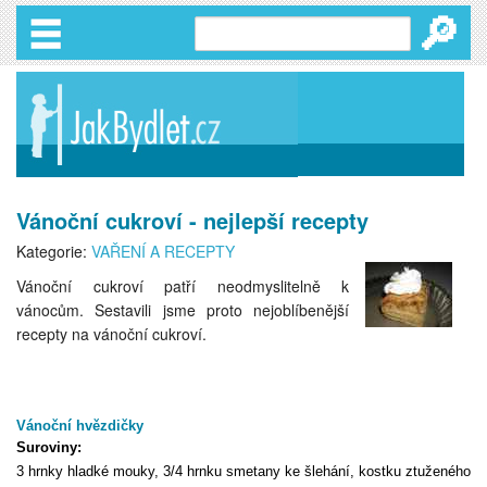
🔎
Vánoční cukroví - nejlepší recepty
Kategorie:
VAŘENÍ A RECEPTY
Vánoční cukroví patří neodmyslitelně k
vánocům. Sestavili jsme proto nejoblíbenější
recepty na vánoční cukroví.
Vánoční hvězdičky
Suroviny:
3 hrnky hladké mouky, 3/4 hrnku smetany ke šlehání, kostku ztuženého