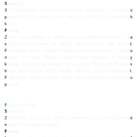
Suroviny:
30 g nakládaného zázvorového kořene (v obchodech s orientálními
potravinami), 50 g másla, cukru, medu a sezamu, 125 g mandlových
lupínků.
Postup:
Zázvor dáme okapat a nakrájíme ho na drobounké kostičky. Na
středním ohni svaříme za stálého míchání máslo, cukr a med.
Přimícháme zázvor, mandlové lupínky a sezam a vaříme za stálého
míchání 3-5 minut. Dvěma lžícemi hmotu odebíráme a kopečky
klademe na plech vyložený papírem na pečení. Pečeme 8-10 minut v
troubě předehřáté na 200°C. Hrudky sejmeme a dáme vychladnout.
Podle přání můžeme spodní stranu potřít rozpuštěnou čokoládovou
polevou.
Pískové koláčky
Suroviny:
250 g másla, 200 g cukru, balíček vanilkového cukru, 400 g polohrubé
mouky, lžičku kypřícího prášku.
Postup: