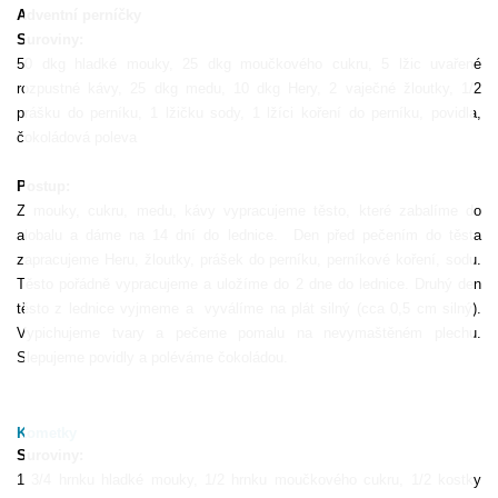
Adventní perníčky
Suroviny:
50 dkg hladké mouky, 25 dkg moučkového cukru, 5 lžic uvařené
rozpustné kávy, 25 dkg medu, 10 dkg Hery, 2 vaječné žloutky, 1/2
prášku do perníku, 1 lžičku sody, 1 lžíci koření do perníku, povidla,
čokoládová poleva
Postup:
Z mouky, cukru, medu, kávy vypracujeme těsto, které zabalíme do
alobalu a dáme na 14 dní do lednice.
Den před pečením do těsta
zapracujeme Heru, žloutky, prášek do perníku, perníkové koření, sodu.
Těsto pořádně vypracujeme a uložíme do 2 dne do lednice. Druhý den
těsto z lednice vyjmeme a
vyválíme na plát silný (cca 0,5 cm silný).
Vypichujeme tvary a pečeme pomalu na nevymaštěném plechu.
Slepujeme povidly a poléváme čokoládou.
Kometky
Suroviny:
1 3/4 hrnku hladké mouky, 1/2 hrnku moučkového cukru, 1/2 kostky