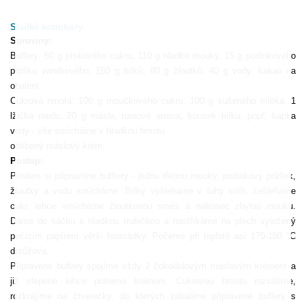
Sladké brambory
Suroviny:
Buflery: 60 g pískového cukru, 110 g hladké mouky, 15 g pudinkového
prášku vanilkového, 150 g bílků, 80 g žloutků, 40 g vody, kakao na
obalení
Cukrová hmota: 100 g moučkového cukru, 100 g sušeného mléka, 1
lžička medu, 20 g másla, rumové aroma, kousek bílku, popř, kapka
vody - vše smícháme v hladkou hmotu
oblíbený máslový krém
Postup:
Předem si připravíme bulflery - jednu třetinu mouky, pudinkový prášek,
žloutky a vodu smícháme. Bílky vyšleháme v tuhý sníh, zašleháme
cukr, lehce vmícháme žloutkovou směs a nakonec zbylou mouku.
Dáme do sáčku s hladkou trubičkou a nastříkáme na plech vyložený
pečícím papírem větší hromádky. Pečeme při teplotě asi 170-180 °C
dorůžova.
Připravené buflery spojíme vždy 2 čokoládovým máslovým krémem a
již slepené lehce potřeme krémem. Cukrovou hmotu rozválíme,
rozkrájíme na čtverečky, do kterých zabalíme připravené buflery s