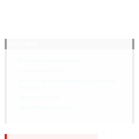
NEJČTENĚJŠÍ
Kontroly kotlů v domácnostech
12 voltová domácnost
Dotace na dřevoplynové elektrárny a akvaponické
skleníky až 90 %
Návod jak na slimáky
Stevia sladká a její pěstování