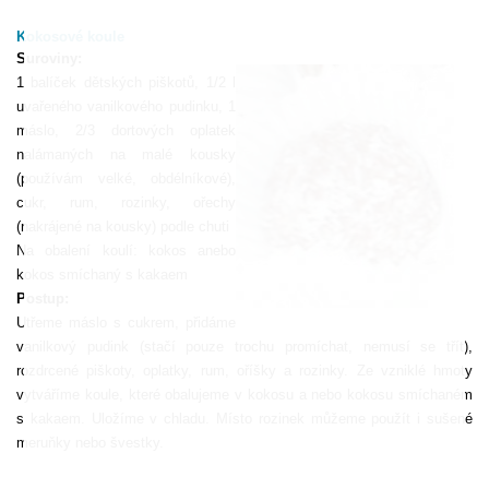
Kokosové koule
Suroviny:
1 balíček dětských piškotů, 1/2 l
uvařeného vanilkového pudinku, 1
máslo, 2/3 dortových oplatek
nalámaných na malé kousky
(používám velké, obdélníkové),
cukr, rum, rozinky, ořechy
(nakrájené na kousky) podle chuti
Na obalení koulí: kokos anebo
kokos smíchaný s kakaem
Postup:
Utřeme máslo s cukrem, přidáme
vanilkový pudink (stačí pouze trochu promíchat, nemusí se třít),
rozdrcené piškoty, oplatky, rum, oříšky a rozinky. Ze vzniklé hmoty
vytváříme koule, které obalujeme v kokosu a nebo kokosu smíchaném
s kakaem. Uložíme v chladu. Místo rozinek můžeme použít i sušené
meruňky nebo švestky.