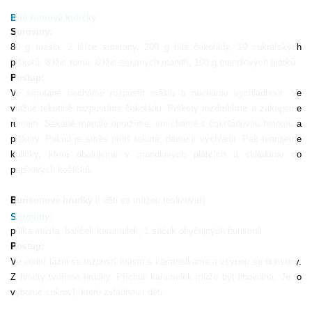
Bílé rumové kuličky
Suroviny:
80 g másla, 2 lžíce smetany, 200 g bílé čokolády, 10 cukrářských
piškotů, 8 lžic rumu, 6 lžic sekaných mandlí, 100 g mandlových plátků
Postup:
Ve smetaně necháme rozpustit máslo a necháme vychladnout. Ve
vlažné tekutině rozpustíme čokoládu. Piškoty rozdrobíme a zakapeme
rumem. Sekané mandle opražíme, smícháme s čokoládovou hmotou a
piškoty. Pokud je směs příliš tekutá, dáme ji vychladit. Pak tvarujeme
kuličky, které obalujeme v mandlových plátcích a skládáme do
papírových košíčků.
Burisonové hrudky
(i děti se můžou realizovat)
Suroviny:
půlka másla, balíček karamelek, 1 sáček obyčejných burisonů
Postup:
Ve vodní lázni se rozpustí máslo s karamelkama a vsypou se burisony.
Z hmoty tvoříme hrudky. Příchuť karamelek může být libovolná. Je to
výborné cukroví, které zvládnou i děti.