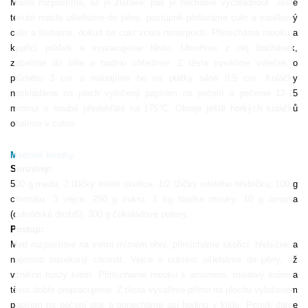
Máslo rozpustíme, až je zlatavé; pak je necháme vychladnout. Ještě
tekuté máslo ušleháme do pěny, postupně přidáváme cukr a vanilkový
cukr a šleháme, dokud se cukr zcela nerozpustí. Přimícháme mouku a
kypřící prášek a vypracujeme těsto. Utvoříme z něj bochánek,
zabalíme do fólie a hodinu chladíme. Z těsta vyválíme váleček o
průměru 3 cm a nakrájíme ho na plátky silné 0,5 cm. Koláčky
naskládáme na plech vyložený papírem na pečení a pečeme 12-15
mininut v troubě předehřáté na 175°C. Okraje ještě horkých koláčků
obalíme v cukru.
Medové kostky
Suroviny:
500 g medu, 2 lžičky mleté skořice, 1/2 lžičky mletého hřebíčku, 100 g
citronátu, 3 vejce, 250 g cukru, 1 kg hladké mouky, 10 g amonia
(cukrářské droždí), 300 g čokoládové polevy.
Postup:
Med rozpustíme na velmi mírném ohni, přimícháme skořici, hřebíček a
najemno nasekaný citronát. Vejce s cukrem ušleháme do pěny, až
vznikne hustý krém. Přimícháme mouku s amoniem, medový krém a
těsto dobře propracujeme. Z těsta vyválíme přímo na plechu vyloženém
papírem na pečení plát a ponecháme asi hodinu v klidu. Perník dáme