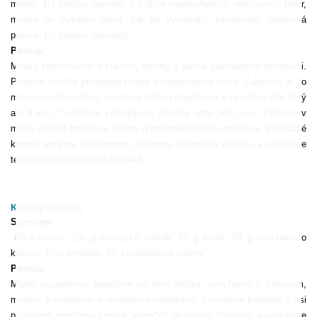
másla, 1/2 balíčku rozinek, 2-3 lžíce nastrouhaných ořechových jader,
mouku na vyválení těsta, tuk na vymazání, zavařeninu, citrónová
poleva, 1/2 tabulky čokolády.
Postup:
Mouku promícháme s cukrem, ořechy a jemně pokrájenými rozinkami.
Přidáme změklé pokrájené máslo a vypracujeme těsto. Zabalíme je do
mikrotenového sáčku, necháme hodinu odpočinout a vyválíme plát silný
asi 4 mm. Tvořítkem vykrajujeme komety nebo jiné tvary. Pečeme v
mírně vyhřáté troubě na tukem vymazaném plechu dorůžova. Vychladlé
komety spojíme zavařeninou, polijeme citrónovou polevou a ozdobíme
tenkou linkou rozehřáté čokolády.
Krtkovy kopečky
Suroviny:
50 g másla, 150 g ovesných vloček, 80 g medu, 50 g strouhaného
kokosu, lžíci smetany, 50 g čokoládové polevy.
Postup:
Máslo rozpustíme, opražíme na něm vločky, smícháme s kokosem,
medem a smetanou a necháme vychladnout. Vytvoříme kopečky a asi
po hodině ponoříme spodek kopečků do tekuté čokolády a ozdobíme