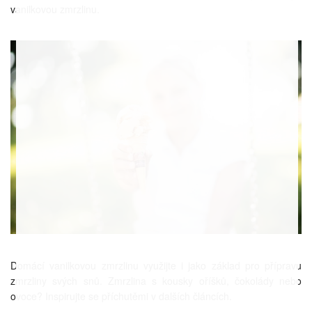
vanilkovou zmrzlinu.
Domácí vanilkovou zmrzlinu využijte i jako základ pro přípravu
zmrzliny svých snů. Zmrzlina s kousky oříšků, čokolády nebo
ovoce? Inspirujte se příchutěmi v dalších článcích.