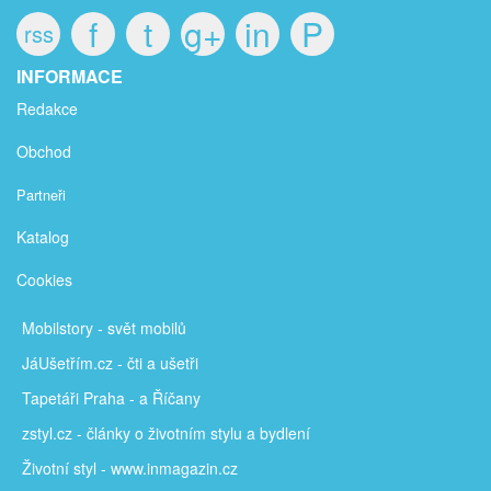
f
t
g+
in
P
rss
INFORMACE
Redakce
Obchod
Partneři
Katalog
Cookies
Mobilstory
- svět mobilů
JáUšetřím
.cz - čti a ušetři
Tapetáři Praha - a Říčany
zstyl.cz - články
o životním stylu a bydlení
Životní styl - www.inmagazin.cz