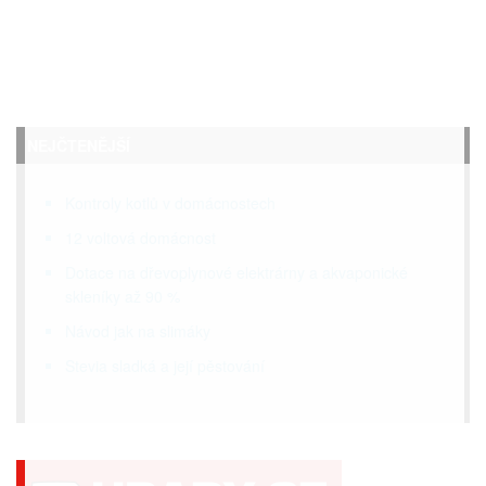
NEJČTENĚJŠÍ
Kontroly kotlů v domácnostech
12 voltová domácnost
Dotace na dřevoplynové elektrárny a akvaponické
skleníky až 90 %
Návod jak na slimáky
Stevia sladká a její pěstování