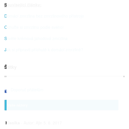
Související články:
Domácí zmrzlina bez zmrzlinového přístroje
Ochuťte si zmrzlinu podle svého!
Skvěle krémová jahodová zmrzlina
Jak si připravit příchutě k domácí zmrzlině?
Štítky
Doporuč přátelům
Vaše názory
Klasika
- Autor: Ajin 5. 6. 2017