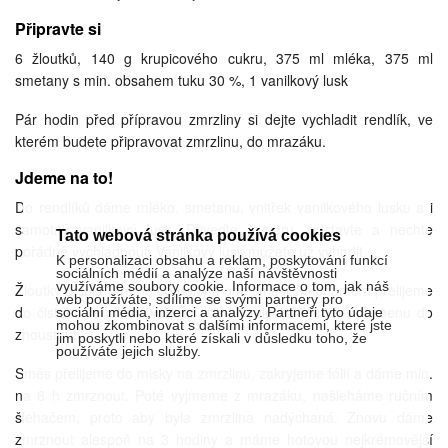
Připravte si
6 žloutků, 140 g krupicového cukru, 375 ml mléka, 375 ml
smetany s min. obsahem tuku 30 %, 1 vanilkový lusk
Pár hodin před přípravou zmrzliny si dejte vychladit rendlík, ve
kterém budete připravovat zmrzlinu, do mrazáku.
Jdeme na to!
Do rendlíků dáme mléko, smetanu, vnitřek vanilkového lusku a i
samotný vanilkový lusk. Přiveďte k varu, odstavte a nechte
Tato webová stránka používá cookies
pořádně vychládnout. Vanilkový lusk můžete už vyhodit.
K personalizaci obsahu a reklam, poskytování funkcí
sociálních médií a analýze naší návštěvnosti
využíváme soubory cookie. Informace o tom, jak náš
Žloutky a cukr utřeme do pěny a obě směsi smícháme a přelijeme
web používáte, sdílíme se svými partnery pro
do čistého rendlíku. Vaříme cca 20 min na mírném plamenu do
sociální média, inzerci a analýzy. Partneři tyto údaje
mohou zkombinovat s dalšími informacemi, které jste
zhoustnutí.
jim poskytli nebo které získali v důsledku toho, že
používáte jejich služby.
Směs přelijeme do misky na zmrzlinu, zakryjeme fólií a dáme min.
na 8 h zmrznout. Poté vyjmeme z mrazáku, našleháme ručním
šlehačem, proto aby byla zmrzlina nadýchaná. Znovu dáme
zmrznout alespoň na 3 hodiny a máme hotovou nejkrémovější