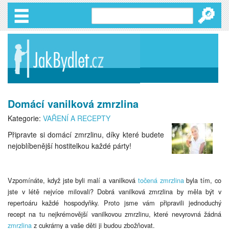
🔎
Domácí vanilková zmrzlina
Kategorie:
VAŘENÍ A RECEPTY
Připravte si domácí zmrzlinu, díky které budete
nejoblíbenější hostitelkou každé párty!
Vzpomínáte, když jste byli malí a vanilková
točená zmrzlina
byla tím, co
jste v létě nejvíce milovali?
Dobrá vanilková zmrzlina by měla být v
repertoáru každé hospodyňky. Proto jsme vám připravili jednoduchý
recept na tu nejkrémovější vanilkovou zmrzlinu, které nevyrovná žádná
zmrzlina
z cukrárny a vaše děti ji budou zbožňovat.