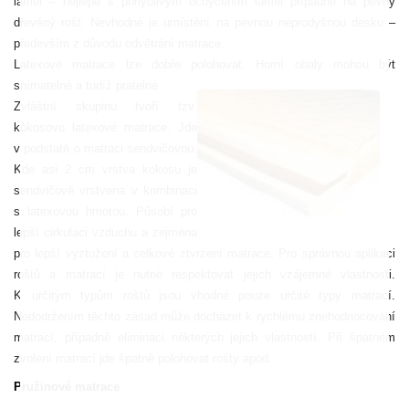
lamel – nejlépe s pohyblivým uchycením lamel případně na pevný
dřevěný rošt. Nevhodné je umístění na pevnou neprodyšnou desku –
především z důvodu odvětrání matrace.
Latexové matrace lze dobře polohovat. Horní obaly mohou být
snímatelné a tudíž pratelné
Zvláštní skupinu tvoří tzv.
kokosovo latexové matrace. Jde
v podstatě o matraci sendvičovou.
Kde asi 2 cm vrstva kokosu je
sendvičově vrstvena v kombinaci
s latexovou hmotou. Působí pro
lepší cirkulaci vzduchu a zejména
pro lepší vyztužení a celkové ztvrzení matrace. Pro správnou aplikaci
roštů a matrací je nutné respektovat jejich vzájemné vlastnosti.
K určitým typům roštů jsou vhodné pouze určité typy matrací.
Nedodržením těchto zásad může docházet k rychlému znehodnocování
matrací, případně eliminaci některých jejich vlastností. Při špatném
zvolení matrací jde špatně polohovat rošty apod.
Pružinové matrace