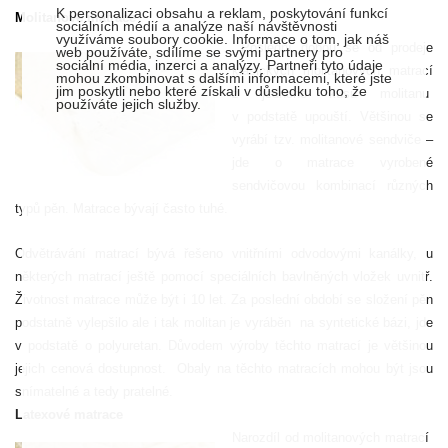
K personalizaci obsahu a reklam, poskytování funkcí
Molitanové matrace
sociálních médií a analýze naší návštěvnosti
využíváme soubory cookie. Informace o tom, jak náš
Poslední dobou se od prodeje
web používáte, sdílíme se svými partnery pro
sociální média, inzerci a analýzy. Partneři tyto údaje
klasických molitanových matrací
mohou zkombinovat s dalšími informacemi, které jste
jim poskytli nebo které získali v důsledku toho, že
z jednoho kusu molitanu
používáte jejich služby.
v podstatě upouští. Většinou se
vyrábí tzv. molitanové sendviče –
jde o matrace vyrobené
sendvičovou kombinací různých
typů pěn. Matrace bývají často tuhé.
Odvětrávání matrací bývá řešeno vnitřními odvodovými kanálky, u
některých matrací ještě pomocí speciálních bavlněných vložek uvnitř.
Životnost matrace může být i 10 let. Za poslední období se složení pěn
podstatně vylepšilo ale i tak molitan je vyráběn
na syntetické bázi, jde
v podstatě o polyuretan. Důvodem výroby těchto matrací je většinou
jejich cenová dostupnost.
Obaly na těchto matracích mohou být jsou
snímatelné a tedy pratelné.
Latexové matrace
Narozdíl od molitanových matrací