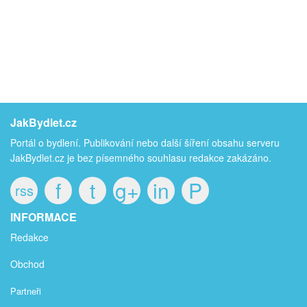
JakBydlet.cz
Portál o bydlení. Publikování nebo další šíření obsahu serveru
JakBydlet.cz je bez písemného souhlasu redakce zakázáno.
f
t
g+
in
P
rss
INFORMACE
Redakce
Obchod
Partneři