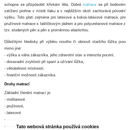
schopna se přizpůsobit křivkám těla. Dobrá
matrace
se při bodovém
zatížení prohne v místě tlaku a v nejbližším okolí zachovává původní
výšku. Toto platí zejména pro latexové a kokos-latexové matrace, pro
pružinové matrace s taštičkovým jádrem a pro polyuretanové matrace z
tzv. studených pěn a pěn s proměnnou elasticitou.
Důležitými hledisky při výběru nového či obnově staršího lůžka jsou
mimo jiné:
- výška a váha zákazníka, jeho zdravotní stav a intenzita pocení,
- dosavadní zvyklosti při spaní a užívání lůžka,
- větratelnost místnosti,
- finanční možnosti zákazníka.
Druhy matrací
Základní členění matrací je:
- molitanové
- pružinové,
- latexové
- lamelové
- sendvičové
Tato webová stránka používá cookies