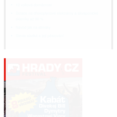
12 voltová domácnost
Dotace na dřevoplynové elektrárny a akvaponické
skleníky až 90 %
Návod jak na slimáky
Stevia sladká a její pěstování