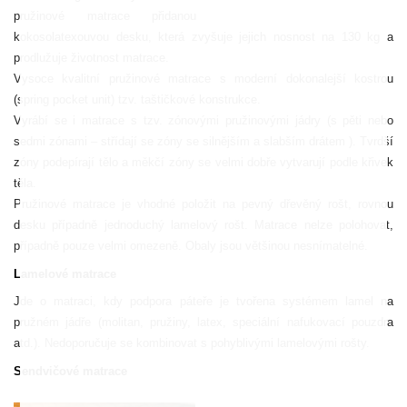
pružinové matrace přidanou
kokosolatexouvou desku, která zvyšuje jejich nosnost na 130 kg a
prodlužuje životnost matrace.
Vysoce kvalitní pružinové matrace s moderní dokonalejší kostrou
(spring pocket unit) tzv. taštičkové konstrukce.
Vyrábí se i matrace s tzv. zónovými pružinovými jádry (s pěti nebo
sedmi zónami – střídají se zóny se silnějším a slabším drátem ). Tvrdší
zóny podepírají tělo a měkčí zóny se velmi dobře vytvarují podle křivek
těla.
Pružinové matrace je vhodné položit na pevný dřevěný rošt, rovnou
desku případně jednoduchý lamelový rošt. Matrace nelze polohovat,
případně pouze velmi omezeně. Obaly jsou většinou nesnímatelné.
Lamelové matrace
Jde o matraci, kdy podpora páteře je tvořena systémem lamel na
pružném jádře (molitan, pružiny, latex, speciální nafukovací pouzdra
atd.). Nedoporučuje se kombinovat s pohyblivými lamelovými rošty.
Sendvičové matrace