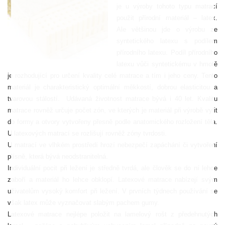
je u výroby tohoto typu matrací
použit přírodní materiál – latex.
Ale většinou jde o výrobu ze
syntetického latexu s podílem
přírodního latexu. Podíl přírodního
latexu vůči syntetickému v hmotě
je rozhodující pro určení kvality celé matrace a tím i jeho ceny. Tento
materiál je charakteristický optimální měkkostí, dobrou elasticitou a
tvarovou stálostí.
Udávaná životnost matrace bývá i 40 let. Kvalitu
matrace rovněž určuje počet zón, ve kterých je materiál při výrobě vylit
do formy a otvory vytvořeny přesně podle anatomického rozložení těla.
U latexových matrací se rozlišují rovněž zóny tvrdosti.
U matrací ve vlhkém prostředí hrozí nebezpečí zapáchání či vytvoření
plísně, která bývá neodstranitelná.
Individuální pocit při ležení je středně tvrdá, ale člověk se do ní lehce
zaboří a materiál ho lehce obklopí. Latexové matrace nabízejí svým
uživatelům vysoký komfort při ležení. V prvních týdnech používání se
však latex může vyznačovat slabým pachem gumy.
Latexové matrace nejlépe položit na lamelový rošt z předehnutých