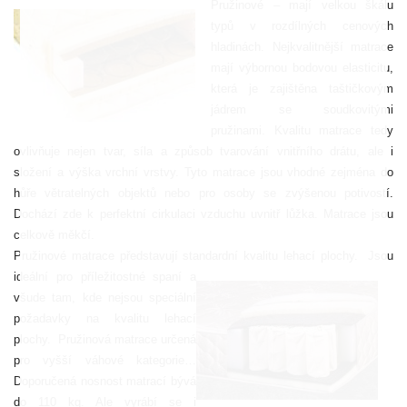
Pružinové – mají velkou škálu
typů v rozdílných cenových
hladinách. Nejkvalitnější matrace
mají výbornou bodovou elasticitu,
která je zajištěna taštičkovým
jádrem se soudkovitými
pružinami. Kvalitu matrace tedy
ovlivňuje nejen tvar, síla a způsob tvarování vnitřního drátu, ale i
složení a výška vrchní vrstvy. Tyto matrace jsou vhodné zejména do
hůře větratelných objektů nebo pro osoby se zvýšenou potivostí.
Dochází zde k perfektní cirkulaci vzduchu uvnitř lůžka. Matrace jsou
celkově měkčí.
Pružinové matrace představují standardní kvalitu lehací plochy.
Jsou
ideáln
í pro příležitostné spaní a
všude tam, kde nejsou speciální
požadavky na kvalitu lehací
plochy.
Pružinová matrace určená
pro vyšší váhové kategorie…
Doporučená nosnost matrací bývá
do 110 kg. Ale vyrábí se i