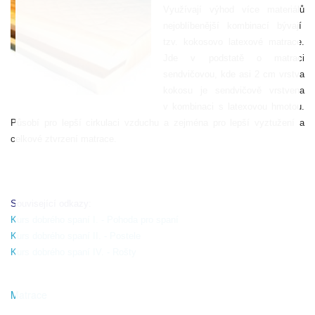
Využívají výhod více materiálů
nejoblíbenější kombinací bývají
tzv. kokosovo latexové matrace.
Jde v podstatě o matraci
sendvičovou, kde asi 2 cm vrstva
kokosu je sendvičově vrstvena
v kombinaci s latexovou hmotou.
Působí pro lepší cirkulaci vzduchu a zejména pro lepší vyztužení a
celkové ztvrzení matrace.
Související odkazy:
Kurs dobrého spaní I. - Pohoda pro spaní
Kurs dobrého spaní II. - Postele
Kurs dobrého spaní IV. - Rošty
Matrace