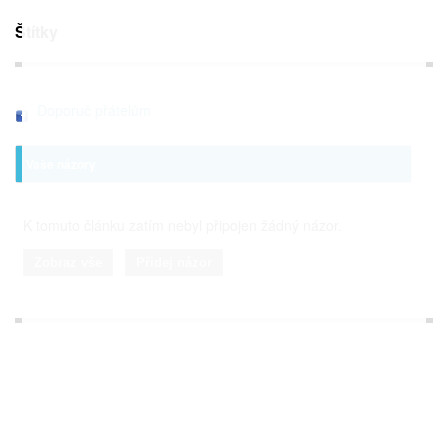
Štítky
Doporuč přátelům
Vaše názory
K tomuto článku zatím nebyl připojen žádný názor.