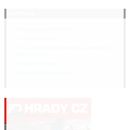
NEJČTENĚJŠÍ
Kontroly kotlů v domácnostech
12 voltová domácnost
Dotace na dřevoplynové elektrárny a akvaponické
skleníky až 90 %
Návod jak na slimáky
Stevia sladká a její pěstování