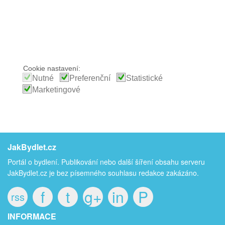
Cookie nastavení:
Nutné
Preferenční
Statistické
Marketingové
JakBydlet.cz
Portál o bydlení. Publikování nebo další šíření obsahu serveru
JakBydlet.cz je bez písemného souhlasu redakce zakázáno.
f
t
g+
in
P
rss
INFORMACE