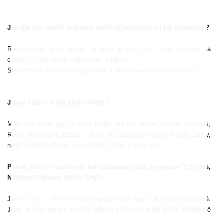
Jak vím jste hodně pracovně vytížený,prozraďte mi jak relaxujete ?
Rád sportuju...když je čas...a když je času víc....jsem šťastnej na
cestách ...tady doma, nebo venku kdekoliv.
Samozřejmě mě nabíjí moje rodina
a malej synovec a to je nej!!!!!
Jakou hudbu si rád poslechnete ?
Mám rád hodně typů a druhů hudby, ale teď vedou Support Lesbiens,
Robie Williams,Nickelback...Mám rád jazzovou kytaru Rudyho Linky,
nebo Vivaldiho Čtvero ročních dob...říkám je toho víc....
Pokud Vám to čas dovolí, kam plánujete letos dovolenou ? 2miles,
Northern Highway, Belize City?
Jak to víte.....??? Ano tam pojedu určitě taky tak trochu pracovně.
Jinak si chci dát víc cest. S někým s kým mi bude dobře. Rozhodně