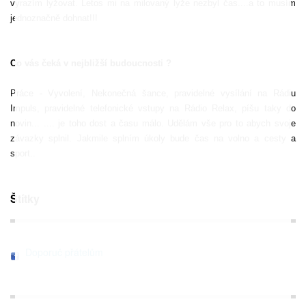
vyrazím lyžovat. Letos mi na milovaný lyže nezbyl čas....a to musím
jednoznačně dohnat!!!
Co vás čeká v nejbližší budoucnosti ?
Práce - Vyvolení, Nekonečná šance, pravidelné vysílání na Rádiu
Impuls, pravidelné telefonické vstupy na Rádio Relax, píšu taky do
novin... .... je toho dost a času málo. Udělám vše pro to abych svoje
závazky splnil. Jakmile splním úkoly bude čas na volno a cesty a
sport..
Štítky
Doporuč přátelům