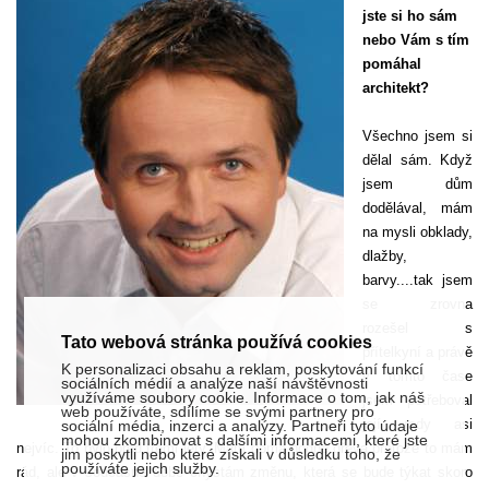
jste si ho sám
nebo Vám s tím
pomáhal
architekt?
Všechno jsem si
dělal sám. Když
jsem dům
dodělával, mám
na mysli obklady,
dlažby,
barvy....tak jsem
se zrovna
rozešel s
Tato webová stránka používá cookies
přítelkyní a právě
K personalizaci obsahu a reklam, poskytování funkcí
v tomto čase
sociálních médií a analýze naší návštěvnosti
využíváme soubory cookie. Informace o tom, jak náš
jsem potřeboval
web používáte, sdílíme se svými partnery pro
její rady asi
sociální média, inzerci a analýzy. Partneři tyto údaje
mohou zkombinovat s dalšími informacemi, které jste
nejvíc. To bylo před třemi lety. Mám doma hodně dřeva,protože to mám
jim poskytli nebo které získali v důsledku toho, že
používáte jejich služby.
rád, ale v současné době chystám změnu, která se bude týkat skoro