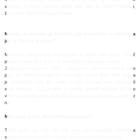
spokojen, že mi ten panáček nahoře přeje...taky se snažím a doufám,
že to ještě nějaký čas fungovat bude.
Nemohu se nezeptat na Vyvolené...jak vzpomínáte na jedničku a
jak se Vám líbí ve dvojce?
Moc rád a často, protože tento projekt mi obrátil život naruby. I když
pracuju v oboru přes 10 let, tak zásadnější změnu jsem nezažil.
Jinak co se týče našich " dětí".... tak ty první
vlastně nevěděli do čeho
jdou...byli upřímní a šlapali tuto cestu jako poprvé. Další naše skupina
je samozřejmě o kus dál....věděli do čeho šli a také tomu přizpůsobili
svoje chování.... což je vidět. V každém případě hodnotím VV jako
výbornou sociologickou sondu do duší a mozků a svědomí každého z
nás.
Máte pocit, že Vás nějak změnila popularita ?
Těžko soudit sám sebe. Ale stále mám stejné kamarády, chodím na
stejná místa a nemyslím si o sobě, že jsem mistr světa amoleta....