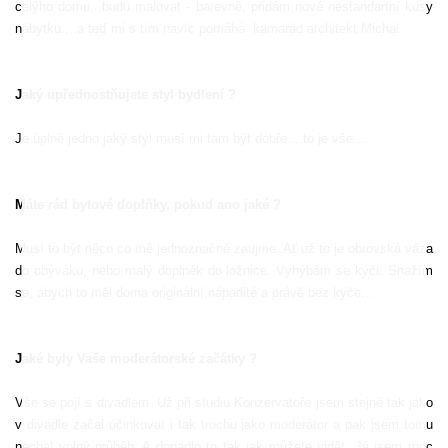
celýho domu...budu malovat - barevně, přidám nové nestandartní kusy
nábytku....a teď mi s tím navíc pomáhá
kamarád architekt Michal
Jaký upřednostňujete styl bydlení ?
Je úplně jedno jaký styl musí mi tam být dobře....to je vše....
Máte rád bytové doplňky, pokud ano jaké ?
Musí to být něco co mě jednoznačně zaujme. Ať už to je obrovská váza
do obýváku, nebo malý doplněk do ložnice. Vyhýbám se kýči. Snažím
se, abych to měl doma originální,nápadité a právě bez kýče...
Jaké byly Vaše moderátorské začátky ?
Vše se pojí s divadlem. Už při studiu Konzervatoře jsem stejně tak jako
v divadle začal účinkovat i tak trochu jako moderátor a pak jsem tomu
nechal volný průběh..A dopadlo to tak jak můžete vidět. Já jsem moc