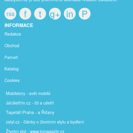
f
t
g+
in
P
rss
INFORMACE
Redakce
Obchod
Partneři
Katalog
Cookies
Mobilstory
- svět mobilů
JáUšetřím
.cz - čti a ušetři
Tapetáři Praha - a Říčany
zstyl.cz - články
o životním stylu a bydlení
Životní styl - www.inmagazin.cz