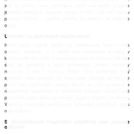
zdá, že můžete nebo potřebujete ušetřit více peněz, projděte
jednotlivé položky v seznamu výdajů. V této chvíli vám mohou
pomoci i účtenky – najděte položky, bez kterých se dokážete
obejít.
Ušetřete i na zdánlivých maličkostech
Hodně peněz můžete ušetřit i na maličkostech. Místo nového
oblečení nakupujte to z druhé ruky, nepořizujte si knihy v
knihkupectví, ale zařiďte si čtenářský průkaz do knihovny. Sledujte
slevy na potraviny a vařte ekonomicky, omezte návštěvy
restaurací a jídlo z rozvozu. Pokud nutně potřebujete nový
spotřebič nebo vybavení do domácnosti, zeptejte se nejdříve
přátel nebo prohledejte bazary. Naučte se věci opravovat a
nepodléhejte impulzivním a unáhleným nákupům. Můžete také
přechodně snížit zálohy na energie, pojistné či platby za telefon.
Vyplatí se i porovnání nabídek více dodavatelů a přechod k tomu
nejlevnějšímu.
S dlouhodobými finančními problémy vám pomůže
odborník