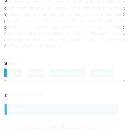
Pokud vám peníze i přes úsporná opatření každý měsíc stále
chybí, poohlédněte se po brigádě, která vám pomůže rozpočet
vyrovnat. Máte-li stále finanční problémy, navštivte dluhového
poradce ve vaší bance. Dokáže vám pomoci třeba sloučením
půjček nebo poukáže na případné chyby, které můžete
nevědomky dělat při sestavování rozpočtu. Utahování opasku
není příjemné nikomu, díky vlastní svědomitosti se však vyhnete
nepříjemným životním situacím.
Štítky
finance
ušetřit
rodinný rozpočet
pandemie
Doporuč přátelům
Vaše názory
K tomuto článku zatím nebyl připojen žádný názor.