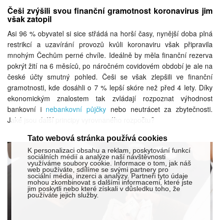
Češi zvýšili svou finanční gramotnost koronavirus jim
však zatopil
Asi 96 % obyvatel si sice střádá na horší časy, nynější doba plná
restrikcí a uzavírání provozů kvůli koronaviru však připravila
mnohým Čechům perné chvíle. Ideálně by měla finanční rezerva
pokrýt žití na 6 měsíců, po náročném covidovém období je ale na
české účty smutný pohled. Češi se však zlepšili ve finanční
gramotnosti, kde dosáhli o 7 % lepší skóre než před 4 lety. Díky
ekonomickým znalostem tak zvládají rozpoznat výhodnost
bankovní i
nebankovní půjčky
nebo neutrácet za zbytečnosti.
Jaké jsou další principy vyrovnaného rozpočtu?
Tato webová stránka používá cookies
K personalizaci obsahu a reklam, poskytování funkcí
sociálních médií a analýze naší návštěvnosti
využíváme soubory cookie. Informace o tom, jak náš
web používáte, sdílíme se svými partnery pro
sociální média, inzerci a analýzy. Partneři tyto údaje
mohou zkombinovat s dalšími informacemi, které jste
jim poskytli nebo které získali v důsledku toho, že
používáte jejich služby.