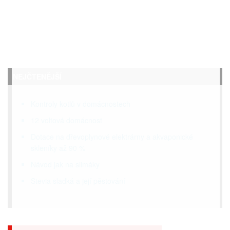
NEJČTENĚJŠÍ
Kontroly kotlů v domácnostech
12 voltová domácnost
Dotace na dřevoplynové elektrárny a akvaponické
skleníky až 90 %
Návod jak na slimáky
Stevia sladká a její pěstování