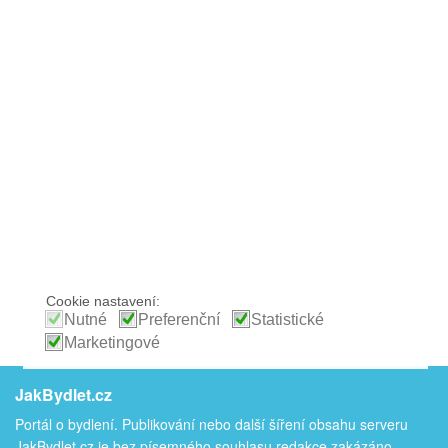
Cookie nastavení:
Nutné
Preferenční
Statistické
Marketingové
JakBydlet.cz
Portál o bydlení. Publikování nebo další šíření obsahu serveru
JakBydlet.cz je bez písemného souhlasu redakce zakázáno.