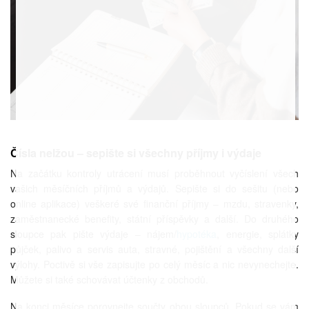
Čísla nelžou – sepište si všechny příjmy i výdaje
Na začátku kontroly utrácení musí proběhnout vyčíslení všech
vašich měsíčních příjmů a výdajů. Sepište si do sešitu (nebo
online aplikace) veškeré své finanční příjmy – mzdu, stravenky,
zaměstnanecké benefity, státní příspěvky a další. Do druhého
sloupce pak pište výdaje – nájem/
hypotéka
, energie, splátky
půjček, palivo a servis auta, stravné, pojištění a všechny další
výlohy. Poctivě si vše zapisujte po celý měsíc a nic nevynechejte.
Můžete si také schovávat účtenky z obchodů.
Na konci měsíce porovnejte součty obou sloupců. Pokud se vám