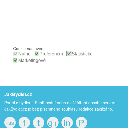
Cookie nastavení:
Nutné
Preferenční
Statistické
Marketingové
JakBydlet.cz
Portál o bydlení. Publikování nebo další šíření obsahu serveru
JakBydlet.cz je bez písemného souhlasu redakce zakázáno.
f
t
g+
in
P
rss