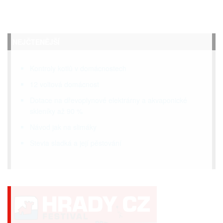
NEJČTENĚJŠÍ
Kontroly kotlů v domácnostech
12 voltová domácnost
Dotace na dřevoplynové elektrárny a akvaponické
skleníky až 90 %
Návod jak na slimáky
Stevia sladká a její pěstování