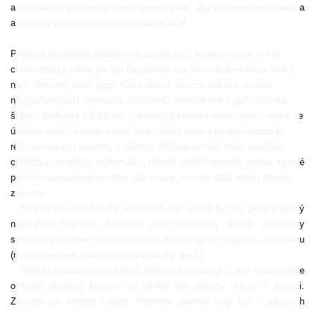
a tak zakryty jeho nohy, Umisťujeme jej tak, aby dominoval míst­nosti a
aby už při vstupu hosta svou úpravou lákal.
Příprava pro čajové prostření by sestávala z teplého nápoje (v létě
chlazeného) a může jím být čaj, ledový čaj, káva, ledová káva, horký
nebo chlazený punč, grog, různé džusy, ovocné nektary, ovocné
nápoje, limo­nády, minerálky ochucené i neochucené a pod. Sklenky,
šálky s podšálky a lžičkami, cuk­řenka a konvice nebo láhve s nápoji se
úhledně umístí k jedné straně stolu. Střed stolu a protější strana je
rezervována pro podnosy s pokrmy. Nejlépe se hodí malé obložené
chlebíčky, sendviče, jednohubky, několik druhů čajového pečiva, sýrové
pečivo, cukrárenské výrobky dále ovoce, ovocný salát nebo i pl­něné
zeleniny.
Stůl by měl být barvitý a zároveň stůl neměl být ani příliš prázdný
nebo zase přeplněný. Podnosy, tácky nebo mísy
bývají
aran­žvány
symetricky směrem ke středu stolu, jež by měl mít nějakou
dominantu
(mísu s ovocem, vázu s řezanými květy apod.)
Vpředu jsou umístěny talířky, příbory a ubrousky. Z této strany může
obsluha předložit hostům na talířky ony pokrmy, které si vybrali.
Zároveň jim nalévat nápoje. Všechny pokrmy mají být v takových