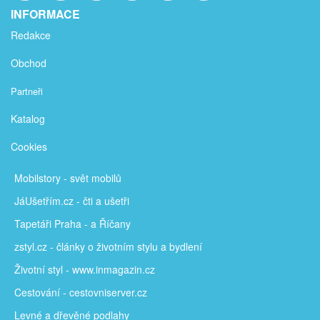
INFORMACE
Redakce
Obchod
Partneři
Katalog
Cookies
Mobilstory
- svět mobilů
JáUšetřím
.cz - čti a ušetři
Tapetáři Praha - a Říčany
zstyl.cz - články
o životním stylu a bydlení
Životní styl - www.inmagazin.cz
Cestování - cestovniserver.cz
Levné a
dřevěné podlahy