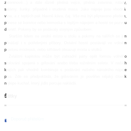
zeleninové…) a dále různě plněná vejce, plněná zelenina, rolády,
salámy, šunky, případně i studená masa. Jako nápoje jsou vhodná
vína, a z teplých pak hlavně káva, čaj. Vše má být připraveno pře­dem,
přinese se konvice nebo termoska s teplým nápojem a hosté se pozvou
dovnitř. Pokrmy by se podávaly stejným způsobem.
Starším lidem se uvolní místo u stolu a pokrmy na talířích se jim
přinášejí i s potřebnými příbory. Ostatní hosté postávají ve vol­ném
prostoru místnosti, nebo střídavě obsazují místa u stolků.
Zvláštní kapitolou může být zahradní párty opět formou volného
stolování spojená s grilování anebo třeba rožněním selete. V našich
krajích pak vhodně kombinuje s podávání našeho národního nápoje
piva. Zde se předpokládá, že grilováním je pověřen nějaký člověk
nejlépe kuchař, který jídlo porcuje nakládá.
Štítky
Doporuč přátelům