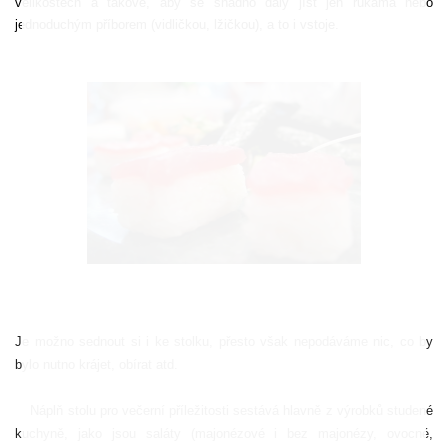
velikostech a takové, aby se snadno daly jíst jen rukama nebo
jednoduchým pří­borem (vidličkou, lžičkou), a to i vstoje.
Je možno sednout si i ke stolku, přesto však nepodáváme nic, co by
bylo nutno krájet, obírat atd.
Náplň stolu pro večerní příležitosti sestává hlavně z výrobků studené
kuchy­ně, jako jsou saláty (majonézové i bez majonézy, ovocné,