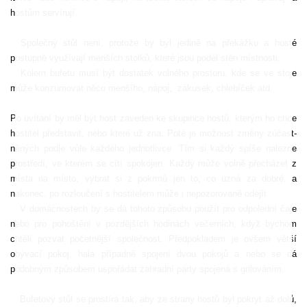
hostům servírují.
Společný stůl není, protože
by byl jedině na překážku
a hosté
postupně využívají menších stolků, které jsou podél stěn místnosti.
Kolem bufetu musí být dostatek volného prostoru, kde se ve stoje
může konzumovat něco menšího, nápoj,
zákusek, chlebíček atd.
Po uvítání by měl být host zaveden ke skupince hostů, kterým ho chce
hostitel představit, nebo které už zná. Poté je možnost změny zúčast­
něných podle vůle každého jednotlivce. Tím si každý spíše nalezne
prostředí, ve kterém se cítí spokojen. Každý může volně přecházet z
místa na místo, vybrat si z po­krmů jen to, co uzná za dobré, a
nakonec, po rozloučení s hostitelem může i nepozorovaně odejít
V domácnostech
by se dá tohoto způsobu
použít pro odpolední čaje
nebo pro pohoš­tění v pozdějších hodinách večerních, když bychom
chtěli pozvat početnější společnost. Předpokladem je ovšem větší
obývací pokoj, hala případně spojení dvou pokojů a nebo se dá
podobným způsobem uspořádat zahradní párty spojená s grilováním.
Bufetový stůl se prostírá tak, aby ze strany hostů byl pokryt až dolů,