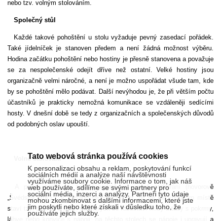
nebo tzv. volným stolováním.
Společný stůl
Každé takové pohoštění u stolu vyžaduje pevný zasedací pořádek.
Také jídelníček je sta­noven předem a není žádná možnost vý­běru.
Hodina začátku pohoštění nebo hos­tiny je přesně stanovena a považuje
se za nespolečenské odejít dříve než ostatní. Velké hostiny jsou
organizačně velmi náročné, a není je možno uspořádat všude tam, kde
by se pohoštění mělo po­dávat. Další nevýhodou je, že při větším počtu
účastníků je prakticky nemožná komunikace se vzdáleněji sedícími
hosty. V dnešní době se tedy z organizačních a společenských důvodů
od podobných oslav upouští.
Tato webová stránka používá cookies
Volné stolování
K personalizaci obsahu a reklam, poskytování funkcí
sociálních médií a analýze naší návštěvnosti
využíváme soubory cookie. Informace o tom, jak náš
A právě proto se začíná uplatňovat volné stolování (hovorově
web používáte, sdílíme se svými partnery pro
sociální média, inzerci a analýzy. Partneři tyto údaje
„Švédský stůl“) . V zásadě se jedná o to, že se na vhodném místě
mohou zkombinovat s dalšími informacemi, které jste
jim poskytli nebo které získali v důsledku toho, že
staví tzv. bufetové stoly, na kterých se rozestaví mísy a tácy s pokrmy,
používáte jejich služby.
láhve nebo konvice s nápoji; na těchto stolech se nápoje i upravují a