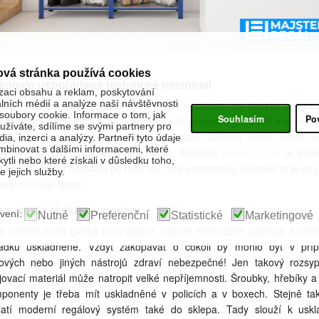
ová stránka používá cookies
konale uspořádané technické místnosti
zaci obsahu a reklam, poskytování
álních médií a analýze naší návštěvnosti
hdy jsou to právě takzvané technické místnosti, do kterých potřebu
oubory cookie. Informace o tom, jak
Souhlasím
Po
 co nejvíce věcí. Mohou se tady uskladnit, případně jen uložit k občas
žíváte, sdílíme se svými partnery pro
žití. Vždyť třeba takové prášky na praní, aviváže nebo různé čis
ia, inzerci a analýzy. Partneři tyto údaje
binovat s dalšími informacemi, které
středky využíváte skutečně jen občas. Moderní
kovový regál
je ideá
kytli nebo které získali v důsledku toho,
ením, jak je mít neustále po ruce tak, aby nezavazely. Rozdělit si je do p
 jejich služby.
te moci dle libosti.
na, garáž či sklep v novém
vení:
Nutné
Preferenční
Statistické
Marketingové
é v dílně nebo garáži je nezbytné, abyste měli různé nástroje a nářa
ádku uskladněné. Vždyť zakopávat o cokoli by mohlo být v pří
ových nebo jiných nástrojů zdraví nebezpečné! Jen takový rozsy
jovací materiál může natropit velké nepříjemnosti. Šroubky, hřebíky a 
ponenty je třeba mít uskladněné v policích a v boxech. Stejně ta
latí moderní regálový systém také do sklepa. Tady slouží k uskl