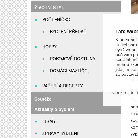
ŽIVOTNÍ STYL
POČTENÍČKO
BYDLENÍ PŘEDKŮ
Tato web
Do
K personali
funkcí soci
Mno
HOBBY
využíváme s
dát
náš web pou
POKOJOVÉ ROSTLINY
vyu
sociální méd
mohou zkom
pro
jste jim pos
DOMÁCÍ MAZLÍČCI
řeš
že používáte
bude
VAŘENÍ A RECEPTY
Díl
Cookie nasta
Soutěže
Tak
poř
Aktuality o bydlení
kov
spo
FIRMY
kom
ZPRÁVY BYDLENÍ
vyp