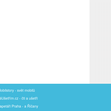
obilstory
- svět mobilů
áUšetřím
.cz - čti a ušetři
apetáři Praha - a Říčany