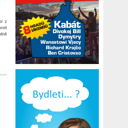
bí z
roti
idně