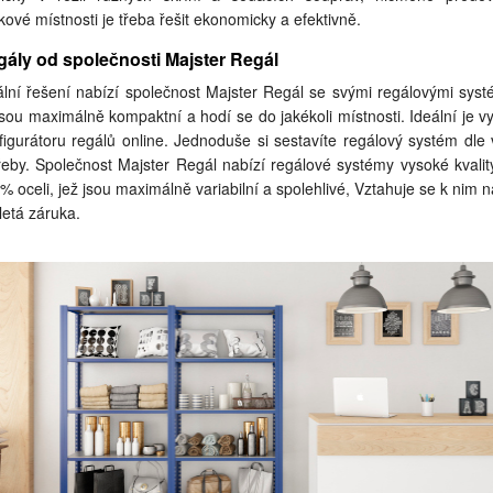
tkové místnosti je třeba řešit ekonomicky a efektivně.
ály od společnosti Majster Regál
ální řešení nabízí společnost Majster Regál se svými regálovými syst
jsou maximálně kompaktní a hodí se do jakékoli místnosti. Ideální je vy
figurátoru regálů online. Jednoduše si sestavíte regálový systém dle 
řeby. Společnost Majster Regál nabízí regálové systémy vysoké kvalit
% oceli, jež jsou maximálně variabilní a spolehlivé, Vztahuje se k nim n
letá záruka.