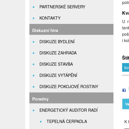
pot
PARTNERSKÉ SERVERY
Kva
KONTAKTY
U r
ten
Diskuzní fóra
poš
i ko
DISKUZE BYDLENÍ
DISKUZE ZAHRADA
Ští
DISKUZE STAVBA
ko
DISKUZE VYTÁPĚNÍ
DISKUZE POKOJOVÉ ROSTINY
Poradny
Va
ENERGETICKÝ AUDITOR RADÍ
TEPELNÁ ČERPADLA
K t