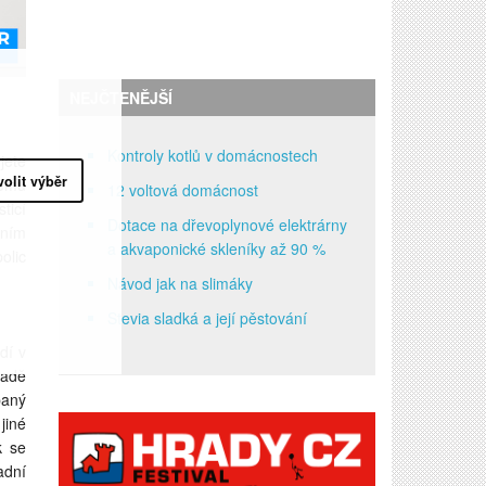
NEJČTENĚJŠÍ
Kontroly kotlů v domácnostech
jete
volit výběr
nému
12 voltová domácnost
ticí
Dotace na dřevoplynové elektrárny
lním
a akvaponické skleníky až 90 %
olic
Návod jak na slimáky
Stevia sladká a její pěstování
dí v
padě
paný
jiné
k se
adní