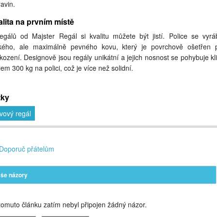
ravin.
lita na prvním místě
egálů od Majster Regál si kvalitu můžete být jistí. Police se vyrá
kého, ale maximálně pevného kovu, který je povrchově ošetřen p
kození. Designově jsou regály unikátní a jejich nosnost se pohybuje kl
lem 300 kg na polici, což je více než solidní.
tky
vový regál
Doporuč přátelům
še názory
omuto článku zatím nebyl připojen žádný názor.