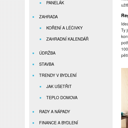
PANELÁK
uži
Reg
ZAHRADA
Ide
KOŘENÍ A LÉČIVKY
Ty 
kon
ZAHRADNÍ KALENDÁŘ
pot
100
ÚDRŽBA
pěti
STAVBA
TRENDY V BYDLENÍ
JAK UŠETŘIT
TEPLO DOMOVA
RADY A NÁPADY
FINANCE A BYDLENÍ