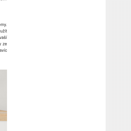
émy.
užít
vaší
y ze
avíc