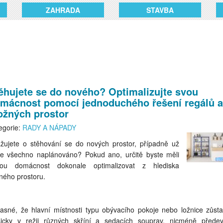
ZAHRADA
STAVBA
ěhujete se do nového? Optimalizujte svou
mácnost pomocí jednoduchého řešení regálů a
ožných prostor
egorie:
RADY A NÁPADY
žujete o stěhování se do nových prostor, případně už
e všechno naplánováno? Pokud ano, určitě byste měli
ou domácnost dokonale optimalizovat z hlediska
tného prostoru.
jasné, že hlavní místnosti typu obývacího pokoje nebo ložnice zůst
sicky v režii různých skříní a sedacích souprav, nicméně přede