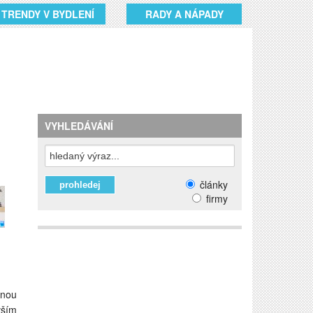
TRENDY V BYDLENÍ
RADY A NÁPADY
VYHLEDÁVÁNÍ
články
firmy
anou
vším