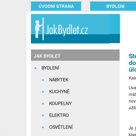
ÚVODNÍ STRANA
BYDLENÍ
St
JAK BYDLET
do
BYDLENÍ
úl
Kat
NÁBYTEK
Uva
KUCHYNĚ
mát
nov
KOUPELNY
uži
ELEKTRO
OSVĚTLENÍ
Je 
kla