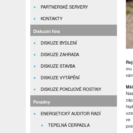
PARTNERSKÉ SERVERY
KONTAKTY
Diskuzní fóra
DISKUZE BYDLENÍ
DISKUZE ZAHRADA
Rej
DISKUZE STAVBA
mu 
vám
DISKUZE VYTÁPĚNÍ
Mši
DISKUZE POKOJOVÉ ROSTINY
Nas
záp
Poradny
řep
uza
ENERGETICKÝ AUDITOR RADÍ
ve 
TEPELNÁ ČERPADLA
pos