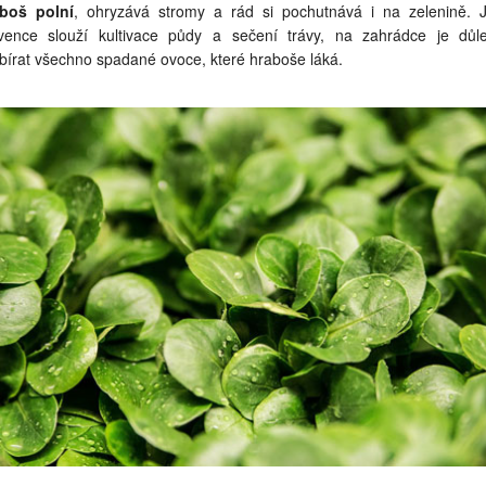
boš polní
, ohryzává stromy a rád si pochutnává i na zelenině. 
vence slouží kultivace půdy a sečení trávy, na zahrádce je důle
bírat všechno spadané ovoce, které hraboše láká.