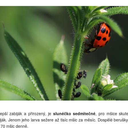
lepší zabiják a přirozený, je
slunéčko sedmitečné
, pro mšice skut
iják. Jenom jeho larva sežere až tisíc mšic za měsíc. Dospělé berušky
 70 mšic denně.