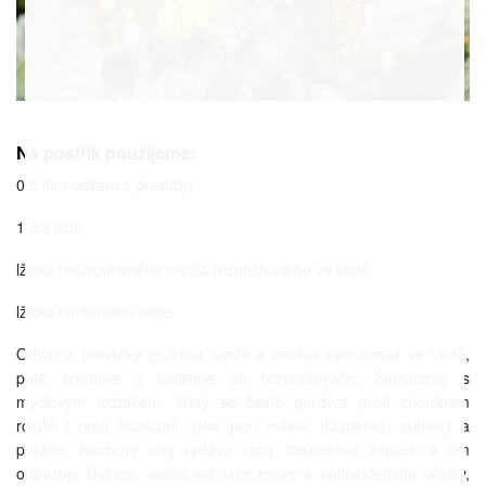
Na postřik použijeme:
0,5 litru odvaru z přesličky
1 dcl octa
lžička nastrouhaného mýdla rozmíchaného ve vodě
lžička nimbového oleje
Odvar z přesličky je třeba uvařit a nechat vylouhovat ve vodě,
poté zcedíme a nalijeme do rozprašovače. Smícháme s
mýdlovým roztokem, který se často používá proti chorobám
rostlin i proti škůdcům, jako jsou mšice, třásněnky, svilušky a
puklice. Nimbový olej vydává ostrý česnekový zápach a tím
odpuzuje škůdce, avšak má také léčivé a antibakteriální účinky,