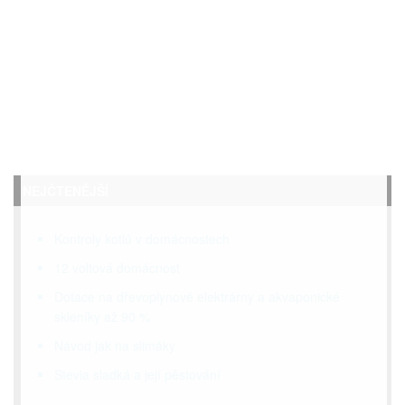
NEJČTENĚJŠÍ
Kontroly kotlů v domácnostech
12 voltová domácnost
Dotace na dřevoplynové elektrárny a akvaponické
skleníky až 90 %
Návod jak na slimáky
Stevia sladká a její pěstování