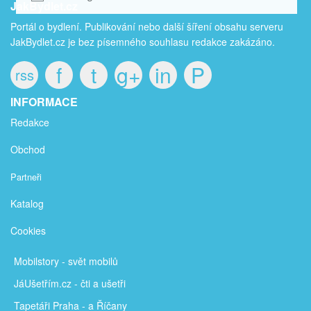
JakBydlet.cz
Portál o bydlení. Publikování nebo další šíření obsahu serveru
JakBydlet.cz je bez písemného souhlasu redakce zakázáno.
f
t
g+
in
P
rss
INFORMACE
Redakce
Obchod
Partneři
Katalog
Cookies
Mobilstory
- svět mobilů
JáUšetřím
.cz - čti a ušetři
Tapetáři Praha - a Říčany