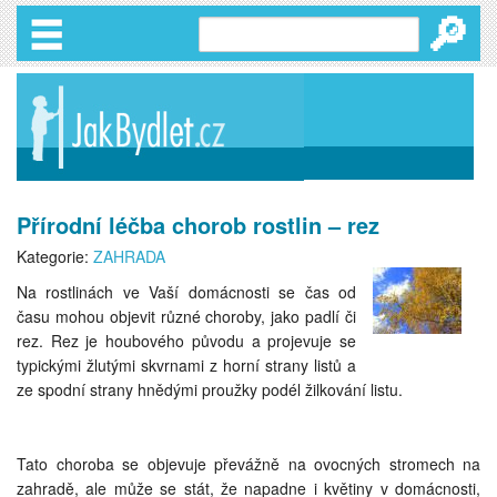
🔎
Přírodní léčba chorob rostlin – rez
Kategorie:
ZAHRADA
Na rostlinách ve Vaší domácnosti se čas od
času mohou objevit různé choroby, jako padlí či
rez. Rez je houbového původu a projevuje se
typickými žlutými skvrnami z horní strany listů a
ze spodní strany hnědými proužky podél žilkování listu.
Tato choroba se objevuje převážně na ovocných stromech na
zahradě, ale může se stát, že napadne i květiny v domácnosti,