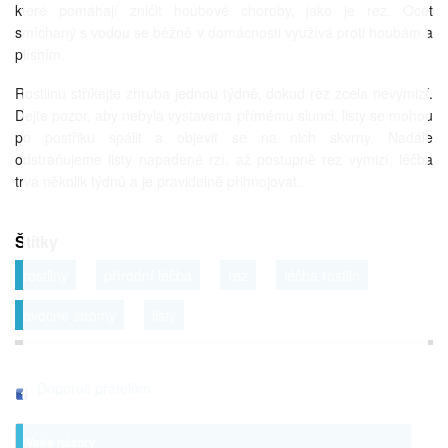
které pomáhají zničit houbové choroby, jako je rez. Ocet
smíchaný s vodou se běžně v domácnosti využívá proti houbám a
plísním.
Rostlinu stříkejte zhruba jednou týdně, dokud rez zcela nevymizí.
Dejte pozor, aby nebyla vystavena přímému slunci, listy se mohou
po postřiku spálit a objevit se na nich skvrny. Nadále
odstraňujeme listy napadené rzí, až postupně rez vymizí, léčba
trvá několik týdnů a je pravidelně přihnojovat.
Štítky
rostliny
přírodní léčba
rez
léčba rostlin
ovocné stromy
listy
Doporuč přátelům
Vaše názory