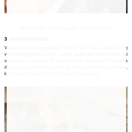
Zdroj obrázku: {Simon Kadula} / Shutterstock.com
3. Venkovní ohniště
Venkovní ohniště je skvělým místem pro relax. Abyste si jej
vychutnali skutečně se vším všudy, zkuste jej umístit někam dál
od pozemku, abyste si při opékání buřtů vychutnali i pohled na
dům zase z jiného úhlu. Získáte tak navíc další místo na zahradě,
které využijete a kam se budete častěji vypravovat.