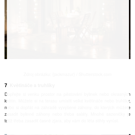
Zdroj obrázku: {jackmazur} / Shutterstock.com
7. Květináče a truhlíky
Dopřejte si venku prostor na pěstování bylinek nebo okrasných
květin. Můžete si na terasu umístit velké květináče nebo truhlíky,
nebo si dopřát na zahradě vyvýšené záhony, do kterých můžete
zasadit bylinné záhony nebo třeba saláty. Mnohé sazeničky je
totiž třeba zasadit časně zjara, aby vám do léta stihly vyrůst.