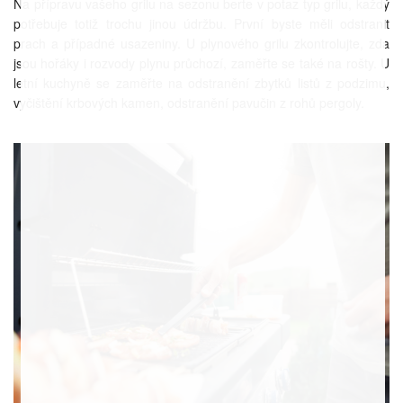
Na přípravu vašeho grilu na sezonu berte v potaz typ grilu, každý
potřebuje totiž trochu jinou údržbu. První byste měli odstranit
prach a případné usazeniny. U plynového grilu zkontrolujte, zda
jsou hořáky i rozvody plynu průchozí, zaměřte se také na rošty. U
letní kuchyně se zaměřte na odstranění zbytků listů z podzimu,
vyčištění krbových kamen, odstranění pavučin z rohů pergoly.