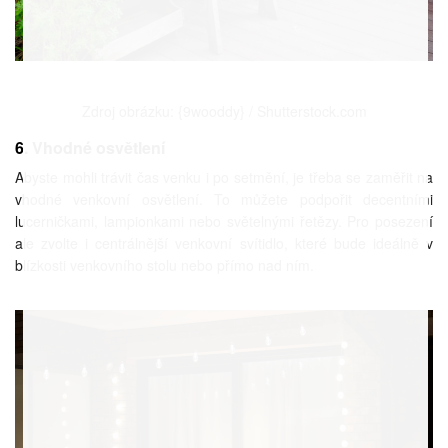
Zdroj obrázku: {9wooddy} / Shutterstock.com
6. Vhodné osvětlení
Abyste mohli trávit čas venku i po setmění, je třeba se zaměřit na
vhodné venkovní osvětlení. To můžete podpořit decentními
lucerničkami, lampionkami nebo světelnými řetězy. Pro posezení
ale zvolte i centrálnější venkovní svítidlo, které bude ideálně v
blízkosti venkovního stolu nebo přímo nad ním.