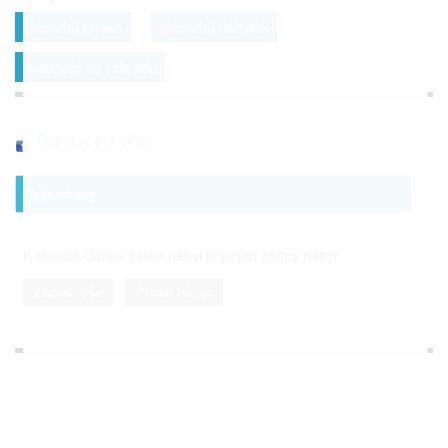
zahradní terasa
zahradní nábytek
posezení na zahradu
Doporuč přátelům
Vaše názory
K tomuto článku zatím nebyl připojen žádný názor.