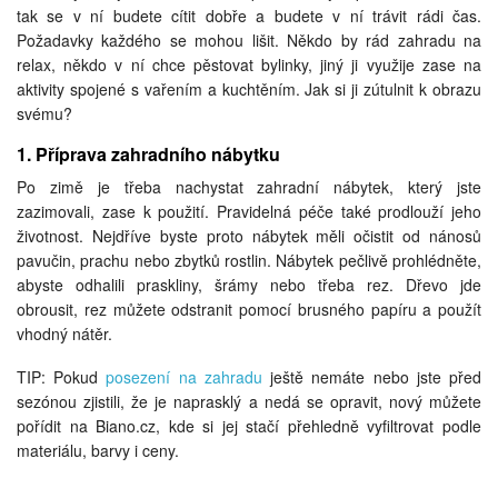
tak se v ní budete cítit dobře a budete v ní trávit rádi čas.
Požadavky každého se mohou lišit. Někdo by rád zahradu na
relax, někdo v ní chce pěstovat bylinky, jiný ji využije zase na
aktivity spojené s vařením a kuchtěním. Jak si ji zútulnit k obrazu
svému?
1. Příprava zahradního nábytku
Po zimě je třeba nachystat zahradní nábytek, který jste
zazimovali, zase k použití. Pravidelná péče také prodlouží jeho
životnost. Nejdříve byste proto nábytek měli očistit od nánosů
pavučin, prachu nebo zbytků rostlin. Nábytek pečlivě prohlédněte,
abyste odhalili praskliny, šrámy nebo třeba rez. Dřevo jde
obrousit, rez můžete odstranit pomocí brusného papíru a použít
vhodný nátěr.
TIP: Pokud
posezení na zahradu
ještě nemáte nebo jste před
sezónou zjistili, že je naprasklý a nedá se opravit, nový můžete
pořídit na Biano.cz, kde si jej stačí přehledně vyfiltrovat podle
materiálu, barvy i ceny.