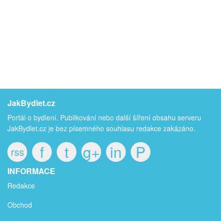
JakBydlet.cz
Portál o bydlení. Publikování nebo další šíření obsahu serveru
JakBydlet.cz je bez písemného souhlasu redakce zakázáno.
f
t
g+
in
P
rss
INFORMACE
Redakce
Obchod