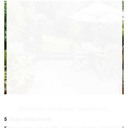
Zdroj obrázku: {Paul Maguire} / Shutterstock.com
5. Dojem dělají detaily
Kromě posezení ale věnujte pozornost i detailům, které dotváří