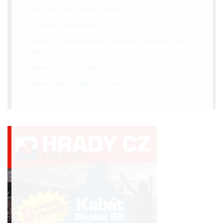
Kontroly kotlů v domácnostech
12 voltová domácnost
Dotace na dřevoplynové elektrárny a akvaponické
skleníky až 90 %
Návod jak na slimáky
Stevia sladká a její pěstování