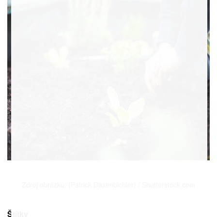
Zdroj obrázku: {Patrick Daxenbichler} / Shutterstock.com
Štítky