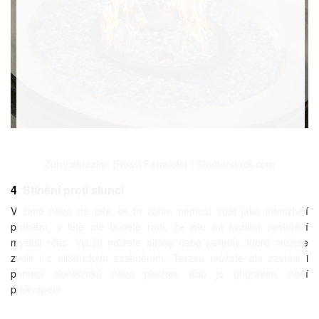
Zdroj obrázku: {Rossi Ferraiolo} / Shutterstock.com
4. Stínění proti slunci
V zimě nebo na jaře se to zatím nemusí zdát jako intenzivní
problém, v létě ale budete rádi, že jste na kvalitní zastínění
mysleli včas. Využít můžete altány nebo pergoly, které můžete
zvolit i s elektrickým zastíněním. Terasu můžete ale zastínit i
pomocí slunečníků nebo plachet. Kdo je připraven, není
překvapen!