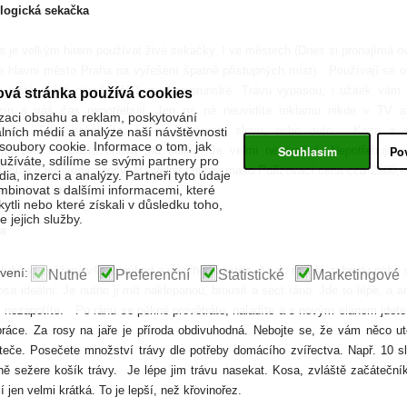
logická sekačka
 je velkým hitem používat živé sekačky. I ve městech (Dnes si pronajímá o
e hlavní město Praha na vyřešení špatně přístupných míst).
Používají se o
o ještě méně náročnější kozy kamerunské. Trávu vypasou, i užitek vám d
ová stránka používá cookies
zín a váš čas nepotřebují. Jen na ně neuvidíte reklamu nikde v TV a
zaci obsahu a reklam, poskytování
opise. Taky nečekejte, že si vylosujete slevu, nebo auto.
Koza a 
álních médií a analýze naší návštěvnosti
oubory cookie. Informace o tom, jak
Souhlasím
Po
erunská se často chová „na dálku“. Je velmi nenáročná. Nepotřebuje v
žíváte, sdílíme se svými partnery pro
ačuje jí jen voda z rosy. Má velmi chutné maso.Pořizovací cena cca 2500,-
ia, inzerci a analýzy. Partneři tyto údaje
binovat s dalšími informacemi, které
en sekací stroj.“
kytli nebo které získali v důsledku toho,
 jejich služby.
a
hdy po zvážení všech výhod a nevýhod zjistíte, že do menší zahrady nebo 
vení:
Nutné
Preferenční
Statistické
Marketingové
osa ideální. Je nutno ji mít naklepanou, brousit a séct ráno. Jde to lépe, a a
 nezapotíte.
Po ránu se pěkně provětráte, naladíte a s novým elánem jdete
práce. Za rosy na jaře je příroda obdivuhodná. Nebojte se, že vám něco ut
teče. Posečete množství trávy dle potřeby domácího zvířectva. Např. 10 sl
ně sežere košík trávy.
Je lépe jim trávu nasekat. Kosa, zvláště začáteční
í jen velmi krátká. To je lepší, než křovinořez.