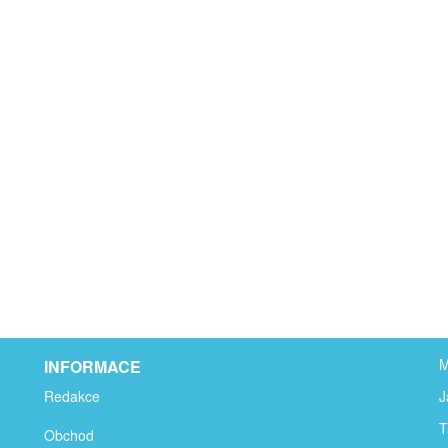
M
INFORMACE
Redakce
J
T
Obchod