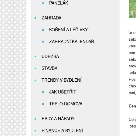
PANELÁK
ZAHRADA
KOŘENÍ A LÉČIVKY
to s
sek
ZAHRADNÍ KALENDÁŘ
kte
ner
ÚDRŽBA
sek
sro
STAVBA
sek
TRENDY V BYDLENÍ
Pos
chce
JAK UŠETŘIT
pod,
TEPLO DOMOVA
Cen
RADY A NÁPADY
Cen
loso
FINANCE A BYDLENÍ