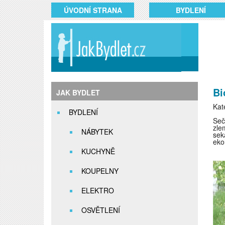
ÚVODNÍ STRANA
BYDLENÍ
Bi
JAK BYDLET
Kat
BYDLENÍ
Seč
zle
NÁBYTEK
sek
ekol
KUCHYNĚ
KOUPELNY
ELEKTRO
OSVĚTLENÍ