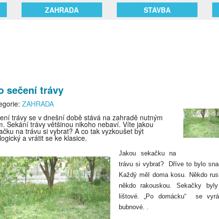
ZAHRADA
STAVBA
o sečení trávy
egorie:
ZAHRADA
ení trávy se v dnešní době stává na zahradě nutným
m. Sekání trávy většinou nikoho nebaví. Víte jakou
ačku na trávu si vybrat? A co tak vyzkoušet být
ogický a vrátit se ke klasice.
Jakou sekačku na
trávu si vybrat?
Dříve to bylo sn
Každý měl doma kosu. Někdo rus
někdo rakouskou. Sekačky byly
lištové. „Po domácku“
se vyrá
bubnové. .