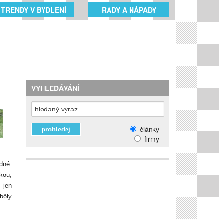
TRENDY V BYDLENÍ
RADY A NÁPADY
VYHLEDÁVÁNÍ
články
firmy
adné.
kou,
 jen
běly