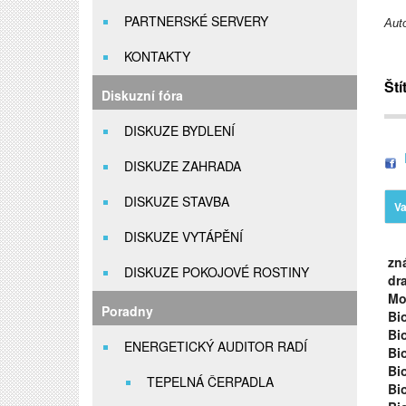
PARTNERSKÉ SERVERY
Aut
KONTAKTY
Ští
Diskuzní fóra
DISKUZE BYDLENÍ
DISKUZE ZAHRADA
DISKUZE STAVBA
Va
DISKUZE VYTÁPĚNÍ
zná
DISKUZE POKOJOVÉ ROSTINY
dr
Mo
Poradny
Bi
Bi
ENERGETICKÝ AUDITOR RADÍ
Bi
Bi
TEPELNÁ ČERPADLA
Bi