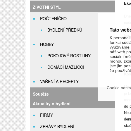
Eko
ŽIVOTNÍ STYL
Dnes
POČTENÍČKO
naš
BYDLENÍ PŘEDKŮ
neb
Tato web
ben
K personali
čas
funkcí soci
HOBBY
využíváme s
kam
náš web pou
POKOJOVÉ ROSTLINY
Post
sociální méd
mohou zkom
„jed
jste jim pos
DOMÁCÍ MAZLÍČCI
že používáte
Kos
VAŘENÍ A RECEPTY
Mno
Cookie nasta
Soutěže
je k
moc
Aktuality o bydlení
do 
Neu
FIRMY
den
ZPRÁVY BYDLENÍ
stač