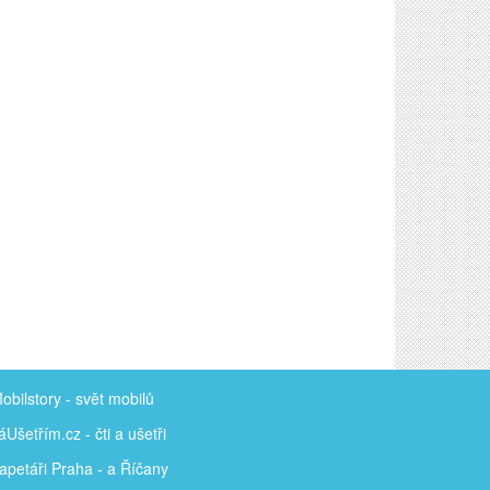
obilstory
- svět mobilů
áUšetřím
.cz - čti a ušetři
apetáři Praha - a Říčany