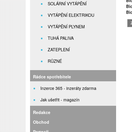
Bi
SOLÁRNÍ VYTÁPĚNÍ
Bi
Bi
VYTÁPĚNÍ ELEKTRIKOU
VYTÁPĚNÍ PLYNEM
TUHÁ PALIVA
ZATEPLENÍ
RŮZNÉ
Rádce spotřebitele
Inzerce 365 - inzeráty zdarma
Jak ušetřit - magazín
Redakce
Obchod
Partneři