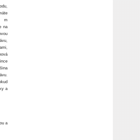
odu,
máte
0 m
e na
novou
ávu,
ami,
nová
ince
šina
ávu.
okud
íky a
ou a