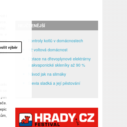
vce i
vce,
NEJČTENĚJŠÍ
ají,
ni v
Kontroly kotlů v domácnostech
ovce
volit výběr
odu.
12 voltová domácnost
 Kč /
Dotace na dřevoplynové elektrárny
a akvaponické skleníky až 90 %
Návod jak na slimáky
Stevia sladká a její pěstování
sadu
ni se
 pak
eče.
epic
kům,