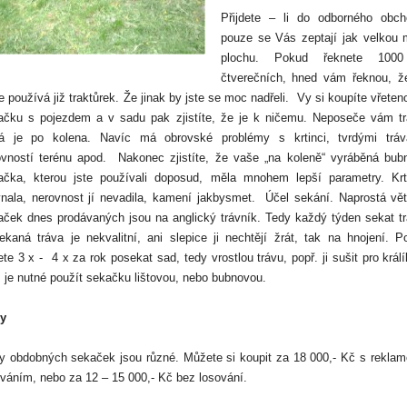
Přijdete – li do odborného obch
pouze se Vás zeptají jak velkou 
plochu. Pokud řeknete 100
čtverečních, hned vám řeknou, ž
e používá již traktůrek. Že jinak by jste se moc nadřeli.
Vy si koupíte vřete
ačku s pojezdem a v sadu pak zjistíte, že je k ničemu. Neposeče vám tr
rá je po kolena. Navíc má obrovské problémy s krtinci, tvrdými tráv
ovností terénu apod.
Nakonec zjistíte, že vaše „na koleně“ vyráběná bub
ačka, kterou jste používali doposud, měla mnohem lepší parametry. Krt
vnala, nerovnost jí nevadila, kamení jakbysmet.
Účel sekání. Naprostá vět
aček dnes prodávaných jsou na anglický trávník. Tedy každý týden sekat tr
ekaná tráva je nekvalitní, ani slepice ji nechtějí žrát, tak na hnojení. P
te 3 x -
4 x za rok posekat sad, tedy vrostlou trávu, popř. ji sušit pro král
 je nutné použít sekačku lištovou, nebo bubnovou.
y
y obdobných sekaček jsou různé. Můžete si koupit za 18 000,- Kč s reklam
váním, nebo za 12 – 15 000,- Kč bez losování.