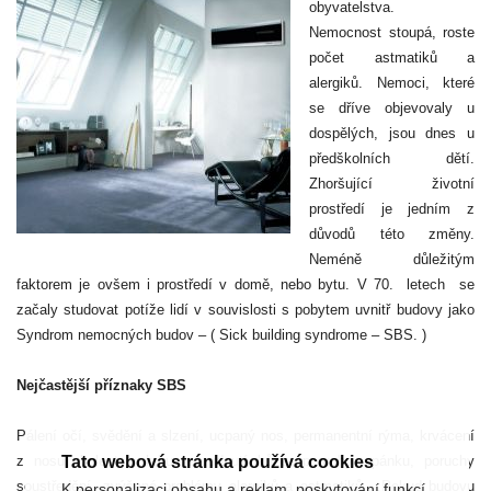
obyvatelstva.
Nemocnost stoupá, roste
počet astmatiků a
alergiků. Nemoci, které
se dříve objevovaly u
dospělých, jsou dnes u
předškolních dětí.
Zhoršující životní
prostředí je jedním z
důvodů této změny.
Neméně důležitým
faktorem je ovšem i prostředí v domě, nebo bytu. V 70.
letech
se
začaly studovat potíže lidí v souvislosti s pobytem uvnitř budovy jako
Syndrom nemocných budov – ( Sick building syndrome – SBS. )
Nejčastější příznaky SBS
Pálení očí, svědění a slzení, ucpaný nos, permanentní rýma, krvácení
Tato webová stránka používá cookies
z nosu, bolest v krku, zarudnutí kůže, poruchy spánku, poruchy
soustředění, zvýšené problémy alergiků a astmatiků,…Pokud budovu
K personalizaci obsahu a reklam, poskytování funkcí