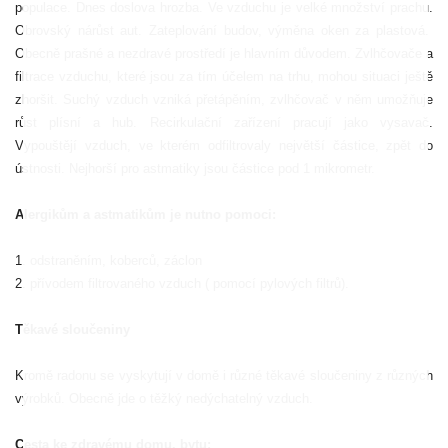
populace. Dnes doslova hrozba. Ve vzduchu je velké množství prachu.
Obrovský nárůst aut. Zateplování budov, výměna oken za plastová.
Obecně prašné a nezdravé prostředí je hlavním důvodem. Zvlhčovače a
filtrace vzduchu, které jsou za tím účelem na trhu, mohou situaci ještě
zhoršit. Suchý vzduch vzniká přetápěním, zvlhčovač v něm umožňuje
růst plísní a hub. Recirkulační zařízení pracují jako vysavač.
Vypouštějí vzduch, ve kterém odfiltrovaly největší částice, zpět do
ústnosti. Nejhorší pro astmatiky jsou částice pod 1 mikrometr.
Alergikům a astmatikům je nutno pomoci:
1. odstraněním, koberců, záclon
2. přívodem filtrovaného vzduch ( pomocí pylových filtrů).
Těkavé sloučeniny
Kromě radonu se vyskytují v domě i různé těkavé sloučeniny z různých
výrobků. Obecně jde o těžký nedýchatelný vzduch.
Cesta ke zdravému domu, bytu: