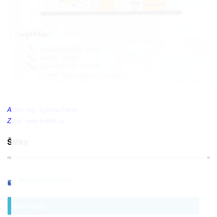
Autor: Ing. Sýkora Pavel
Zdroj:
www.kodek.cz
Štítky
Doporuč přátelům
Vaše názory