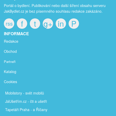
Portál o bydlení. Publikování nebo další šíření obsahu serveru
JakBydlet.cz je bez písemného souhlasu redakce zakázáno.
f
t
g+
in
P
rss
INFORMACE
Redakce
Obchod
Partneři
Katalog
Cookies
Mobilstory
- svět mobilů
JáUšetřím
.cz - čti a ušetři
Tapetáři Praha - a Říčany