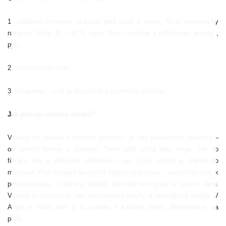
1. zajištění výměnou vzduchu přes okna a dveře. To je energeticky
náročné. Utíká 30 – 40 % tepla. Navíc nedojde k odfiltrování prachu ,
pylu,…
2. nuceným větráním
3. rekuperací
- což je investičně a technicky náročné.
Jak pracuje nucené větrání?
Vzduch se nasává z půdního prostoru. Je zde předehříván sluncem –
od střešní krytiny a stropem. Teplo totiž utíká přes strop. Jde do
filtrace, kde je důkladně odfiltrován i pyl. Čistý vzduch je vháněn do
místnosti. Pod stropem se mísí s teplým vzduchem – nedochází tedy k
pocitu průvanu. V domě je přetlak. Nemůže sem prach a špína z ulice.
Vzduch je vytlačován ven netěsnostmi stavby a speciálními ventily. V
Anglii je vlhko, tam je to pomalu v každém domě. Neslyšitelné, na
půdě.