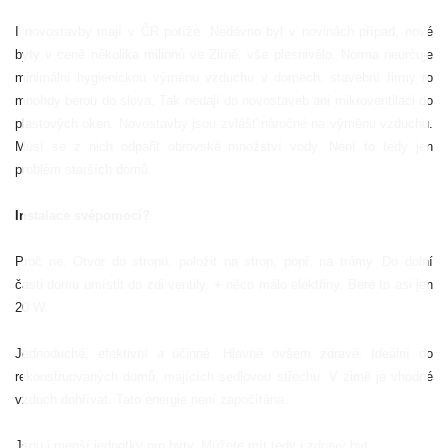
I novostavby mají v ČR potíže. Nedávno byl v novinách případ, nové
byty v ceně několika milionů ve Zlíně, vše plesnivělo. Norma neurčuje
minimální hygienickou výměnu vzduchu v domech, stavební firmy to
mnohdy berou do slova. Tak nedají do novostaveb ani mikroventilaci do
plastových oken. Novostavby jsou zvlášť náročné na výměnu vzduchu.
Musí se z nich odpařit obrovské množství vody. Není to tedy jen
problém starších domů.
Instalace svépomocí?
Proč ne. Otvor do stropu, položit na strop, popř. na trámy. Do dolní
části domu umístit do zdi ventily. + něco málo elektřiny. Bere to asi jen
20 W.
Jednoduché, efektivní a účinné. Hlavně ovšem zdravé. Ideální do
rekonstruovaných domů, majících sedlovou střechu. V zimě je vhodné
vzduch dohřívat. Tato energie není započítána.
Jsou i menší jednotky pro byty. Můžete mít tedy i zdravý byt.