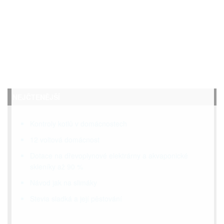
NEJČTENĚJŠÍ
Kontroly kotlů v domácnostech
12 voltová domácnost
Dotace na dřevoplynové elektrárny a akvaponické
skleníky až 90 %
Návod jak na slimáky
Stevia sladká a její pěstování