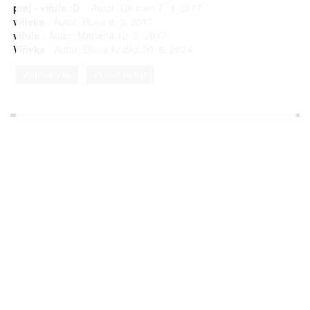
prej - vířule :D
- Autor: Ok.men 7. 3. 2017
vířivka
- Autor: Hona 9. 3. 2017
vířule
- Autor: Martěna 12. 3. 2017
Vířivka
- Autor: Diana Krátká 20. 6. 2024