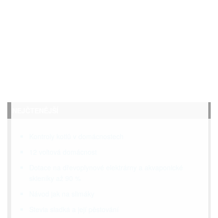
NEJČTENĚJŠÍ
Kontroly kotlů v domácnostech
12 voltová domácnost
Dotace na dřevoplynové elektrárny a akvaponické
skleníky až 90 %
Návod jak na slimáky
Stevia sladká a její pěstování