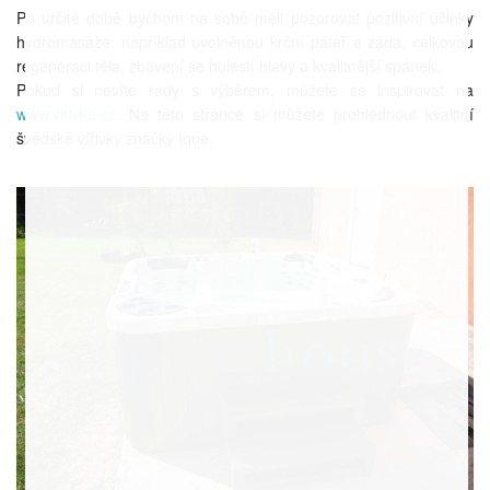
Po určité době bychom na sobě měli pozorovat pozitivní účinky
hydromasáže: například uvolněnou krční páteř a záda, celkovou
regeneraci těla, zbavení se bolestí hlavy a kvalitnější spánek.
Pokud si nevíte rady s výběrem, můžete se inspirovat na
www.virivka.cz
. Na této stránce si můžete prohlédnout kvalitní
švédské vířivky značky Ique.