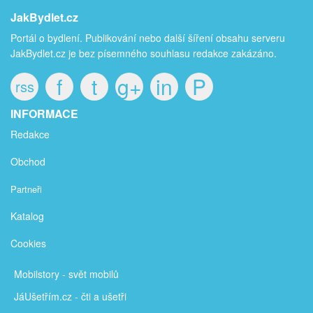
JakBydlet.cz
Portál o bydlení. Publikování nebo další šíření obsahu serveru
JakBydlet.cz je bez písemného souhlasu redakce zakázáno.
f
t
g+
in
P
rss
INFORMACE
Redakce
Obchod
Partneři
Katalog
Cookies
Mobilstory
- svět mobilů
JáUšetřím
.cz - čti a ušetři