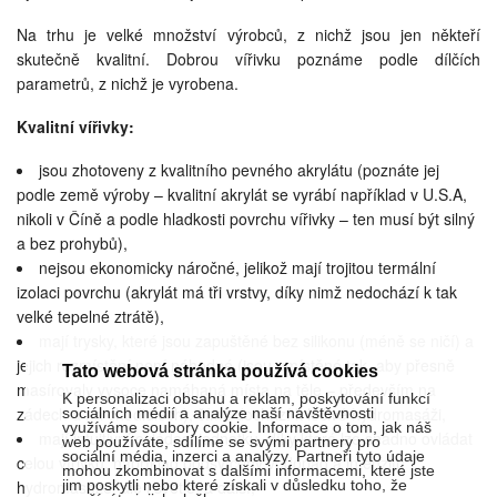
Na trhu je velké množství výrobců, z nichž jsou jen někteří
skutečně kvalitní. Dobrou vířivku poznáme podle dílčích
parametrů, z nichž je vyrobena.
Kvalitní vířivky:
jsou zhotoveny z kvalitního pevného akrylátu (poznáte jej
podle země výroby – kvalitní akrylát se vyrábí například v U.S.A,
nikoli v Číně a podle hladkosti povrchu vířivky – ten musí být silný
a bez prohybů),
nejsou ekonomicky náročné, jelikož mají trojitou termální
izolaci povrchu (akrylát má tři vrstvy, díky nimž nedochází k tak
velké tepelné ztrátě),
mají trysky, které jsou zapuštěné bez silikonu (méně se ničí) a
jejich rozmístění není náhodné (jsou umístěné tak, aby přesně
Tato webová stránka používá cookies
masírovaly vysoce namáhaná místa na těle – především na
K personalizaci obsahu a reklam, poskytování funkcí
zádech a na chodidlech), čímž dochází k léčivé hydromasáži,
sociálních médií a analýze naší návštěvnosti
využíváme soubory cookie. Informace o tom, jak náš
mají intuitivní ovládací jednotku, díky které lze snadno ovládat
web používáte, sdílíme se svými partnery pro
sociální média, inzerci a analýzy. Partneři tyto údaje
celou vířivku, například podsvícený vodopád a intenzitu
mohou zkombinovat s dalšími informacemi, které jste
jim poskytli nebo které získali v důsledku toho, že
hydromasáže, ale i světlo, a další,