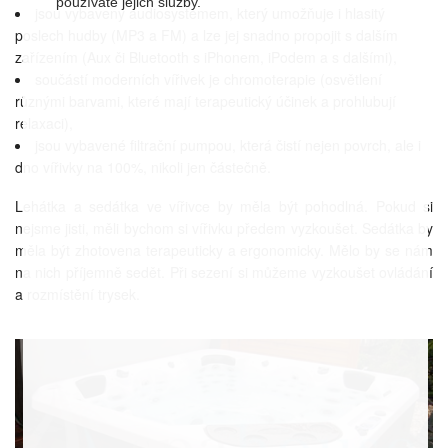
používáte jejich služby.
jsou vybaveny audiosystémem, který umožňuje i hlasitý
poslech hudby (MP3 a FM) a lze jej snadno propojit s dalším
zařízením (Aux či Bluetooth s iPhonem, iPodem a s dalšími),
součástí moderních vířivek je chromoterapie (osvětlení
různými barvami, které mají terapeutický účinek a prohlubují
relaxaci),
jsou vybavené filtrační pumpou, která čistí nejen povrch, ale i
dno vířivky na 100%, nikoli jen částečně.
Lehátka a sedátka ve vířivce by měla být pohodlná. Pokud si
nejsme jisti, měli bychom si vířivku předem vyzkoušet. Sedátka by
měla být zhotovena terapeuticky a ergonomicky. Mělo by se nám
na nich příjemně sedět. Při sezení si můžeme vyzkoušet ovládání
a rozmístění trysek.