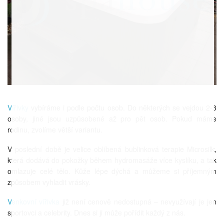
Vířivky
vybíráme i podle počtu osob. Do některých se vejdou 2-3
osoby, jiné jsou uzpůsobené až pro pět osob. Pokud máme
rodinu, zvolíme větší variantu.
V poslední době je velice oblíbená bublinková terapie Microsilk,
která dodává do pokožky během hydromasáže více kyslíku, a tak
omlazuje celé tělo. Kůže lépe dýchá a můžeme si příjemným
způsobem vyhladit vrásky.
Venkovní vířivka
již není cenově nedostupná – nevyužívají je jen
sportovci a celebrity. Dnes si ji může pořídit každý z nás.