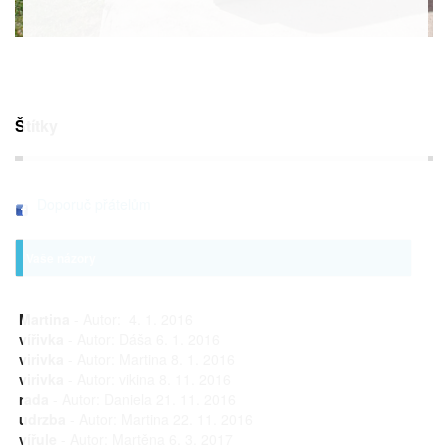
Štítky
Doporuč přátelům
Vaše názory
Martina
- Autor: 4. 1. 2016
vířivka
- Autor: Dáša 6. 1. 2016
virivka
- Autor: Martina 8. 1. 2016
virivka
- Autor: vikina 8. 11. 2016
rada
- Autor: Daniela 21. 11. 2016
udrzba
- Autor: Martina 22. 11. 2016
vířule
- Autor: Martěna 6. 3. 2017